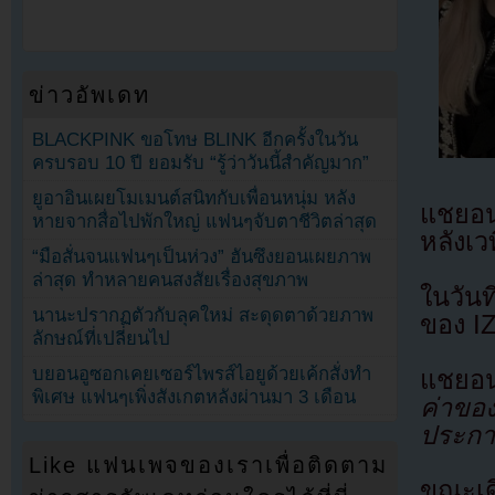
ข่าวอัพเดท
BLACKPINK ขอโทษ BLINK อีกครั้งในวัน
ครบรอบ 10 ปี ยอมรับ “รู้ว่าวันนี้สำคัญมาก”
ยูอาอินเผยโมเมนต์สนิทกับเพื่อนหนุ่ม หลัง
แชยอน
หายจากสื่อไปพักใหญ่ แฟนๆจับตาชีวิตล่าสุด
หลังเ
“มือสั่นจนแฟนๆเป็นห่วง” ฮันซึงยอนเผยภาพ
ล่าสุด ทำหลายคนสงสัยเรื่องสุขภาพ
ในวัน
นานะปรากฏตัวกับลุคใหม่ สะดุดตาด้วยภาพ
ของ IZ
ลักษณ์ที่เปลี่ยนไป
บยอนอูซอกเคยเซอร์ไพรส์ไอยูด้วยเค้กสั่งทำ
แชยอน
พิเศษ แฟนๆเพิ่งสังเกตหลังผ่านมา 3 เดือน
ค่าขอ
ประกา
Like แฟนเพจของเราเพื่อติดตาม
ขณะเด