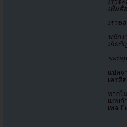
เราจะป
เพิ่มศ
เราขอโ
พนักงา
เกิดปั
ขอบคุ
แปลจ
เครดิต
หากไม
แถบกำล
เพจ F