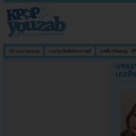
หน้าแรก youzab
รวมวันเกิดศิลปินเกาหลี
เรตติ้ง (Rating) : ซีรี
แชยอน
เธอที
Filed under
U