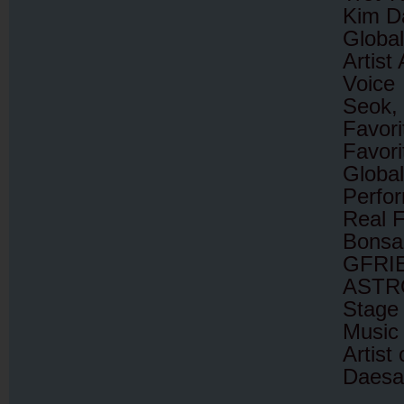
Kim D
Global
Artist
Voice
Seok,
Favor
Favor
Globa
Perfo
Real 
Bonsa
GFRI
ASTRO
Stage 
Music 
Artist
Daesa