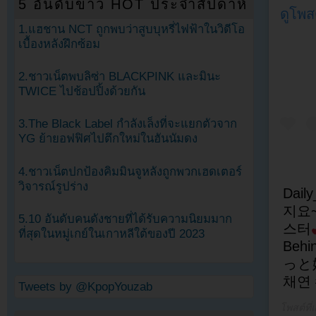
5 อันดับข่าว HOT ประจำสัปดาห์
ดูโพส
1.แฮชาน NCT ถูกพบว่าสูบบุหรี่ไฟฟ้าในวิดีโอ
เบื้องหลังฝึกซ้อม
2.ชาวเน็ตพบลิซ่า BLACKPINK และมินะ
TWICE ไปช้อปปิ้งด้วยกัน
3.The Black Label กำลังเล็งที่จะแยกตัวจาก
YG ย้ายอฟฟิศไปตึกใหม่ในฮันนัมดง
4.ชาวเน็ตปกป้องคิมมินจูหลังถูกพวกเฮดเตอร์
วิจารณ์รูปร่าง
Dai
지요
5.10 อันดับคนดังชายที่ได้รับความนิยมมาก
스터
ที่สุดในหมู่เกย์ในเกาหลีใต้ของปี 2023
Be
っと嬉
채연 
Tweets by @KpopYouzab
โพสต์ที