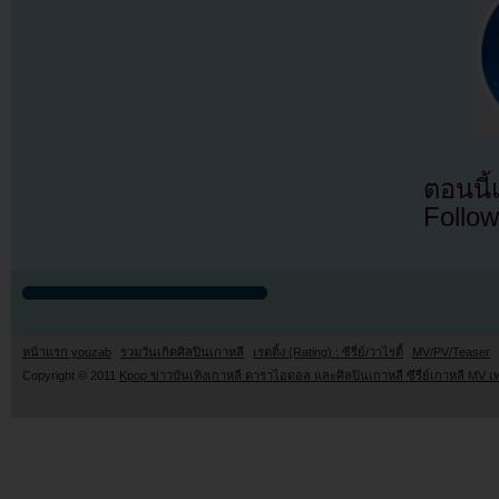
ตอนนี
Follow
หน้าแรก youzab
รวมวันเกิดศิลปินเกาหลี
เรตติ้ง (Rating) : ซีรี่ย์/วาไรตี้
MV/PV/Teaser
Copyright © 2011
Kpop ข่าวบันเทิงเกาหลี ดาราไอดอล และศิลปินเกาหลี ซีรี่ย์เกาหลี MV เ