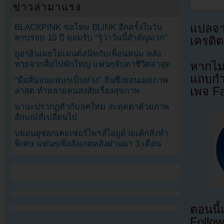
ข่าวล่ามาแรง
แปลจ
BLACKPINK ขอโทษ BLINK อีกครั้งในวัน
ครบรอบ 10 ปี ยอมรับ “รู้ว่าวันนี้สำคัญมาก”
เครดิต
ยูอาอินเผยโมเมนต์สนิทกับเพื่อนหนุ่ม หลัง
หายจากสื่อไปพักใหญ่ แฟนๆจับตาชีวิตล่าสุด
หากไม
แถบกำล
“มือสั่นจนแฟนๆเป็นห่วง” ฮันซึงยอนเผยภาพ
เพจ F
ล่าสุด ทำหลายคนสงสัยเรื่องสุขภาพ
นานะปรากฏตัวกับลุคใหม่ สะดุดตาด้วยภาพ
ลักษณ์ที่เปลี่ยนไป
บยอนอูซอกเคยเซอร์ไพรส์ไอยูด้วยเค้กสั่งทำ
พิเศษ แฟนๆเพิ่งสังเกตหลังผ่านมา 3 เดือน
ตอนนี
Follow