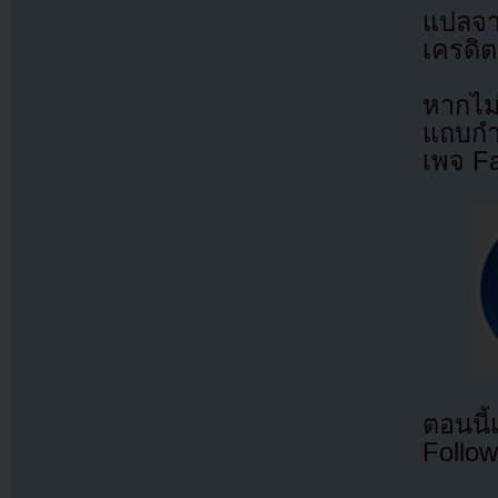
แปลจ
เครดิต
หากไม
แถบกำล
เพจ F
ตอนนี
Follow