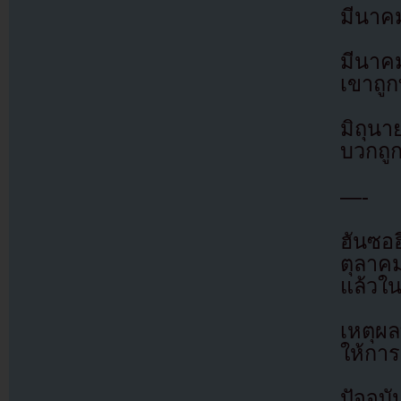
มีนาคม
มีนาคม
เขาถู
มิถุน
บวกถูก
—-
ฮันซอ
ตุลาค
แล้วใ
เหตุผล
ให้การ
ปัจจุบ