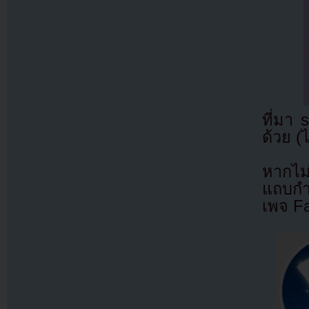
ที่มา
ด้วย (
หากไม
แถบกำล
เพจ F