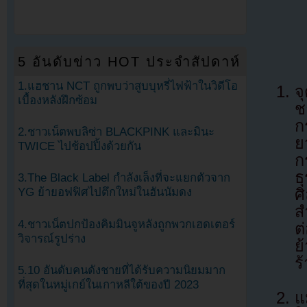
5 อันดับข่าว HOT ประจำสัปดาห์
1.แฮชาน NCT ถูกพบว่าสูบบุหรี่ไฟฟ้าในวิดีโอ
จ
เบื้องหลังฝึกซ้อม
ช
ก
2.ชาวเน็ตพบลิซ่า BLACKPINK และมินะ
ย
TWICE ไปช้อปปิ้งด้วยกัน
ก
ธ
3.The Black Label กำลังเล็งที่จะแยกตัวจาก
YG ย้ายอฟฟิศไปตึกใหม่ในฮันนัมดง
ศ
ส
4.ชาวเน็ตปกป้องคิมมินจูหลังถูกพวกเฮดเตอร์
ต
วิจารณ์รูปร่าง
ย
ร
5.10 อันดับคนดังชายที่ได้รับความนิยมมาก
ที่สุดในหมู่เกย์ในเกาหลีใต้ของปี 2023
แ