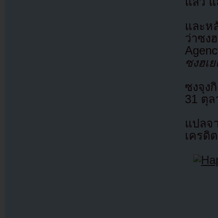
แล้ว แ
และหล
ว่าซงฮ
Agenc
ซงฮเยค
ซงจุงก
31 ตุ
แปลจ
เครดิต