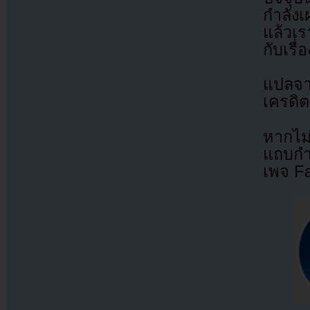
กำลังเ
แล้วเร
กับเรื่อ
แปลจ
เครดิต
หากไม
แถบกำล
เพจ F