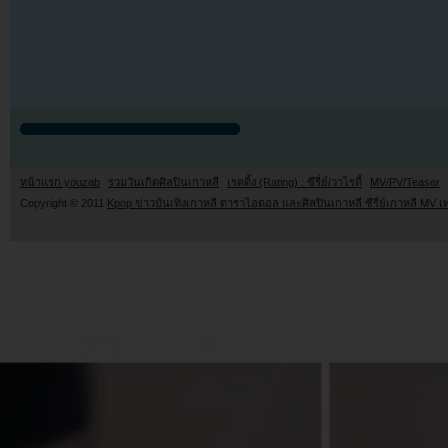
หน้าแรก youzab
รวมวันเกิดศิลปินเกาหลี
เรตติ้ง (Rating) : ซีรี่ย์/วาไรตี้
MV/PV/Teaser
Copyright © 2011
Kpop ข่าวบันเทิงเกาหลี ดาราไอดอล และศิลปินเกาหลี ซีรี่ย์เกาหลี MV เ