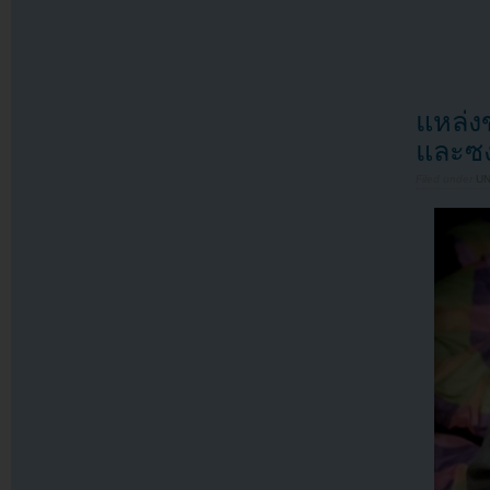
แหล่ง
และซง
Filed under
U