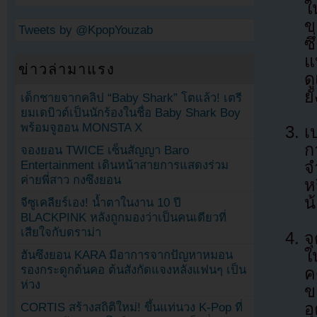
ใ
ข
Tweets by @KpopYouzab
ซ
แ
ข่าวล่ามาแรง
ด
ย
เด็กชายจากคลิป “Baby Shark” โตแล้ว! เตรี
ยมเดบิวต์เป็นนักร้องในชื่อ Baby Shark Boy
พร้อมจูฮอน MONSTA X
เ
ก
จองยอน TWICE เซ็นสัญญา Baro
Entertainment เดินหน้าสายการแสดงร่วม
จ
ค่ายพี่สาว กงซึงยอน
ห
น
จีซูเคลียร์เอง! น้ำตาในงาน 10 ปี
BLACKPINK หลังถูกมองว่าเป็นคนเดียวที่
เสียใจกับดราม่า
จ
ใ
ฮันซึงยอน KARA มีอาการจากปัญหาหมอน
รองกระดูกต้นคอ ต้นสังกัดแจงหลังแฟนๆ เป็น
ค
ห่วง
ข
อ
CORTIS สร้างสถิติใหม่! ขึ้นแท่นวง K-Pop ที่