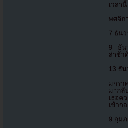
เวลานี้
พศจิก
7 ธันว
9 ธัน
ล่าช้า
13 ธั
มกราค
มากลั
เธอควร
เข้ากอ
9 กุม