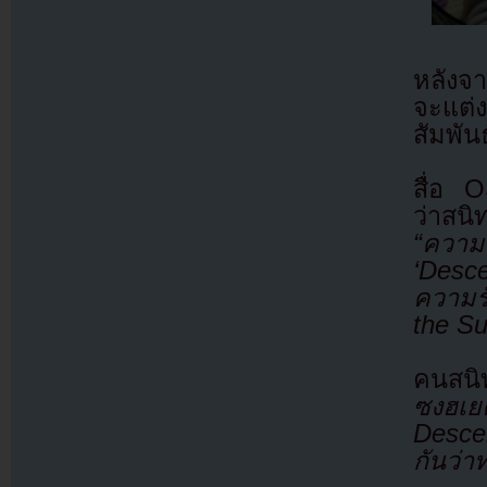
หลังจา
จะแต่ง
สัมพั
สื่อ O
ว่าสน
“ความ
‘Desc
ความร
the Su
คนสน
ซงฮเยค
Desce
กันว่าท