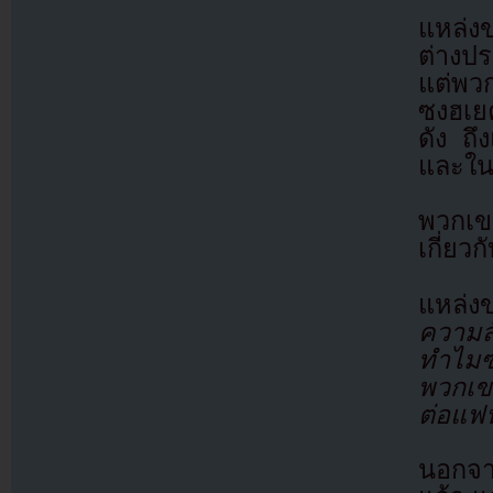
แหล่งข
ต่างปร
แต่พวก
ซงฮเยค
ดัง ถึ
และในท
พวกเข
เกี่ยวก
แหล่ง
ความสั
ทำไมซ
พวกเข
ต่อแฟ
นอกจาก