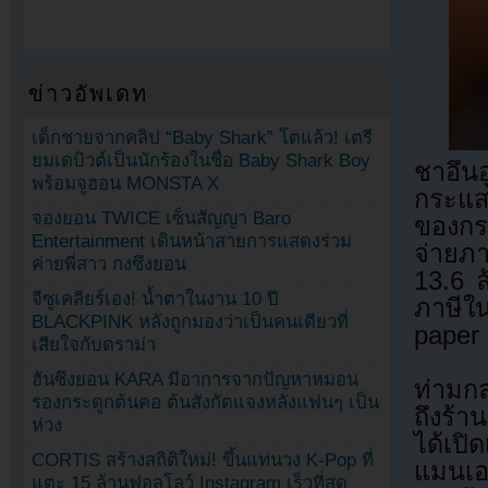
ข่าวอัพเดท
เด็กชายจากคลิป “Baby Shark” โตแล้ว! เตรี
ยมเดบิวต์เป็นนักร้องในชื่อ Baby Shark Boy
ชาอึน
พร้อมจูฮอน MONSTA X
กระแส
จองยอน TWICE เซ็นสัญญา Baro
ของกร
Entertainment เดินหน้าสายการแสดงร่วม
จ่ายภ
ค่ายพี่สาว กงซึงยอน
13.6 
จีซูเคลียร์เอง! น้ำตาในงาน 10 ปี
ภาษีใน
BLACKPINK หลังถูกมองว่าเป็นคนเดียวที่
paper 
เสียใจกับดราม่า
ฮันซึงยอน KARA มีอาการจากปัญหาหมอน
ท่ามกล
รองกระดูกต้นคอ ต้นสังกัดแจงหลังแฟนๆ เป็น
ถึงร้
ห่วง
ได้เปิ
CORTIS สร้างสถิติใหม่! ขึ้นแท่นวง K-Pop ที่
แมนเอเ
แตะ 15 ล้านฟอลโลว์ Instagram เร็วที่สุด