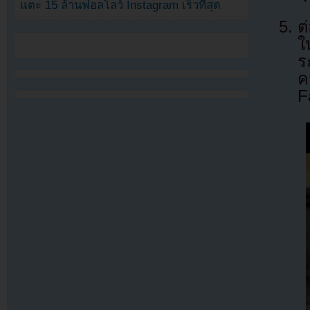
แตะ 15 ล้านฟอลโลว์ Instagram เร็วที่สุด
ต
ใ
ร
ค
F