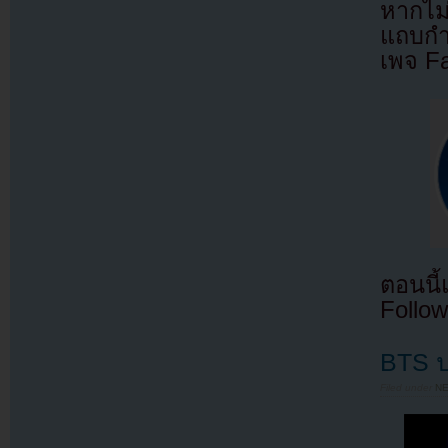
หากไม
แถบกำล
เพจ F
ตอนนี
Follow
BTS ป
Filed under
N