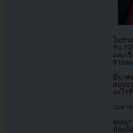
ในช่วง
กับ YG
และเรื่
รายละเ
มีนาค
สอบสวน
อะไรท
เมษายน
พฤษภาค
น้อยก