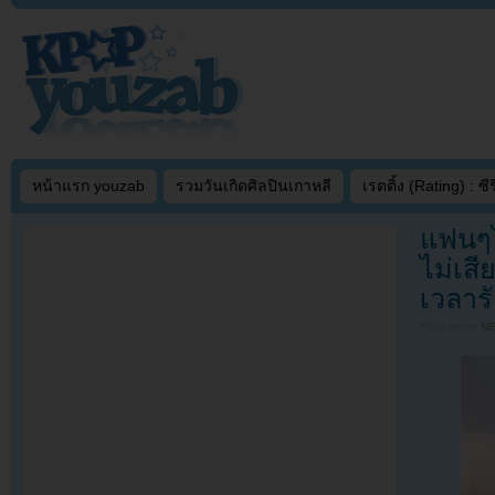
หน้าแรก youzab
รวมวันเกิดศิลปินเกาหลี
เรตติ้ง (Rating) : ซีรี
แฟนๆไ
ไม่เส
เวลาร
Filed under
N