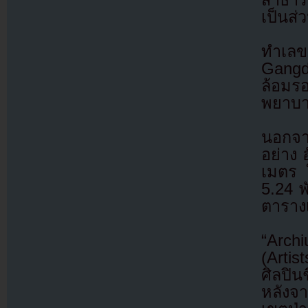
เป็นส่
ทำเลข
Gangd
ล้อมร
พยาบา
นอกจา
อย่าง 
เมตร 
5.24 พ
ตารางเ
“Archi
(Artis
ศิลปิน
หลังจ