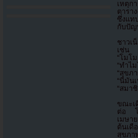
เหตุก
ตาราง
ซึ่งแท
กับปัญ
ชาวเน
เช่น
“โมโมะ
“ทำไมไ
“สุขภา
“นี่มั
“สมาชิ
ขณะเดี
ต่อ โ
เมษายน
ต้นเด
สุขภา