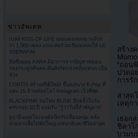
ข่าวอัพเดท
เบลล์ KISS OF LIFE เผยแต่งเพลงมาแล้วก
ว่า 1,000 เพลง แถมเคยร่วมเขียนเพลงให้ LE
สร้าง
SSERAFIM
Momo 
ฮันซึงยอน KARA มีอาการจากปัญหาหมอน
“ถอนฟั
รองกระดูกต้นคอ ต้นสังกัดแจงหลังแฟนๆ เป็น
ปวดอย่
ห่วง
การรั
CORTIS สร้างสถิติใหม่! ขึ้นแท่นวง K-Pop ที่
แตะ 15 ล้านฟอลโลว์ Instagram เร็วที่สุด
ล่าสุ
BLACKPINK ขอโทษ BLINK อีกครั้งในวัน
เหตุกา
ครบรอบ 10 ปี ยอมรับ “รู้ว่าวันนี้สำคัญมาก”
ยูอาอินเผยโมเมนต์สนิทกับเพื่อนหนุ่ม หลัง
เธอกล
หายจากสื่อไปพักใหญ่ แฟนๆจับตาชีวิตล่าสุด
ชิคาโก
บวมบน