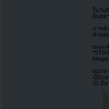
ในวัน
อินสตา
ภาพดัง
ส่วนสุ
ขณะเด
“STRA
Megan 
นอกจาก
ญี่ปุ่
31 ธัน