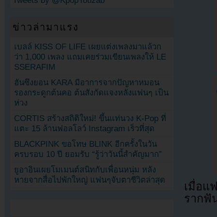
Tweets by @KpopYouzab
ข่าวล่ามาแรง
เบลล์ KISS OF LIFE เผยแต่งเพลงมาแล้วก
ว่า 1,000 เพลง แถมเคยร่วมเขียนเพลงให้ LE
SSERAFIM
ฮันซึงยอน KARA มีอาการจากปัญหาหมอน
รองกระดูกต้นคอ ต้นสังกัดแจงหลังแฟนๆ เป็น
ห่วง
CORTIS สร้างสถิติใหม่! ขึ้นแท่นวง K-Pop ที่
แตะ 15 ล้านฟอลโลว์ Instagram เร็วที่สุด
BLACKPINK ขอโทษ BLINK อีกครั้งในวัน
ครบรอบ 10 ปี ยอมรับ “รู้ว่าวันนี้สำคัญมาก”
ยูอาอินเผยโมเมนต์สนิทกับเพื่อนหนุ่ม หลัง
หายจากสื่อไปพักใหญ่ แฟนๆจับตาชีวิตล่าสุด
เมื่อ
รากฟัน