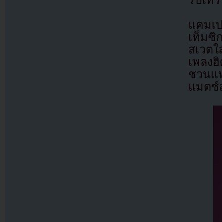
แคมเป
เท็มซ
สเวตใ
เพลงฮ
ชวนแฟ
แมตช์