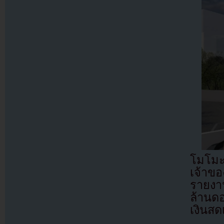
โมโมะ 
เจ้าขอ
รายงาน
ล้านด
เงินส