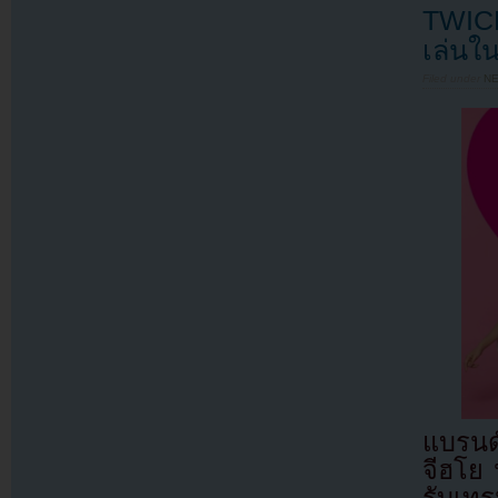
TWICE 
เล่นใ
Filed under
N
แบรนด
จีฮโย 
รับเทร