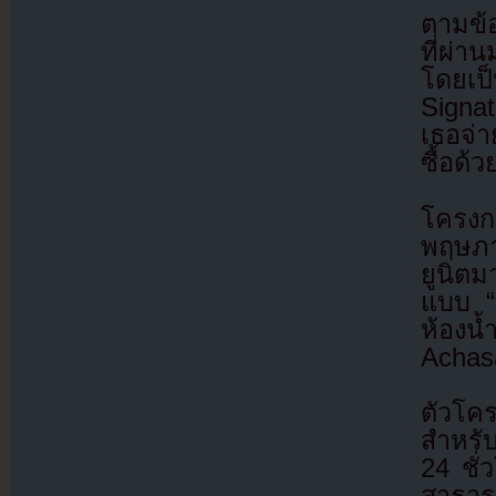
ตามข้
ที่ผ่า
โดยเป
Signat
เธอจ่
ซื้อด้
โครงก
พฤษภาค
ยูนิต
แบบ “
ห้องน
Achas
ตัวโคร
สำหรั
24 ชั
สาธาร