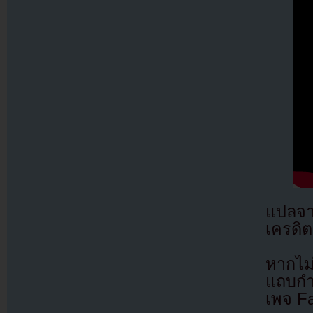
แปลจ
เครดิต
หากไม
แถบกำล
เพจ F