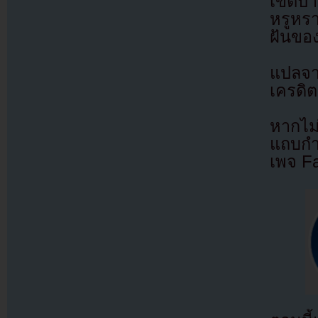
เขตป่า
หรูหร
ฝันขอ
แปลจ
เครดิต
หากไม
แถบกำล
เพจ F