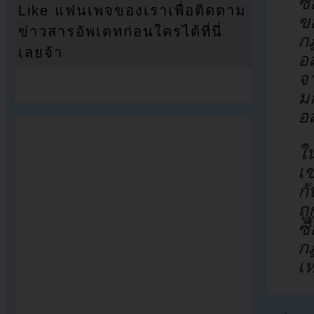
ซื
Like แฟนเพจของเราเพื่อติดตาม
ข
ข่าวสารอัพเดทก่อนใครได้ที่นี่
ก
เลยจ้า
อ
จ
ม
อส
ใน
เ
ก
ถ
ซื
ก
เห