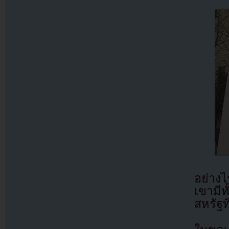
อย่างไ
เขามี
สหรัฐ