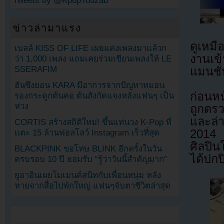
Tweets by @KpopYouzab
ข่าวล่ามาแรง
ดูเหมื
เบลล์ KISS OF LIFE เผยแต่งเพลงมาแล้วก
งานเข้
ว่า 1,000 เพลง แถมเคยร่วมเขียนเพลงให้ LE
SSERAFIM
แมนชั
ฮันซึงยอน KARA มีอาการจากปัญหาหมอน
ก่อนหน
รองกระดูกต้นคอ ต้นสังกัดแจงหลังแฟนๆ เป็น
ห่วง
ถูกตรว
และล่
CORTIS สร้างสถิติใหม่! ขึ้นแท่นวง K-Pop ที่
2014 
แตะ 15 ล้านฟอลโลว์ Instagram เร็วที่สุด
ศิลปิน
BLACKPINK ขอโทษ BLINK อีกครั้งในวัน
ได้ปกป
ครบรอบ 10 ปี ยอมรับ “รู้ว่าวันนี้สำคัญมาก”
ยูอาอินเผยโมเมนต์สนิทกับเพื่อนหนุ่ม หลัง
หายจากสื่อไปพักใหญ่ แฟนๆจับตาชีวิตล่าสุด