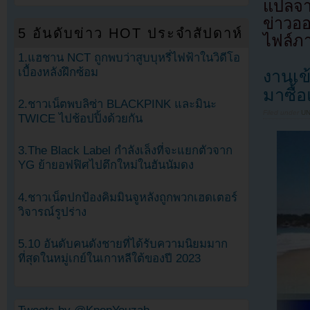
แปลจา
ข่าวอ
5 อันดับข่าว HOT ประจำสัปดาห์
ไฟล์ภ
1.แฮชาน NCT ถูกพบว่าสูบบุหรี่ไฟฟ้าในวิดีโอ
เบื้องหลังฝึกซ้อม
งานเข
มาซื้
2.ชาวเน็ตพบลิซ่า BLACKPINK และมินะ
Filed under
U
TWICE ไปช้อปปิ้งด้วยกัน
3.The Black Label กำลังเล็งที่จะแยกตัวจาก
YG ย้ายอฟฟิศไปตึกใหม่ในฮันนัมดง
4.ชาวเน็ตปกป้องคิมมินจูหลังถูกพวกเฮดเตอร์
วิจารณ์รูปร่าง
5.10 อันดับคนดังชายที่ได้รับความนิยมมาก
ที่สุดในหมู่เกย์ในเกาหลีใต้ของปี 2023