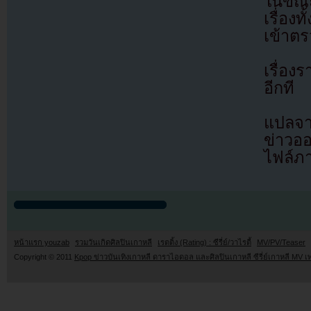
ในขณะ
เรื่อง
เข้าต
เรื่อ
อีกที
แปลจา
ข่าวอ
ไฟล์ภ
หน้าแรก youzab
รวมวันเกิดศิลปินเกาหลี
เรตติ้ง (Rating) : ซีรี่ย์/วาไรตี้
MV/PV/Teaser
Copyright © 2011
Kpop ข่าวบันเทิงเกาหลี ดาราไอดอล และศิลปินเกาหลี ซีรี่ย์เกาหลี MV เ