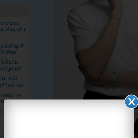
ัญหาหมอน
ังแฟนๆ เป็น
ง K-Pop ที่
็วที่สุด
้งในวัน
้สำคัญมาก”
ุ่ม หลัง
ีวิตล่าสุด
ยอนเผยภาพ
าพ