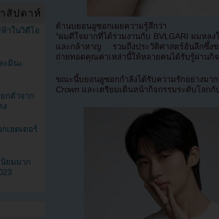
ำสัปดาห์
ด้านบยอนอูซอกเผยความรู้สึกว่า
ฟ้าในวิดีโอ
“ผมดีใจมากที่ได้ร่วมงานกับ BVLGARI ผมหลง
และกล้าหาญ รวมถึงประวัติศาสตร์อันลึกซึ้
ถ่ายทอดคุณค่าเหล่านี้ให้หลายคนได้รับรู้ผ่า
ละมินะ
ขณะนี้บยอนอูซอกกำลังได้รับความรักอย่าง
Crown
และเตรียมเดินหน้ากิจกรรมระดับโลกกั
ะแยกตัวจาก
ดง
วกเฮดเตอร์
ามนิยมมาก
2023