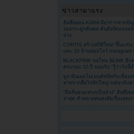
ข่าวล่ามาแรง
ฮันซึงยอน KARA มีอาการจากป
รองกระดูกต้นคอ ต้นสังกัดแจงหล
ห่วง
CORTIS สร้างสถิติใหม่! ขึ้นแท่นว
แตะ 15 ล้านฟอลโลว์ Instagram เร
BLACKPINK ขอโทษ BLINK อีกครั
ครบรอบ 10 ปี ยอมรับ “รู้ว่าวันนี
ยูอาอินเผยโมเมนต์สนิทกับเพื่อนหน
หายจากสื่อไปพักใหญ่ แฟนๆจับตาช
“มือสั่นจนแฟนๆเป็นห่วง” ฮันซึง
ล่าสุด ทำหลายคนสงสัยเรื่องสุขภ