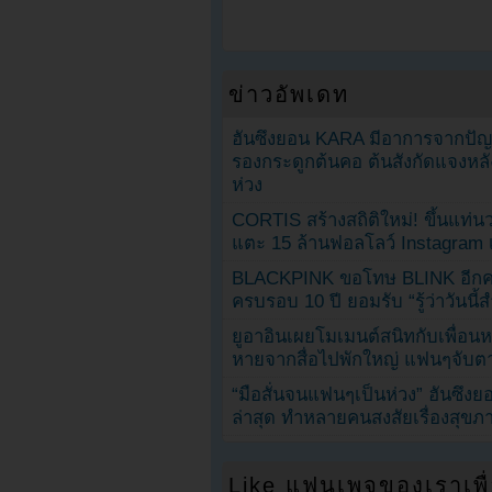
ข่าวอัพเดท
ฮันซึงยอน KARA มีอาการจากป
รองกระดูกต้นคอ ต้นสังกัดแจงหล
ห่วง
CORTIS สร้างสถิติใหม่! ขึ้นแท่นว
แตะ 15 ล้านฟอลโลว์ Instagram เร
BLACKPINK ขอโทษ BLINK อีกครั
ครบรอบ 10 ปี ยอมรับ “รู้ว่าวันนี
ยูอาอินเผยโมเมนต์สนิทกับเพื่อนหน
หายจากสื่อไปพักใหญ่ แฟนๆจับตาช
“มือสั่นจนแฟนๆเป็นห่วง” ฮันซึง
ล่าสุด ทำหลายคนสงสัยเรื่องสุขภ
Like แฟนเพจของเราเพื