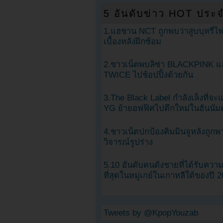
5 อันดับข่าว HOT ประจ
1.แฮชาน NCT ถูกพบว่าสูบบุหรี่ไฟ
เบื้องหลังฝึกซ้อม
2.ชาวเน็ตพบลิซ่า BLACKPINK แ
TWICE ไปช้อปปิ้งด้วยกัน
3.The Black Label กำลังเล็งที่จ
YG ย้ายอฟฟิศไปตึกใหม่ในฮันนัม
4.ชาวเน็ตปกป้องคิมมินจูหลังถูกพ
วิจารณ์รูปร่าง
5.10 อันดับคนดังชายที่ได้รับคว
ที่สุดในหมู่เกย์ในเกาหลีใต้ของปี 
Tweets by @KpopYouzab