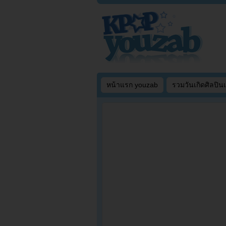
หน้าแรก youzab
รวมวันเกิดศิลปิน