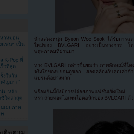
ัญหาหมอน
นักแสดงหนุ่ม Byeon Woo Seok ได้รับการแต่
ังแฟนๆ เป็น
ใหม่ของ BVLGARI อย่างเป็นทางการ โดยแบ
พฤษภาคมที่ผ่านมา
ง K-Pop ที่
ทาง BVLGARI กล่าวชื่นชมว่า ภาพลักษณ์ที่โดดเ
็วที่สุด
จริงใจของบยอนอูซอก สอดคล้องกับคุณค่าด้า
้งในวัน
แบรนด์อย่างมาก
้สำคัญมาก”
ุ่ม หลัง
พร้อมกันนี้ยังมีการปล่อยภาพแฟชั่นเซ็ตใหม่ ซ
ีวิตล่าสุด
หรา ถ่ายทอดไอเทมไอคอนิกของ BVLGARI ด้ว
ยอนเผยภาพ
าพ
่อติดตาม