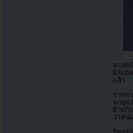
ล่าสุดม
EXcha
แล้ว
จากกา
นกยูแล
ด้วยกั
ว่าหนุ
กิจกรร