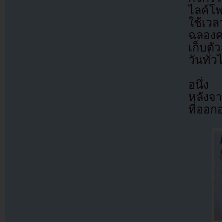
ไลค์โพส
ใช้เวล
ฉลองคค
เก็บตั
วันทั่ว
อนึ่ง 
หลังจา
ที่ออ