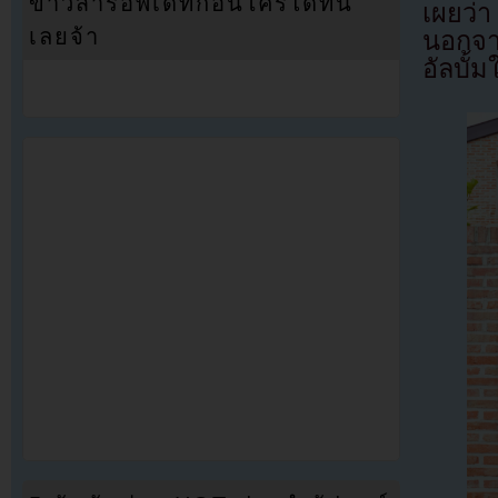
ข่าวสารอัพเดทก่อนใครได้ที่นี่
เผยว่
เลยจ้า
นอกจา
อัลบั้