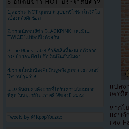
5 อันดับข่าว HOT ประจำสัปดาห์
1.แฮชาน NCT ถูกพบว่าสูบบุหรี่ไฟฟ้าในวิดีโอ
เบื้องหลังฝึกซ้อม
2.ชาวเน็ตพบลิซ่า BLACKPINK และมินะ
TWICE ไปช้อปปิ้งด้วยกัน
3.The Black Label กำลังเล็งที่จะแยกตัวจาก
YG ย้ายอฟฟิศไปตึกใหม่ในฮันนัมดง
4.ชาวเน็ตปกป้องคิมมินจูหลังถูกพวกเฮดเตอร์
วิจารณ์รูปร่าง
แปลจ
5.10 อันดับคนดังชายที่ได้รับความนิยมมาก
เครดิต
ที่สุดในหมู่เกย์ในเกาหลีใต้ของปี 2023
หากไม
แถบกำล
Tweets by @KpopYouzab
เพจ F