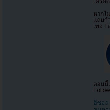
เครดิต
หากไม
แถบกำล
เพจ F
ตอนนี
Follow
ฮีชอล
คนจาก