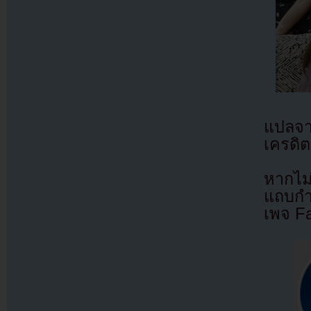
แปลจ
เครดิต
หากไม
แถบกำล
เพจ F