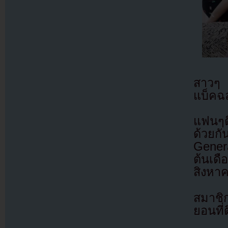
สาวๆ G
แบ็คฉ
แฟนๆตื
ด้วยก
Gener
ต้นเด
สิงหา
สมาชิ
ยอนที่