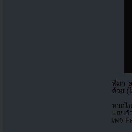
ที่มา
ด้วย (
หากไม
แถบกำล
เพจ F