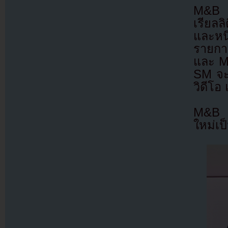
M&B เ
เรียลล
และหนึ
รายการ
และ M
SM จะใ
วิดีโ
M&B ว
ใหม่เป็