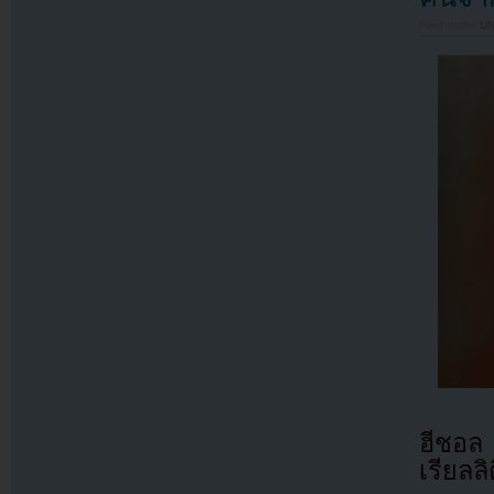
Filed under
U
ฮีชอล
เรียลลิต