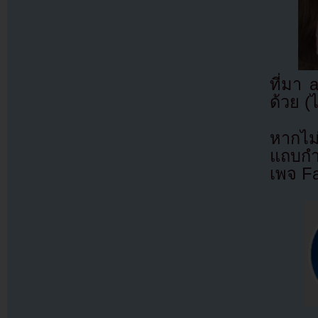
ที่มา
ด้วย (
หากไม
แถบกำล
เพจ F