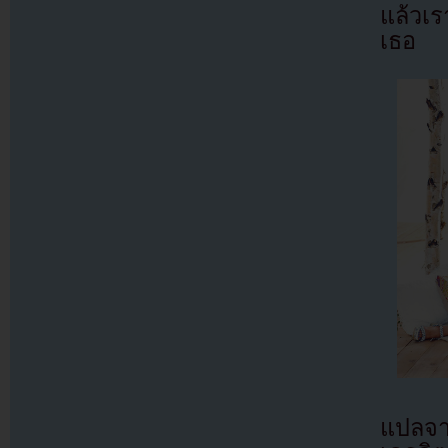
แล้วเ
เธอ
แปลจ