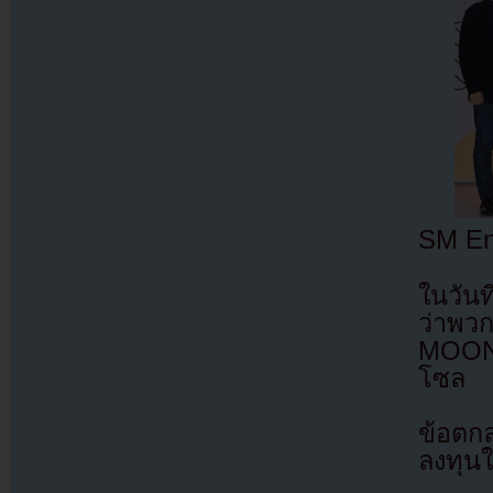
SM Ent
ในวัน
ว่าพวก
MOON&
โซล
ข้อตก
ลงทุน