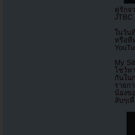
คู่รั
JTBC 
ในวัน
หรือที
YouTu
My Sib
โชว์หา
กันใน
รายการ
น้องขอ
ลับๆเพื