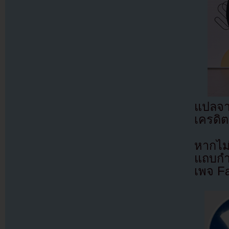
แปลจ
เครดิต
หากไม
แถบกำล
เพจ F