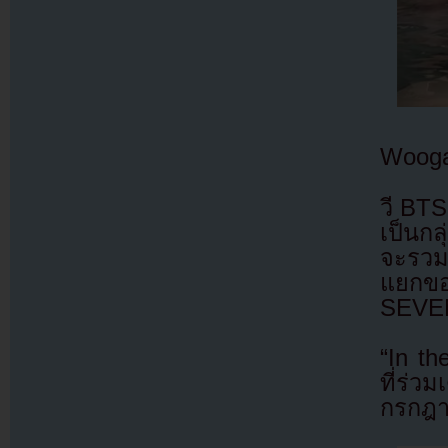
Wooga
วี BTS
เป็นกล
จะรวมต
แยกขอ
SEVE
“In th
ที่ร่ว
กรกฎ