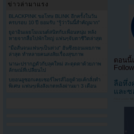
ข่าวล่ามาแรง
BLACKPINK ขอโทษ BLINK อีกครั้งในวัน
ครบรอบ 10 ปี ยอมรับ “รู้ว่าวันนี้สำคัญมาก”
ยูอาอินเผยโมเมนต์สนิทกับเพื่อนหนุ่ม หลัง
หายจากสื่อไปพักใหญ่ แฟนๆจับตาชีวิตล่าสุด
“มือสั่นจนแฟนๆเป็นห่วง” ฮันซึงยอนเผยภาพ
ล่าสุด ทำหลายคนสงสัยเรื่องสุขภาพ
ตอนนี
นานะปรากฏตัวกับลุคใหม่ สะดุดตาด้วยภาพ
Follow
ลักษณ์ที่เปลี่ยนไป
บยอนอูซอกเคยเซอร์ไพรส์ไอยูด้วยเค้กสั่งทำ
ลือหึ่
พิเศษ แฟนๆเพิ่งสังเกตหลังผ่านมา 3 เดือน
และซอ
Filed under
N