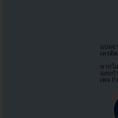
แปลจ
เครดิต
หากไม
แถบกำล
เพจ F