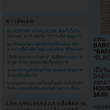
ข่าวอัพเดท
BLACKPINK ขอโทษ BLINK อีกครั้งในวัน
ครบรอบ 10 ปี ยอมรับ “รู้ว่าวันนี้สำคัญมาก”
แฟน 
ยูอาอินเผยโมเมนต์สนิทกับเพื่อนหนุ่ม หลัง
BABY
หายจากสื่อไปพักใหญ่ แฟนๆจับตาชีวิตล่าสุด
“BA
“BLAC
“มือสั่นจนแฟนๆเป็นห่วง” ฮันซึงยอนเผยภาพ
ล่าสุด ทำหลายคนสงสัยเรื่องสุขภาพ
เมื่
นานะปรากฏตัวกับลุคใหม่ สะดุดตาด้วยภาพ
ลักษณ์ที่เปลี่ยนไป
BABYM
ออกม
บยอนอูซอกเคยเซอร์ไพรส์ไอยูด้วยเค้กสั่งทำ
HOUSE
พิเศษ แฟนๆเพิ่งสังเกตหลังผ่านมา 3 เดือน
18.00
Like แฟนเพจของเราเพื่อติดตาม
ก่อนหน