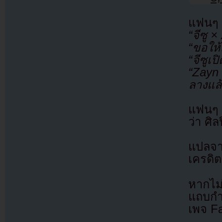
แฟนๆ 
“จีซู 
“ขอให้
“จีซูเ
“Zayn 
ลางแล้
แฟนๆ 
ว่า ศิ
แปลจ
เครดิต
หากไม
แถบกำล
เพจ F