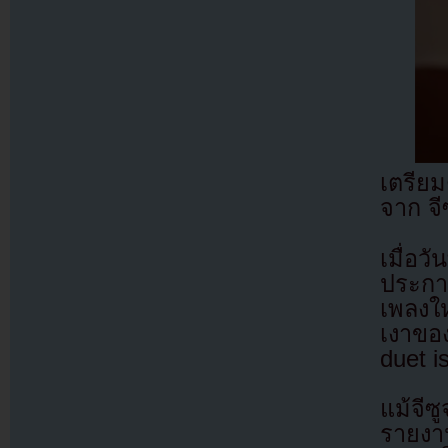
เตรีย
จาก จี
เมื่อว
ประกาศ
เพลงใ
เงาขอ
duet i
แม้จีซ
รายงา