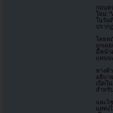
ก่อนหน
ใหม่ “
ในวัน
ปรากฏต
โดยหญิ
ถูกเผย
มีหน้า
แทบจะก
ทางด้
อธิบาย
เปิดใน
สำหรับ
และไชโ
แสดงใน