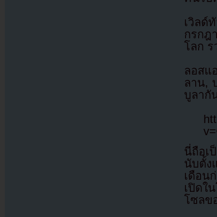
เวิลด์
กรกฎา
โลก ร
ลอสแอ
ลาน, 
บูลากั
ht
v
นี่ถือ
นับตั้
เดือนก
เปิดใน
โซลของ