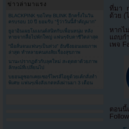
ข่าวล่ามาแรง
ที่มา
ด้วย (
BLACKPINK ขอโทษ BLINK อีกครั้งในวัน
ครบรอบ 10 ปี ยอมรับ “รู้ว่าวันนี้สำคัญมาก”
หากไม
ยูอาอินเผยโมเมนต์สนิทกับเพื่อนหนุ่ม หลัง
แถบกำล
หายจากสื่อไปพักใหญ่ แฟนๆจับตาชีวิตล่าสุด
เพจ F
“มือสั่นจนแฟนๆเป็นห่วง” ฮันซึงยอนเผยภาพ
ล่าสุด ทำหลายคนสงสัยเรื่องสุขภาพ
นานะปรากฏตัวกับลุคใหม่ สะดุดตาด้วยภาพ
ลักษณ์ที่เปลี่ยนไป
บยอนอูซอกเคยเซอร์ไพรส์ไอยูด้วยเค้กสั่งทำ
พิเศษ แฟนๆเพิ่งสังเกตหลังผ่านมา 3 เดือน
ตอนนี
Follow