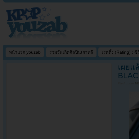
หน้าแรก youzab
รวมวันเกิดศิลปินเกาหลี
เรตติ้ง (Rating) : ซีรี
เผยแล
BLACK
Filed under
N