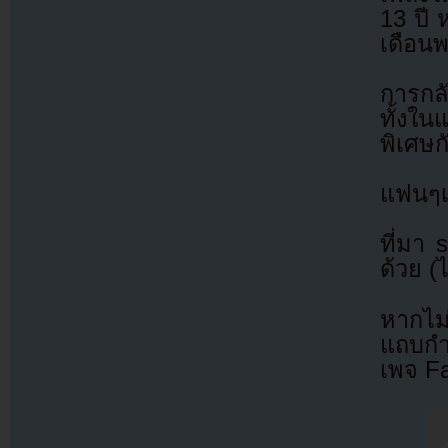
13 ปี 
เดือน
การกลั
ทั้งใ
พิเศษก
แฟนๆเต
ที่มา
ด้วย (
หากไม
แถบกำล
เพจ F