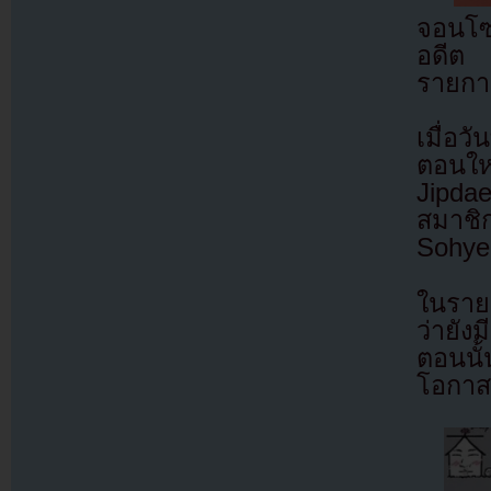
จอนโซ
อดีต ท
รายการ
เมื่อว
ตอนใ
Jipda
สมาชิ
Sohye 
ในรายก
ว่ายัง
ตอนนั
โอกาสจ