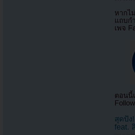
หากไม
แถบกำล
เพจ F
ตอนนี
Follow
สุดปั
feat.
Filed under
MV