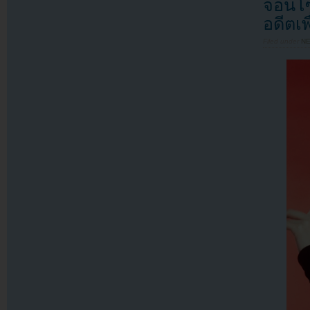
จอนโซ
อดีตเ
Filed under
N