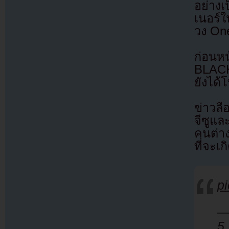
อย่างเ
เนอร์ใ
วง One
ก่อน
BLACK
ยังได้
ข่าวลื
จีซูแ
คนต่า
ที่จะเกิ
p
—
5