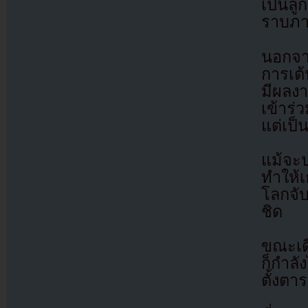
เป็นลู
ราบภา
นอกจา
การเต
มีผลง
เข้าร่
แต่เป
แม้จะป
ทำให้
โลกจั
ชิด
ขณะเด
ก็กำลั
ตั้งต