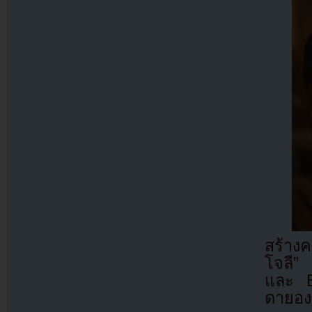
สร้าง
โจลี” 
และ B
ดายอง