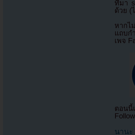
ที่มา
ด้วย (
หากไม
แถบกำล
เพจ F
ตอนนี
Follow
นานะ 