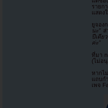
แดซองเ
รายกา
แสดงใ
ยูจองก
นะ”
ส่
ปีเดีย
ค่ะ”
ที่มา 
(ไม่อน
หากไม
แถบกำล
เพจ F