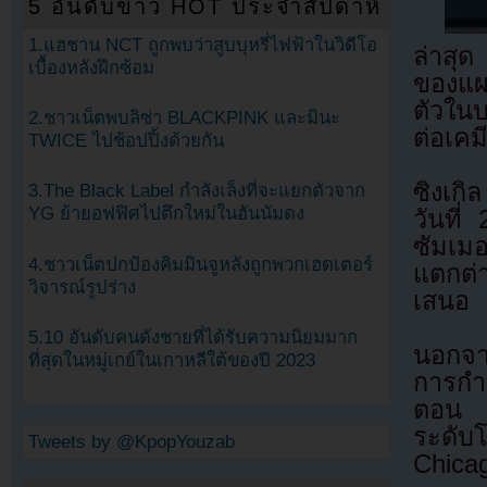
5 อันดับข่าว HOT ประจำสัปดาห์
1.แฮชาน NCT ถูกพบว่าสูบบุหรี่ไฟฟ้าในวิดีโอ
ล่าสุด
เบื้องหลังฝึกซ้อม
ของแผ
ตัวใน
2.ชาวเน็ตพบลิซ่า BLACKPINK และมินะ
ต่อเคม
TWICE ไปช้อปปิ้งด้วยกัน
ซิงเกิ
3.The Black Label กำลังเล็งที่จะแยกตัวจาก
YG ย้ายอฟฟิศไปตึกใหม่ในฮันนัมดง
วันที
ซัมเมอ
4.ชาวเน็ตปกป้องคิมมินจูหลังถูกพวกเฮดเตอร์
แตกต่
วิจารณ์รูปร่าง
เสนอ
5.10 อันดับคนดังชายที่ได้รับความนิยมมาก
นอกจาก
ที่สุดในหมู่เกย์ในเกาหลีใต้ของปี 2023
การกำก
ตอน โ
ระดับโ
Tweets by @KpopYouzab
Chica