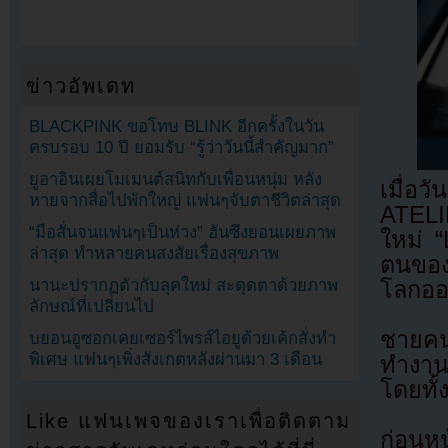
ข่าวอัพเดท
BLACKPINK ขอโทษ BLINK อีกครั้งในวัน
ครบรอบ 10 ปี ยอมรับ “รู้ว่าวันนี้สำคัญมาก”
ยูอาอินเผยโมเมนต์สนิทกับเพื่อนหนุ่ม หลัง
เมื่อ
หายจากสื่อไปพักใหญ่ แฟนๆจับตาชีวิตล่าสุด
ATELIE
“มือสั่นจนแฟนๆเป็นห่วง” ฮันซึงยอนเผยภาพ
ใหม่ 
ล่าสุด ทำหลายคนสงสัยเรื่องสุขภาพ
ตนของช
นานะปรากฏตัวกับลุคใหม่ สะดุดตาด้วยภาพ
โลกออ
ลักษณ์ที่เปลี่ยนไป
ชายคน
บยอนอูซอกเคยเซอร์ไพรส์ไอยูด้วยเค้กสั่งทำ
พิเศษ แฟนๆเพิ่งสังเกตหลังผ่านมา 3 เดือน
ทำงานใ
โดยทั้
Like แฟนเพจของเราเพื่อติดตาม
ก่อนห