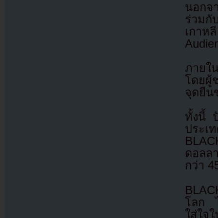
นอกจา
ร่วม
เกาหล
Audien
ภายใน
โดยผู้
จุดยื
ทั้งนี
ประเ
BLACK
ดอลลา
กว่า 4
BLACK
โลก ไ
ใส่ใจ