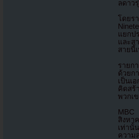
ลดาวรุ
โดยรา
Ninete
แยกปร
และสาย
สายนี้
รายการ
ด้วยก
เป็นเอ
คิดสร
พวกเข
MBC จ
สิงหา
เท่านั้
ความส