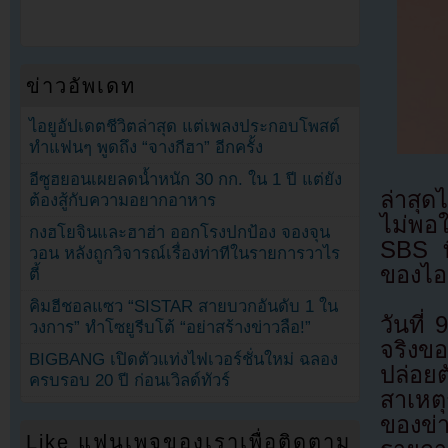
ข่าวอัพเดท
ไอยูอัปเดตชีวิตล่าสุด แต่เพลงประกอบโพสต์
ทำแฟนๆ พูดถึง “จางกีฮา” อีกครั้ง
อีซูฮยอนเผยลดน้ำหนัก 30 กก. ใน 1 ปี แต่ยัง
ล่าสุด
ต้องสู้กับความอยากอาหาร
ไม่พอ
กงฮโยจินและฮาฮ่า ออกโรงปกป้อง จองจุน
SBS ท
วอน หลังถูกวิจารณ์เรื่องท่าทีในรายการวาไร
ของไอด
ตี้
คิมฮีชอลแซว “SISTAR สายบวกอันดับ 1 ใน
วันที
วงการ” ทำโซยูรีบโต้ “อย่าสร้างข่าวลือ!”
จริงข
BIGBANG เปิดตัวแท่งไฟเวอร์ชั่นใหม่ ฉลอง
ปล่อยต
ครบรอบ 20 ปี ก่อนเวิลด์ทัวร์
สาเหตุ
ของข่า
Like แฟนเพจของเราเพื่อติดตาม