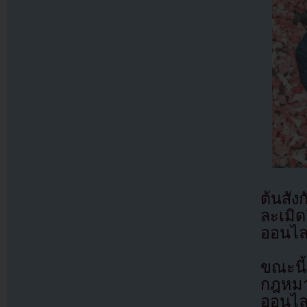
ต้นสัง
ละเมิ
ออนไล
ขณะนี
กฎหมา
ออนไล