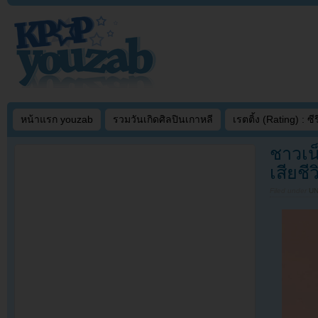
หน้าแรก youzab
รวมวันเกิดศิลปินเกาหลี
เรตติ้ง (Rating) : ซีรี
ชาวเน
เสียชี
Filed under
U