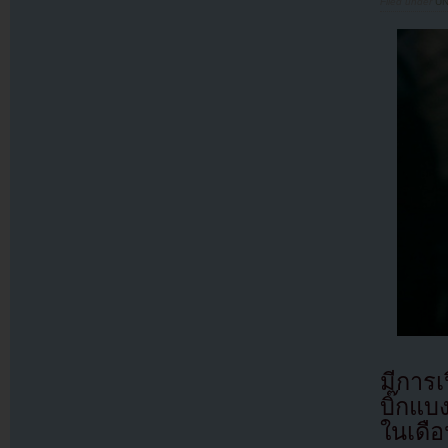
Filed under
U
มีการเ
บิ๊กแ
ในเดือ