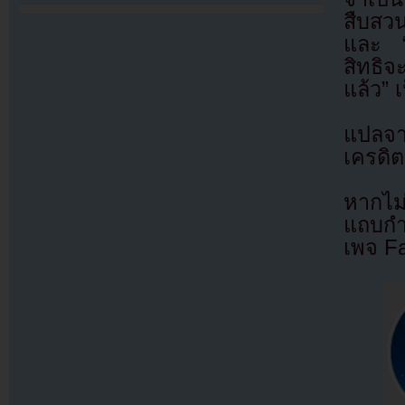
สืบสวนใ
และ “ใ
สิทธิ
แล้ว” 
แปลจ
เครดิต
หากไม
แถบกำล
เพจ F