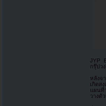
JYP En
กรุ๊ปว
หลังจ
เกิดสง
แผนที่
วางตัว