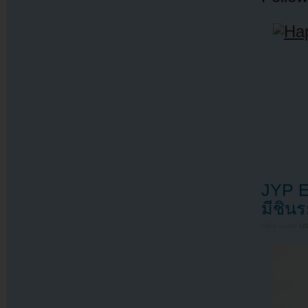
JYP En
มีชินร
Filed under
U