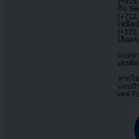
[+919,
กับ Seo
[+712,
เหน็ด
[+171
เลือด
แปลจ
เครดิต
หากไม
แถบกำล
เพจ F