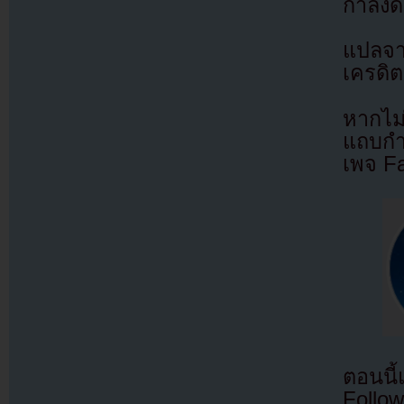
กำลังด
แปลจ
เครดิต
หากไม
แถบกำล
เพจ F
ตอนนี
Follow