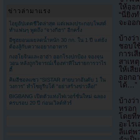
ให้ออ
ข่าวล่ามาแรง
“นี่ยิ่
จะออกอ
ไอยูอัปเดตชีวิตล่าสุด แต่เพลงประกอบโพสต์
ทำแฟนๆ พูดถึง “จางกีฮา” อีกครั้ง
บ้างว่
อีซูฮยอนเผยลดน้ำหนัก 30 กก. ใน 1 ปี แต่ยัง
ชอบใช้
ต้องสู้กับความอยากอาหาร
การเสี
กงฮโยจินและฮาฮ่า ออกโรงปกป้อง จองจุน
สาเหตุ
วอน หลังถูกวิจารณ์เรื่องท่าทีในรายการวาไร
ให้เสี
ตี้
ออกอา
คิมฮีชอลแซว “SISTAR สายบวกอันดับ 1 ใน
ได้…”
วงการ” ทำโซยูรีบโต้ “อย่าสร้างข่าวลือ!”
BIGBANG เปิดตัวแท่งไฟเวอร์ชั่นใหม่ ฉลอง
บ้างว่
ครบรอบ 20 ปี ก่อนเวิลด์ทัวร์
หรอก 
โดยที
อะไรเล
ลี่แต
จำเป็น