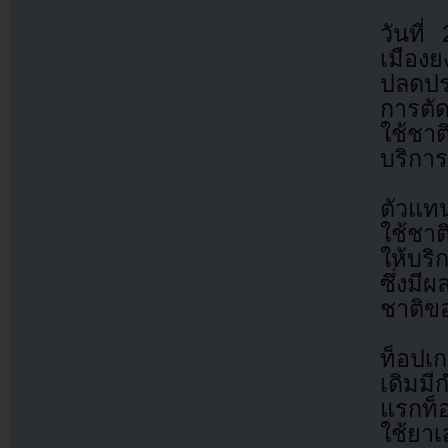
วันที
เมือง
ปลดปร
การตั
ใช้ชา
บริกา
ตัวแท
ใช้ชา
ให้บริ
ซึ่งมี
ชาติข
ท็อปเก
เดิมม
แรกท็
ใช้ยาเ