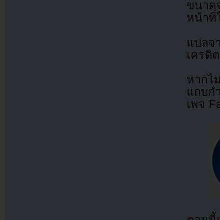
ขนาดจ
หน้าที
แปลจ
เครดิต
หากไม
แถบกำล
เพจ F