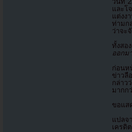
วันที
และโจจ
แต่งง
ท่ามก
ว่าจะจ
ทั้งสอ
ออกมา
ก่อนหน
ข่าวล
กล่าว
มากกว่า
ขอแสด
แปลจ
เครดิต