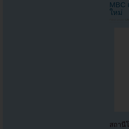
MBC เต
ใหม่
Filed under
U
สถานี