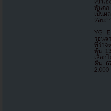
เขาเอ
หุ้นต
เป็นผ
สอบภาษ
YG En
วอนจา
ที่ว่า
หุ้น 
เลือกไ
คืน 6
2,000