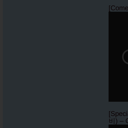
[Come
[Spec
비) – 