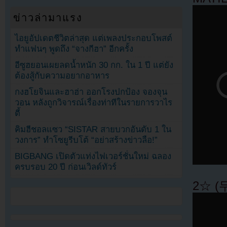
ข่าวล่ามาแรง
ไอยูอัปเดตชีวิตล่าสุด แต่เพลงประกอบโพสต์
ทำแฟนๆ พูดถึง “จางกีฮา” อีกครั้ง
อีซูฮยอนเผยลดน้ำหนัก 30 กก. ใน 1 ปี แต่ยัง
ต้องสู้กับความอยากอาหาร
กงฮโยจินและฮาฮ่า ออกโรงปกป้อง จองจุน
วอน หลังถูกวิจารณ์เรื่องท่าทีในรายการวาไร
ตี้
คิมฮีชอลแซว “SISTAR สายบวกอันดับ 1 ใน
วงการ” ทำโซยูรีบโต้ “อย่าสร้างข่าวลือ!”
BIGBANG เปิดตัวแท่งไฟเวอร์ชั่นใหม่ ฉลอง
ครบรอบ 20 ปี ก่อนเวิลด์ทัวร์
2☆ (