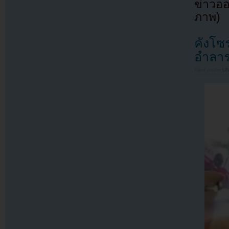
ข่าวออ
ภาพ)
คังโซ
อำลาร
Filed under
U