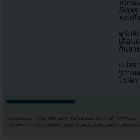
สบายแ
Super 
ยองมี
คู่รัก
เดือน
กันยาย
แปลจา
ข่าวอ
ไฟล์ภ
หน้าแรก youzab
รวมวันเกิดศิลปินเกาหลี
เรตติ้ง (Rating) : ซีรี่ย์/วาไรตี้
MV/PV/Teaser
Copyright © 2011
Kpop ข่าวบันเทิงเกาหลี ดาราไอดอล และศิลปินเกาหลี ซีรี่ย์เกาหลี MV เ