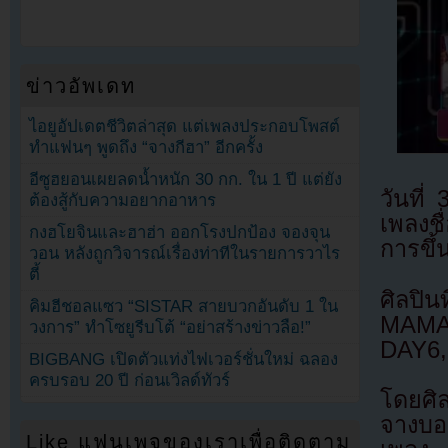
ข่าวอัพเดท
ไอยูอัปเดตชีวิตล่าสุด แต่เพลงประกอบโพสต์
ทำแฟนๆ พูดถึง “จางกีฮา” อีกครั้ง
อีซูฮยอนเผยลดน้ำหนัก 30 กก. ใน 1 ปี แต่ยัง
วันที
ต้องสู้กับความอยากอาหาร
เพลงช
กงฮโยจินและฮาฮ่า ออกโรงปกป้อง จองจุน
การขึ้
วอน หลังถูกวิจารณ์เรื่องท่าทีในรายการวาไร
ตี้
ศิลปิ
คิมฮีชอลแซว “SISTAR สายบวกอันดับ 1 ใน
MAMAM
วงการ” ทำโซยูรีบโต้ “อย่าสร้างข่าวลือ!”
DAY6, 
BIGBANG เปิดตัวแท่งไฟเวอร์ชั่นใหม่ ฉลอง
ครบรอบ 20 ปี ก่อนเวิลด์ทัวร์
โดยศิล
จางบอ
Like แฟนเพจของเราเพื่อติดตาม