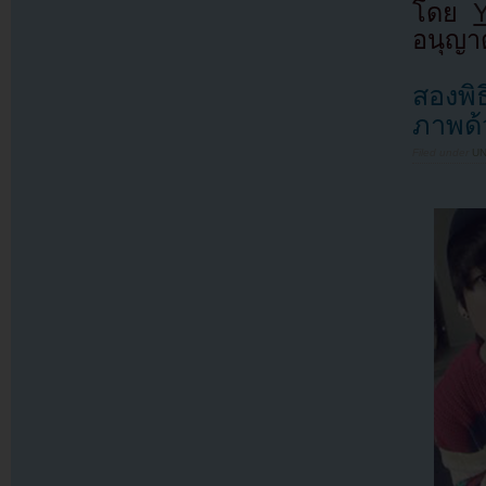
โดย
อนุญาต
สองพิ
ภาพด้
Filed under
U