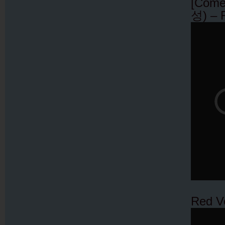
[Come
성) – 
Red V