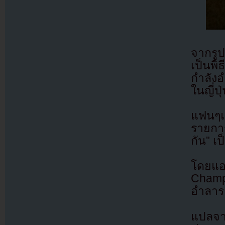
จากรูป
เป็นพ
กำลังอ
ในญี่ป
แฟนๆแ
รายกา
กัน” เป
โดยแอ
Champi
อำลาร
แปลจา