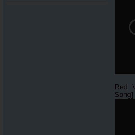
Red V
Song]