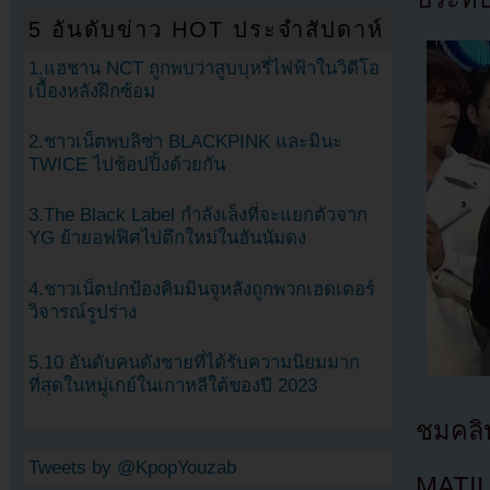
5 อันดับข่าว HOT ประจำสัปดาห์
1.แฮชาน NCT ถูกพบว่าสูบบุหรี่ไฟฟ้าในวิดีโอ
เบื้องหลังฝึกซ้อม
2.ชาวเน็ตพบลิซ่า BLACKPINK และมินะ
TWICE ไปช้อปปิ้งด้วยกัน
3.The Black Label กำลังเล็งที่จะแยกตัวจาก
YG ย้ายอฟฟิศไปตึกใหม่ในฮันนัมดง
4.ชาวเน็ตปกป้องคิมมินจูหลังถูกพวกเฮดเตอร์
วิจารณ์รูปร่าง
5.10 อันดับคนดังชายที่ได้รับความนิยมมาก
ที่สุดในหมู่เกย์ในเกาหลีใต้ของปี 2023
ชมคลิ
Tweets by @KpopYouzab
MATI