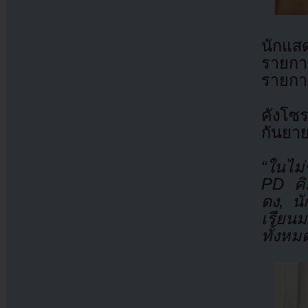
นักแส
รายกา
รายการ
คังโซ
กันยาย
“ในไม
PD คิ
ดง, นั
เรียน
ทั้งห