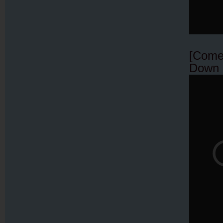
[Come
Down