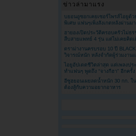
ข่าวล่ามาแรง
บยอนอูซอกเคยเซอร์ไพรส์ไอยูด้วย
พิเศษ แฟนๆเพิ่งสังเกตหลังผ่านมา
ฮายองเปิดประวัติครอบครัวไม่ธ
สืบสายแพทย์ 4 รุ่น แต่ไม่เคยคิ
ดราม่างานครบรอบ 10 ปี BLAC
วิจารณ์หนัก หลังจำกัดผู้ร่วมงาน
ไอยูอัปเดตชีวิตล่าสุด แต่เพลงป
ทำแฟนๆ พูดถึง “จางกีฮา” อีกครั้ง
อีซูฮยอนเผยลดน้ำหนัก 30 กก. ใน 
ต้องสู้กับความอยากอาหาร