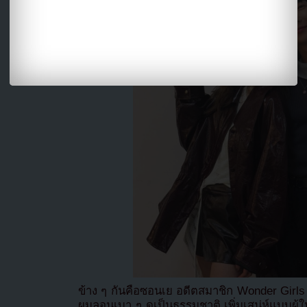
ข้าง ๆ กันคือซอนเย อดีตสมาชิก Wonder Girls ท
ผมลอนเบา ๆ ดูเป็นธรรมชาติ เพิ่มเสน่ห์แบบผู้ใ