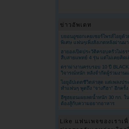
ข่าวอัพเดท
บยอนอูซอกเคยเซอร์ไพรส์ไอยูด้วย
พิเศษ แฟนๆเพิ่งสังเกตหลังผ่านมา
ฮายองเปิดประวัติครอบครัวไม่ธ
สืบสายแพทย์ 4 รุ่น แต่ไม่เคยคิ
ดราม่างานครบรอบ 10 ปี BLAC
วิจารณ์หนัก หลังจำกัดผู้ร่วมงาน
ไอยูอัปเดตชีวิตล่าสุด แต่เพลงป
ทำแฟนๆ พูดถึง “จางกีฮา” อีกครั้ง
อีซูฮยอนเผยลดน้ำหนัก 30 กก. ใน 
ต้องสู้กับความอยากอาหาร
Like แฟนเพจของเราเพื