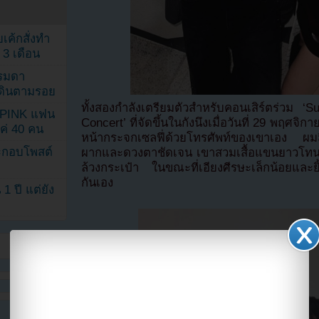
เค้กสั่งทำ
 3 เดือน
รรมดา
ดเดินตามรอย
ทั้งสองกำลังเตรียมตัวสำหรับคอนเสิร์ตร่ว
KPINK แฟน
Concert’ ที่จัดขึ้นในกังนึงเมื่อวันที่ 29 พฤศ
แค่ 40 คน
หน้ากระจกเซลฟี่ด้วยโทรศัพท์ของเขาเอง ผมสีด
ระกอบโพสต์
ผากและดวงตาชัดเจน เขาสวมเสื้อแขนยาวโทนสง
ล้วงกระเป๋า ในขณะที่เอียงศีรษะเล็กน้อยและยิ
กันเอง
1 ปี แต่ยัง