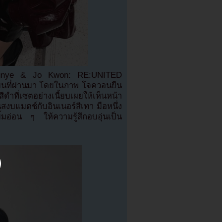
ม ‘Sunye & Jo Kwon: RE:UNITED
จิกายนที่ผ่านมา โดยในภาพ โจควอนยืน
ำที่เซตอย่างเนี้ยบเผยให้เห็นหน้า
บแมตช์กับอินเนอร์สีเทา มือหนึ่ง
้มอ่อน ๆ ให้ความรู้สึกอบอุ่นเป็น