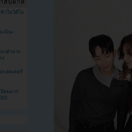
ำสัปดาห์
ฟ้าในวิดีโอ
ละมินะ
ะแยกตัวจาก
ดง
วกเฮดเตอร์
ามนิยมมาก
2023