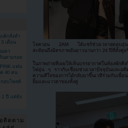
เค้กสั่งทำ
 3 เดือน
โจควอน 2AM ได้แชร์ช่วงเวลาสุดอบอุ่นจา
สะท้อนถึงมิตรภาพอันยาวนานกว่า 24 ปีที่ทั้งคู่สร
รรมดา
ดเดินตามรอย
ในภาพถ่ายที่เผยให้เห็นบรรยากาศในห้องพักศิลปิ
KPINK แฟน
ไฟอุ่น ๆ ราวกับเชื่อมช่วงเวลาปัจจุบันและอด
แค่ 40 คน
ความดีใจของการได้กลับมาขึ้นเวทีร่วมกับเพื่อ
ระกอบโพสต์
ยิ้มและแววตาของทั้งคู่
1 ปี แต่ยัง
่อติดตาม