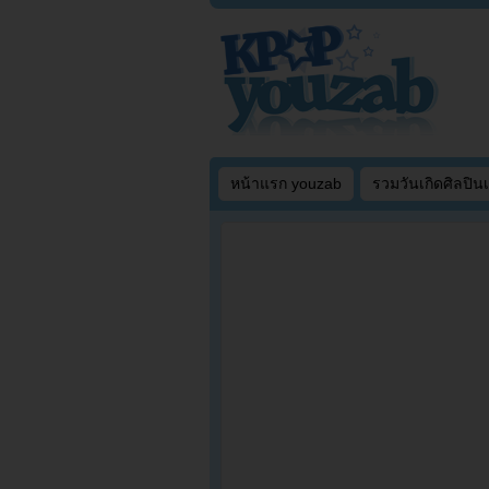
หน้าแรก youzab
รวมวันเกิดศิลปิน