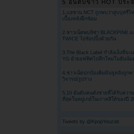
5 อันดับข่าว HOT ประจ
1.แฮชาน NCT ถูกพบว่าสูบบุหรี่ไฟ
เบื้องหลังฝึกซ้อม
2.ชาวเน็ตพบลิซ่า BLACKPINK แ
TWICE ไปช้อปปิ้งด้วยกัน
3.The Black Label กำลังเล็งที่จ
YG ย้ายอฟฟิศไปตึกใหม่ในฮันนัม
4.ชาวเน็ตปกป้องคิมมินจูหลังถูกพ
วิจารณ์รูปร่าง
5.10 อันดับคนดังชายที่ได้รับคว
ที่สุดในหมู่เกย์ในเกาหลีใต้ของปี 
Tweets by @KpopYouzab