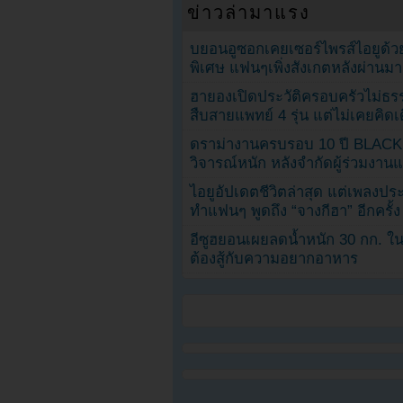
ข่าวล่ามาแรง
บยอนอูซอกเคยเซอร์ไพรส์ไอยูด้วย
พิเศษ แฟนๆเพิ่งสังเกตหลังผ่านมา
ฮายองเปิดประวัติครอบครัวไม่ธ
สืบสายแพทย์ 4 รุ่น แต่ไม่เคยคิ
ดราม่างานครบรอบ 10 ปี BLAC
วิจารณ์หนัก หลังจำกัดผู้ร่วมงาน
ไอยูอัปเดตชีวิตล่าสุด แต่เพลงป
ทำแฟนๆ พูดถึง “จางกีฮา” อีกครั้ง
อีซูฮยอนเผยลดน้ำหนัก 30 กก. ใน 
ต้องสู้กับความอยากอาหาร