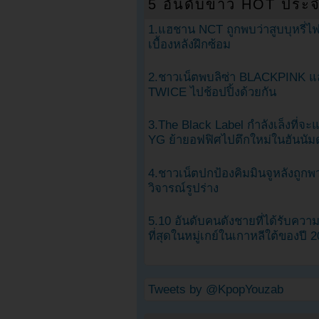
5 อันดับข่าว HOT ประจ
1.แฮชาน NCT ถูกพบว่าสูบบุหรี่ไฟ
เบื้องหลังฝึกซ้อม
2.ชาวเน็ตพบลิซ่า BLACKPINK แ
TWICE ไปช้อปปิ้งด้วยกัน
3.The Black Label กำลังเล็งที่จ
YG ย้ายอฟฟิศไปตึกใหม่ในฮันนัม
4.ชาวเน็ตปกป้องคิมมินจูหลังถูกพ
วิจารณ์รูปร่าง
5.10 อันดับคนดังชายที่ได้รับคว
ที่สุดในหมู่เกย์ในเกาหลีใต้ของปี 
Tweets by @KpopYouzab