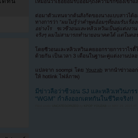
ที่นี่
เหมือนว่าเธอยอมรับอ้อมๆถึงความรักของเขาแ
ต่อมาตัวแทนจากต้นสังกัดของนางแบบสาวได้ออกม
ทางการว่า
“ผมไม่รู้ว่าคำพูดอ้อมๆที่ยอมรับเร
อย่างไร ชเวซีวอนและหลิวเหวินเป็นคู่แต่งงานในรา
จริงๆ ผมไม่สามารถทำนายอนาคตได้ แต่ในตอนนี้
โดยซีวอนและหลิวเหวินเคยออกรายการวาไรตี้โ
ด้วยกัน เป็นเวลา 3 เดือนในฐานะคู่แต่งงานปล
แปลจาก soompi โดย
Youzab
หากนำข่าวออกไ
ให้ hotlink ไฟล์ภาพ)
มีข่าวลือว่าซีวอน SJ และหลิวเหวิน
“WGM” กำลังออกเดทกันในชีวิตจริง!!
Filed under
UNCATEGORIZED
by
KPOP YOUZAB
on
MAY 29, 2015 AT