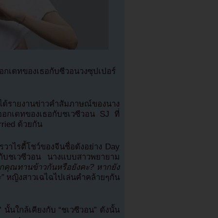
รออกเดทของเธอกับซีวอนวงซุปเปอร์
e ได้รายงานข่าวคำสัมภาษณ์ของนาง
รออกเดทของเธอกับชเวซีวอน SJ ที่
ied ด้วยกัน
วาไรตี้โชว์ของจีนชื่อดังอย่าง Day
ทกับชเวซีวอน นางแบบสาวพยายาม
คุณทานข้าวกันหรือยังคะ? หากยัง
”
หญิงสาวเฉไฉไปเล่นคำคล้ายๆกัน
ั้นใกล้เคียงกับ “ชเวซีวอน” ดังนั้น