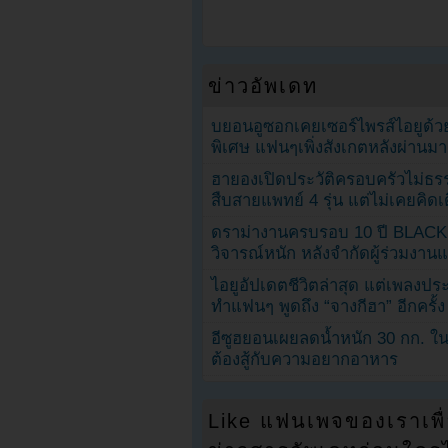
ข่าวอัพเดท
บยอนอูซอกเคยเซอร์ไพรส์ไอยูด้วย
พิเศษ แฟนๆเพิ่งสังเกตหลังผ่านมา
ฮายองเปิดประวัติครอบครัวไม่ธ
สืบสายแพทย์ 4 รุ่น แต่ไม่เคยคิ
ดราม่างานครบรอบ 10 ปี BLAC
วิจารณ์หนัก หลังจำกัดผู้ร่วมงาน
ไอยูอัปเดตชีวิตล่าสุด แต่เพลงป
ทำแฟนๆ พูดถึง “จางกีฮา” อีกครั้ง
อีซูฮยอนเผยลดน้ำหนัก 30 กก. ใน 
ต้องสู้กับความอยากอาหาร
Like แฟนเพจของเราเพื