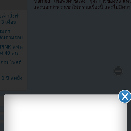
Married เพื่อฟังคำชี้แจง ผู้จัดการของหลิวเหวิน
และบอกว่าพวกเขาไม่ทราบเรื่องนี้ และไม่มีคว
เค้กสั่งทำ
 3 เดือน
รรมดา
ดเดินตามรอย
KPINK แฟน
แค่ 40 คน
ระกอบโพสต์
1 ปี แต่ยัง