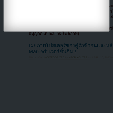
ในขณะเดียวกัน ทีมผลิตของรายการเปิดเผยว่า
หลิวเหวินในตอนนี้ แต่พวกเขาไม่แน่ใจว่าคู่รั
กล่าวอีกว่าซีวอนและหลิวเหวินเป็นคู่รัก We Got
แปลจาก koreaboo โดย
Youzab
หากนำข่า
อนุญาตให้ hotlink ไฟล์ภาพ)
เผยภาพโปสเตอร์ของคู่รักซีวอนและหล
Married” เวอร์ชั่นจีน!!
Filed under
UNCATEGORIZED
by
KPOP YOUZAB
on
APRIL 16, 2015 A