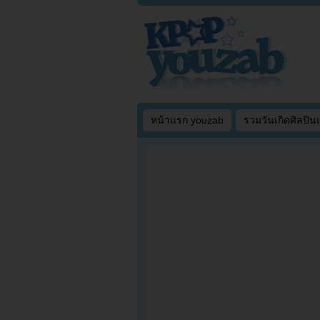
หน้าแรก youzab
รวมวันเกิดศิลปิน