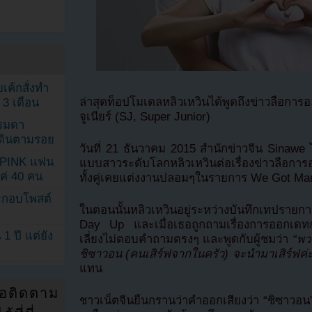
เค้กสั่งทำ
ล่าสุดท็อปโมเดลหลิวเหวินได้พูดถึงข่าวลือกา
 3 เดือน
จูเนียร์ (SJ, Super Junior)
รรมดา
ดเดินตามรอย
วันที่ 21 ธันวาคม 2015 สำนักข่าวจีน Sinaw
KPINK แฟน
แบบสาวระดับโลกหลิวเหวินต่อเรื่องข่าวลือกา
แค่ 40 คน
ทั้งคู่เคยแต่งงานปลอมๆในรายการ We Got Marr
ระกอบโพสต์
ในตอนนั้นหลิวเหวินอยู่ระหว่างบันทึกเทปรายการ
Day Up และเมื่อเธอถูกถามเรื่องการออกเด
1 ปี แต่ยัง
เลี่ยงไม่ตอบคำถามตรงๆ และพูดกับผู้ชมว่า
“พวก
ชิซาวอน (คนเสิร์ฟจากในครัว) จะนำมาเสิร์ฟค่ะ
แทน
่อติดตาม
ชาวเน็ตจีนยืนกรานว่าคำออกเสียงว่า “ชิซาวอน” น