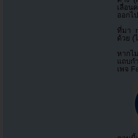
เลื่อน
ออกไป เ
ที่มา
ด้วย (
หากไม
แถบกำล
เพจ F