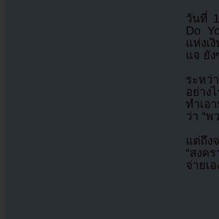
วันที
Do Yo
แห่งเ
แจ ยัง
ระหว่
อย่าง
ทำเอาท
ว่า “พ
แต่ถึง
“สงครา
จ่ายเอง