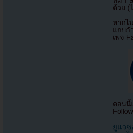
ที่มา
ด้วย (
หากไม
แถบกำล
เพจ F
ตอนนี
Follow
ยูแจซ