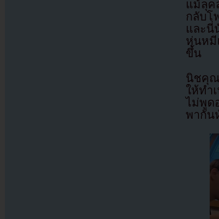
แม้ลุค
กลับโฟ
และนี่
หุ่นหม
ขึ้น
นิชคุ
ให้ทำเ
ไม่พูด
พากันห