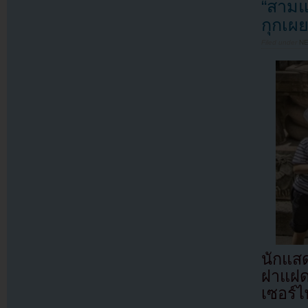
“สามแ
กุกเผ
Filed under
N
นักแส
ฝาแฝด
เซอร์ไ