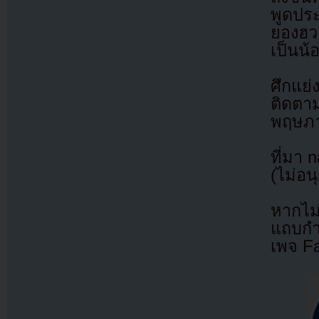
พูดประ
ยองฮวา
เป็นน้
ศึกแย่
ติดตา
พฤษภา
ที่มา 
(ไม่อน
หากไม
แถบกำล
เพจ F