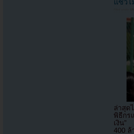
แซวไม
Filed under
U
ล่าสุด
พิธีกร
เงิน” 
400 ล