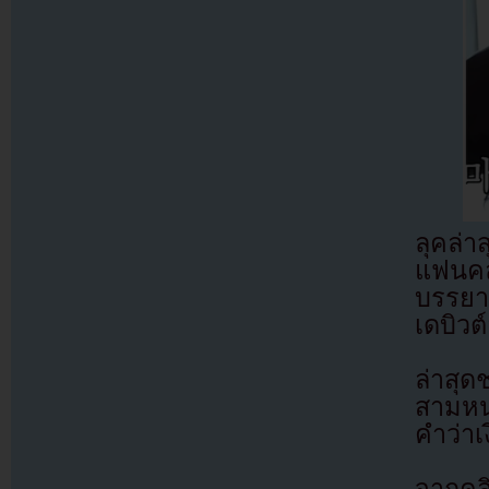
ลุคล่
แฟนคล
บรรยา
เดบิวต
ล่าสุด
สามหนุ
คำว่า