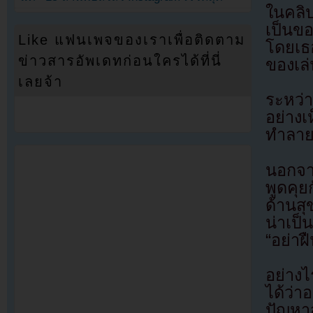
ในคลิป
เป็นขอ
Like แฟนเพจของเราเพื่อติดตาม
โดยเธ
ข่าวสารอัพเดทก่อนใครได้ที่นี่
ของเล่
เลยจ้า
ระหว่า
อย่าง
ทำลายข
นอกจาก
พูดคุ
ด้านส
น่าเป็
“อย่าฝ
อย่างไ
ได้ว่
ปัญหาส