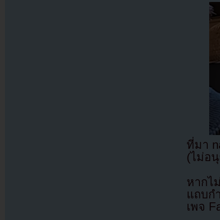
ที่มา 
(ไม่อน
หากไม
แถบกำล
เพจ F