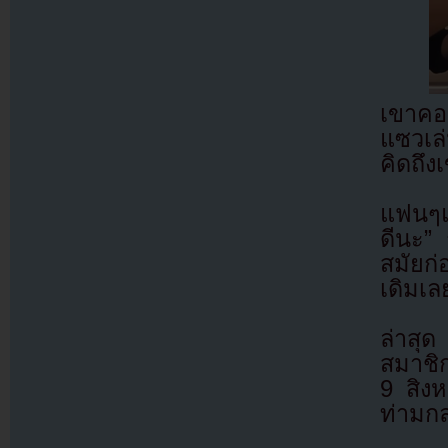
เขาคอ
แซวเล่
คิดถึง
แฟนๆแส
ดีนะ” 
สมัยก่
เดิมเล
ล่าสุ
สมาชิก
9 สิง
ท่ามก