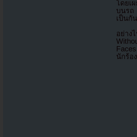
โดยเผ
บนรถ 
เป็นกั
อย่าง
Witho
Faces 
นักร้