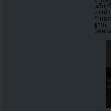
จากคล
แก๊ป ซ
เขาน้ำ
กันเอ
ฐานะ 
สุดหล