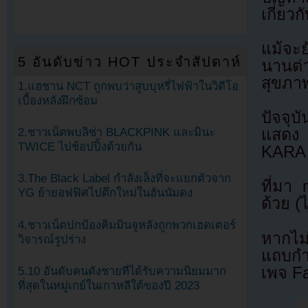
เกี่ยว
แม้จะย
5 อันดับข่าว HOT ประจำสัปดาห์
นานต่
สุขภาพ
1.แฮชาน NCT ถูกพบว่าสูบบุหรี่ไฟฟ้าในวิดีโอ
เบื้องหลังฝึกซ้อม
ปัจจุบ
2.ชาวเน็ตพบลิซ่า BLACKPINK และมินะ
แสดง 
TWICE ไปช้อปปิ้งด้วยกัน
KARA
3.The Black Label กำลังเล็งที่จะแยกตัวจาก
ที่มา
YG ย้ายอฟฟิศไปตึกใหม่ในฮันนัมดง
ด้วย (
4.ชาวเน็ตปกป้องคิมมินจูหลังถูกพวกเฮดเตอร์
หากไม
วิจารณ์รูปร่าง
แถบกำล
เพจ F
5.10 อันดับคนดังชายที่ได้รับความนิยมมาก
ที่สุดในหมู่เกย์ในเกาหลีใต้ของปี 2023