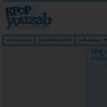
หน้าแรก youzab
รวมวันเกิดศิลปินเกาหลี
เรตติ้ง (Rating) : ซีรี
TEN เป
งานใน
Filed under
N