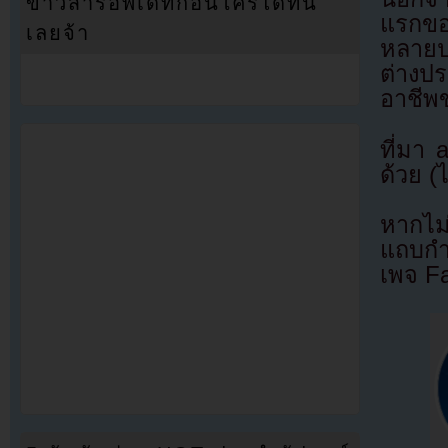
ข่าวสารอัพเดทก่อนใครได้ที่นี่
แรกขอ
เลยจ้า
หลายป
ต่างปร
อาชีพ
ที่มา
ด้วย (
หากไม
แถบกำล
เพจ F