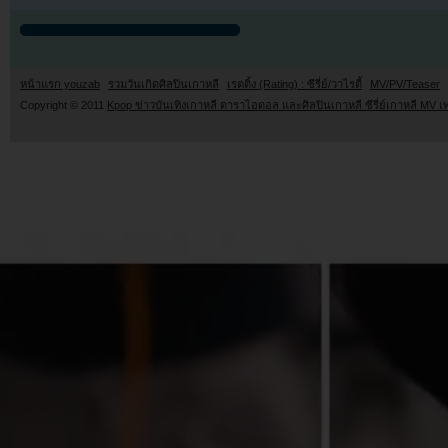
หน้าแรก youzab
รวมวันเกิดศิลปินเกาหลี
เรตติ้ง (Rating) : ซีรี่ย์/วาไรตี้
MV/PV/Teaser
Copyright © 2011
Kpop ข่าวบันเทิงเกาหลี ดาราไอดอล และศิลปินเกาหลี ซีรี่ย์เกาหลี MV เ