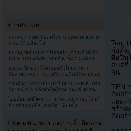
ข่าวอัพเดท
นานะปรากฏตัวกับลุคใหม่ สะดุดตาด้วยภาพ
Ten เป
ลักษณ์ที่เปลี่ยนไป
ก่อตั
บยอนอูซอกเคยเซอร์ไพรส์ไอยูด้วยเค้กสั่งทำ
ศิลปิน
พิเศษ แฟนๆเพิ่งสังเกตหลังผ่านมา 3 เดือน
ดนตรี
ฮายองเปิดประวัติครอบครัวไม่ธรรมดา
กัน
สืบสายแพทย์ 4 รุ่น แต่ไม่เคยคิดเดินตามรอย
ดราม่างานครบรอบ 10 ปี BLACKPINK แฟน
TEN กล
วิจารณ์หนัก หลังจำกัดผู้ร่วมงานแค่ 40 คน
คิดสร้
ไอยูอัปเดตชีวิตล่าสุด แต่เพลงประกอบโพสต์
และหวั
ทำแฟนๆ พูดถึง “จางกีฮา” อีกครั้ง
สร้างผ
คิดสร้
Like แฟนเพจของเราเพื่อติดตาม
นอกจา