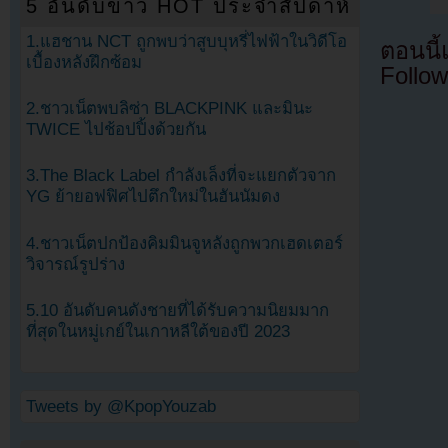
5 อันดับข่าว HOT ประจำสัปดาห์
1.แฮชาน NCT ถูกพบว่าสูบบุหรี่ไฟฟ้าในวิดีโอ
ตอนนี
เบื้องหลังฝึกซ้อม
Follow
2.ชาวเน็ตพบลิซ่า BLACKPINK และมินะ
TWICE ไปช้อปปิ้งด้วยกัน
3.The Black Label กำลังเล็งที่จะแยกตัวจาก
YG ย้ายอฟฟิศไปตึกใหม่ในฮันนัมดง
4.ชาวเน็ตปกป้องคิมมินจูหลังถูกพวกเฮดเตอร์
วิจารณ์รูปร่าง
5.10 อันดับคนดังชายที่ได้รับความนิยมมาก
ที่สุดในหมู่เกย์ในเกาหลีใต้ของปี 2023
Tweets by @KpopYouzab