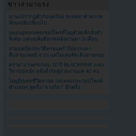
ข่าวล่ามาแรง
นานะปรากฏตัวกับลุคใหม่ สะดุดตาด้วยภาพ
ลักษณ์ที่เปลี่ยนไป
บยอนอูซอกเคยเซอร์ไพรส์ไอยูด้วยเค้กสั่งทำ
พิเศษ แฟนๆเพิ่งสังเกตหลังผ่านมา 3 เดือน
ฮายองเปิดประวัติครอบครัวไม่ธรรมดา
สืบสายแพทย์ 4 รุ่น แต่ไม่เคยคิดเดินตามรอย
ดราม่างานครบรอบ 10 ปี BLACKPINK แฟน
วิจารณ์หนัก หลังจำกัดผู้ร่วมงานแค่ 40 คน
ไอยูอัปเดตชีวิตล่าสุด แต่เพลงประกอบโพสต์
ทำแฟนๆ พูดถึง “จางกีฮา” อีกครั้ง