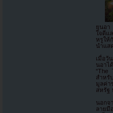
ยุนอา 
ใจดีแล
หรูให้
นำแสด
เมื่อว
นอาได
“The 
สำหรั
มูลค่
สหรัฐ
นอกจา
ลายมื