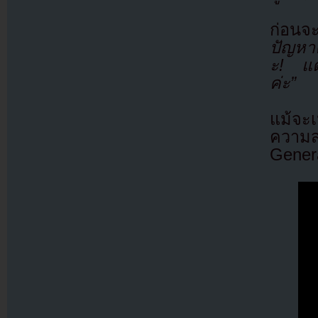
ก่อนจ
ปัญหาค
ะ! แต่
ค่ะ”
แม้จะ
ความส
Genera