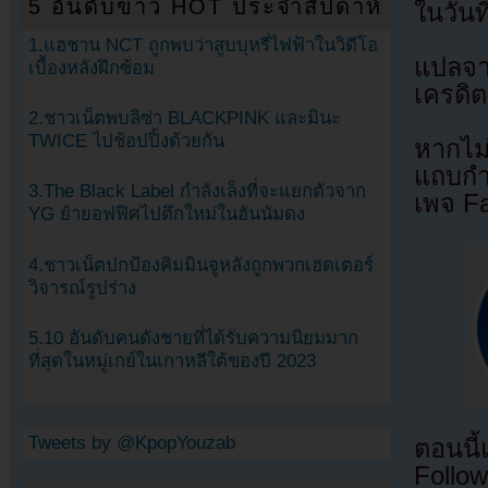
5 อันดับข่าว HOT ประจำสัปดาห์
ในวันท
1.แฮชาน NCT ถูกพบว่าสูบบุหรี่ไฟฟ้าในวิดีโอ
แปลจ
เบื้องหลังฝึกซ้อม
เครดิต
2.ชาวเน็ตพบลิซ่า BLACKPINK และมินะ
TWICE ไปช้อปปิ้งด้วยกัน
หากไม
แถบกำล
3.The Black Label กำลังเล็งที่จะแยกตัวจาก
เพจ F
YG ย้ายอฟฟิศไปตึกใหม่ในฮันนัมดง
4.ชาวเน็ตปกป้องคิมมินจูหลังถูกพวกเฮดเตอร์
วิจารณ์รูปร่าง
5.10 อันดับคนดังชายที่ได้รับความนิยมมาก
ที่สุดในหมู่เกย์ในเกาหลีใต้ของปี 2023
Tweets by @KpopYouzab
ตอนนี
Follow