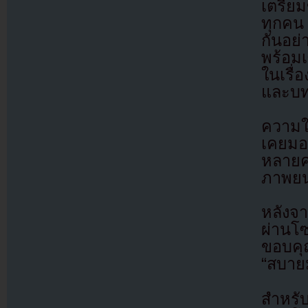
เตรียม
ทุกคน 
กันอย่
พร้อมเ
ในเรื่
และบท
ความใจ
เคยมอ
หลายค
ภาพยนต
หลังจ
ผ่านโ
ขอบคุณ
“สบายม
สำหรั