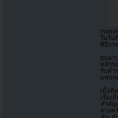
YoonA
ในวันที
พิธีกร
ยุนอาป
หลักขอ
รับคำ
แฟนๆตั
เมื่อคิ
เริ่มเ
สำคัญอ
ทางครั
ฉัน ฉั