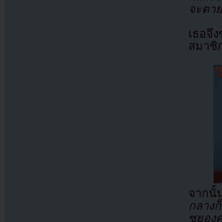
จะตายถ
เธอจึง
สมาชิ
จากนั
กลางก็
ซูยองค