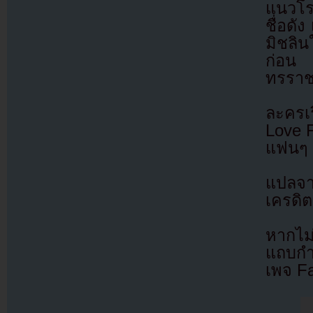
แนวโร
ชื่อดั
มิชลิน
ก่อน 
ทรราช
ละครเร
Love 
แฟนๆ 
แปลจ
เครดิต
หากไม
แถบกำล
เพจ F