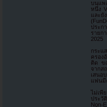
บนแพล
หนึ่ง
และยั
(FunD
ประกาศ
รายการ
2025
กระแส
ครองอ
ติด ขณ
จากสถา
เสนอบท
แฟนมีตต
ไม่เพ
ประวัต
Non-E