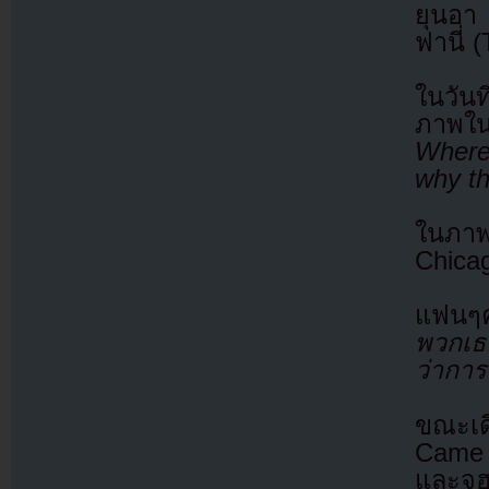
ยุนอา
ฟานี่ 
ในวันท
ภาพใ
Where
why th
ในภาพ
Chicag
แฟนๆค
พวกเธ
ว่ากา
ขณะเด
Came 
และจู