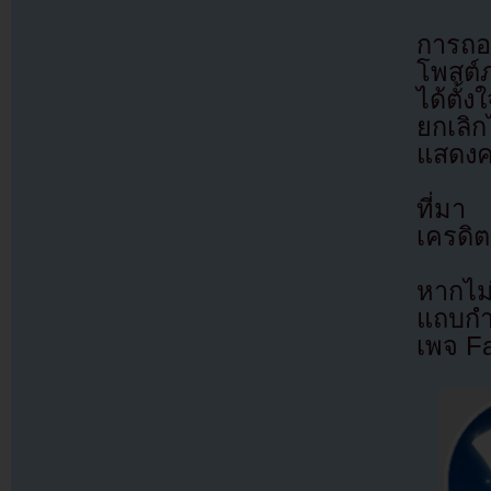
การถอน
โพสต์
ได้ตั้
ยกเลิก
แสดงค
ที่ม
เครดิต
หากไม
แถบกำล
เพจ F