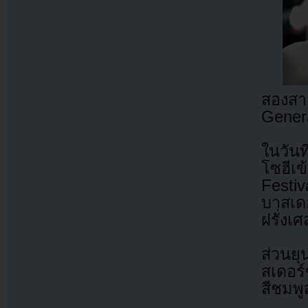
สองสา
Genera
ในวัน
โซฮีเข
Festiv
บาสเด
ฝรั่งเ
ส่วนย
สเดอร
สีชมพ