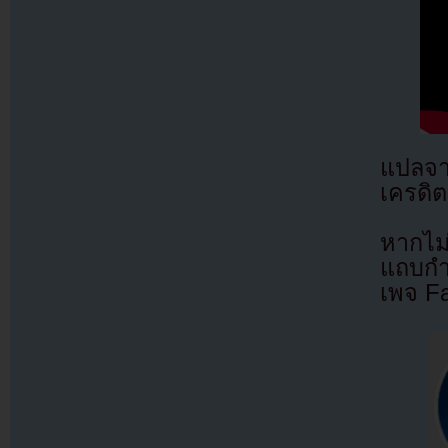
แปลจ
เครดิต
หากไม
แถบกำล
เพจ F