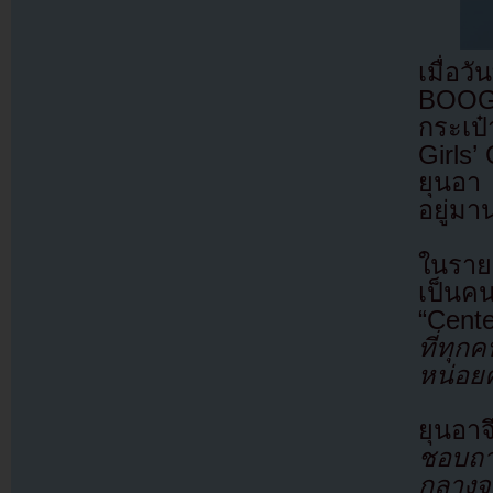
เมื่อ
BOOGL
กระเป๋
Girls’
ยุนอา 
อยู่มา
ในรายก
เป็นคน
“Cent
ที่ทุก
หน่อยค
ยุนอา
ชอบถาม
กลางจะ