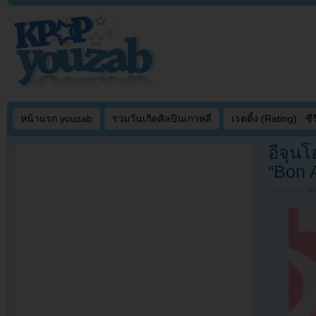
หน้าแรก youzab
รวมวันเกิดศิลปินเกาหลี
เรตติ้ง (Rating) : ซีรี
อีจุน
“Bon A
Filed under
N