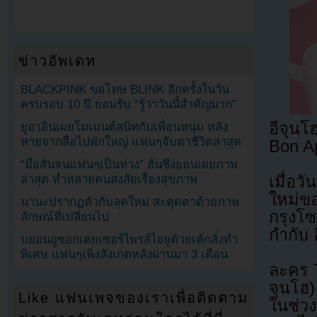
ข่าวอัพเดท
BLACKPINK ขอโทษ BLINK อีกครั้งในวัน
ครบรอบ 10 ปี ยอมรับ “รู้ว่าวันนี้สำคัญมาก”
อีจุนโ
ยูอาอินเผยโมเมนต์สนิทกับเพื่อนหนุ่ม หลัง
หายจากสื่อไปพักใหญ่ แฟนๆจับตาชีวิตล่าสุด
Bon Ap
“มือสั่นจนแฟนๆเป็นห่วง” ฮันซึงยอนเผยภาพ
ล่าสุด ทำหลายคนสงสัยเรื่องสุขภาพ
เมื่อว
ใหม่ขอ
นานะปรากฏตัวกับลุคใหม่ สะดุดตาด้วยภาพ
กรุงโซ
ลักษณ์ที่เปลี่ยนไป
กำกับ 
บยอนอูซอกเคยเซอร์ไพรส์ไอยูด้วยเค้กสั่งทำ
พิเศษ แฟนๆเพิ่งสังเกตหลังผ่านมา 3 เดือน
ละคร T
จุนโฮ)
Like แฟนเพจของเราเพื่อติดตาม
ในช่วง