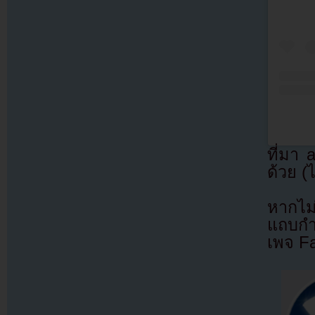
ที่มา
ด้วย (
หากไม
แถบกำล
เพจ F