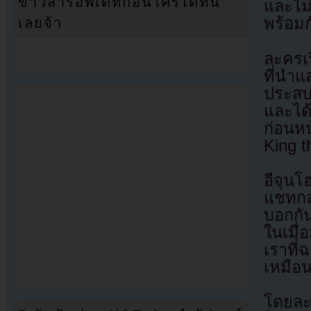
ข่าวสารอัพเดทก่อนใครได้ที่นี่
และไม
พร้อมกั
เลยจ้า
ละครเร
ที่นำ
ประสบ
และได
ก่อนห
King t
อีจุนโ
แชทกล
บอกกั
ในเมื
เราที่
เหมือน
โดยละ