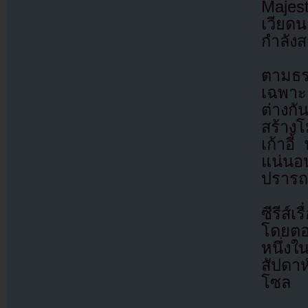
Majest
เวียด
กำลัง
ตามธร
เฉพาะล
ต่างกั
สร้างโ
เก้าอี
แน่นอ
ปรารถ
ซีรีส์เ
โดยตอ
หนึ่ง
สัปดาห
โซล