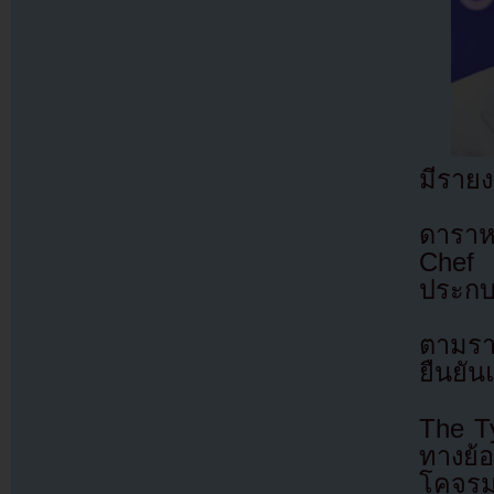
มีรายง
ดาราห
Chef 
ประกบค
ตามร
ยืนยัน
The Ty
ทางย้
โคจรม