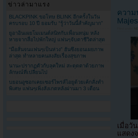
ข่าวล่ามาแรง
ความป
BLACKPINK ขอโทษ BLINK อีกครั้งในวัน
Majes
ครบรอบ 10 ปี ยอมรับ “รู้ว่าวันนี้สำคัญมาก”
Filed under
N
ยูอาอินเผยโมเมนต์สนิทกับเพื่อนหนุ่ม หลัง
หายจากสื่อไปพักใหญ่ แฟนๆจับตาชีวิตล่าสุด
“มือสั่นจนแฟนๆเป็นห่วง” ฮันซึงยอนเผยภาพ
ล่าสุด ทำหลายคนสงสัยเรื่องสุขภาพ
นานะปรากฏตัวกับลุคใหม่ สะดุดตาด้วยภาพ
ลักษณ์ที่เปลี่ยนไป
บยอนอูซอกเคยเซอร์ไพรส์ไอยูด้วยเค้กสั่งทำ
พิเศษ แฟนๆเพิ่งสังเกตหลังผ่านมา 3 เดือน
เมื่อว
แสดงจา