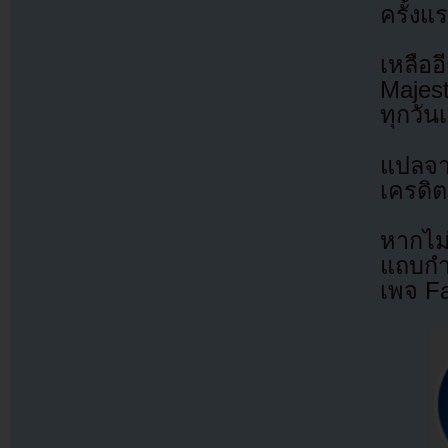
ครั้งแ
เหลือ
Majest
ทุกวัน
แปลจ
เครดิต
หากไม
แถบกำล
เพจ F