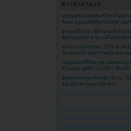
ข่าวล่ามาแรง
บยอนอูซอกเคยเซอร์ไพรส์ไอยูด้วย
พิเศษ แฟนๆเพิ่งสังเกตหลังผ่านมา
ฮายองเปิดประวัติครอบครัวไม่ธ
สืบสายแพทย์ 4 รุ่น แต่ไม่เคยคิ
ดราม่างานครบรอบ 10 ปี BLAC
วิจารณ์หนัก หลังจำกัดผู้ร่วมงาน
ไอยูอัปเดตชีวิตล่าสุด แต่เพลงป
ทำแฟนๆ พูดถึง “จางกีฮา” อีกครั้ง
อีซูฮยอนเผยลดน้ำหนัก 30 กก. ใน 
ต้องสู้กับความอยากอาหาร