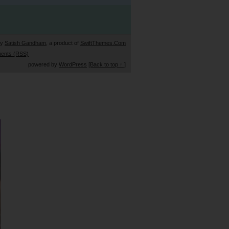
by
Satish Gandham
, a product of
SwiftThemes.Com
ents (RSS)
powered by
WordPress
[Back to top ↑ ]