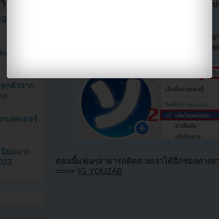
ำสัปดาห์
แปลจาก allkpop โดย
Youzab
หากนำออกไปกร
Hotlink ไฟล์ภาพ)
ฟ้าในวิดีโอ
หากไม่ต้องการพลาดข่าวสารอย่างรวดเร็วจาก
ลืมติ๊ก
เลือกเห็นโพสต์ก่อนของเพจ Facebo
ละมินะ
ะแยกตัวจาก
ดง
วกเฮดเตอร์
ามนิยมมาก
ตอนนี้แฟนๆสามารถติดตามเราได้อีกช่องทางสา
2023
==>>
IG YOUZAB