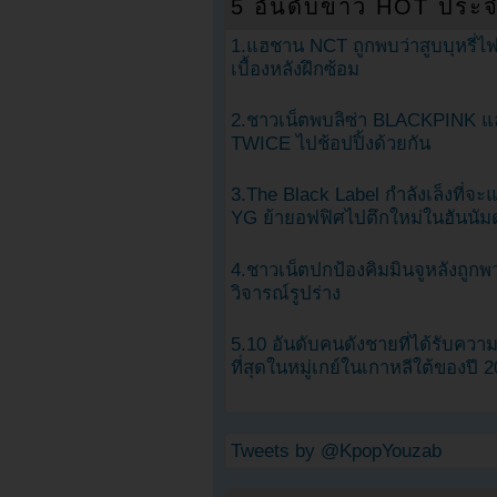
5 อันดับข่าว HOT ประจ
1.แฮชาน NCT ถูกพบว่าสูบบุหรี่ไฟ
เบื้องหลังฝึกซ้อม
2.ชาวเน็ตพบลิซ่า BLACKPINK แ
TWICE ไปช้อปปิ้งด้วยกัน
3.The Black Label กำลังเล็งที่จ
YG ย้ายอฟฟิศไปตึกใหม่ในฮันนัม
4.ชาวเน็ตปกป้องคิมมินจูหลังถูกพ
วิจารณ์รูปร่าง
5.10 อันดับคนดังชายที่ได้รับคว
ที่สุดในหมู่เกย์ในเกาหลีใต้ของปี 
Tweets by @KpopYouzab