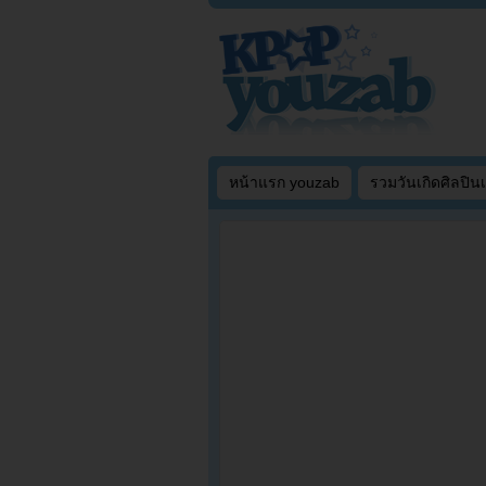
หน้าแรก youzab
รวมวันเกิดศิลปิน