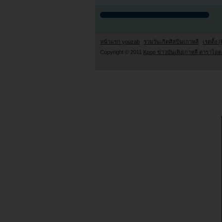
หน้าแรก youzab
รวมวันเกิดศิลปินเกาหลี
เรตติ้ง (
Copyright © 2011
Kpop ข่าวบันเทิงเกาหลี ดาราไอดอ