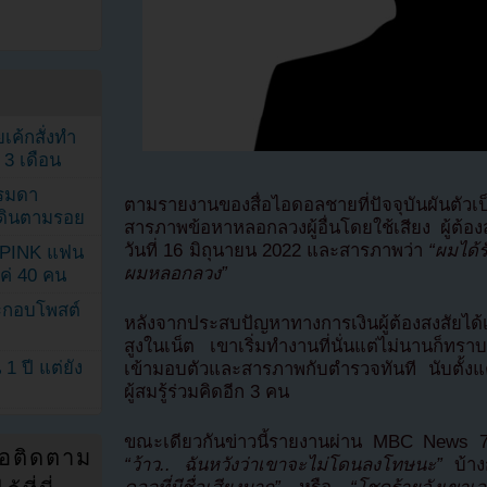
เค้กสั่งทำ
 3 เดือน
รรมดา
ตามรายงานของสื่อไอดอลชายที่ปัจจุบันผันตัวเ
ดเดินตามรอย
สารภาพข้อหาหลอกลวงผู้อื่นโดยใช้เสียง ผู้ต้อ
วันที่ 16 มิถุนายน 2022 และสารภาพว่า
“ผมได้ร
KPINK แฟน
ผมหลอกลวง”
แค่ 40 คน
ระกอบโพสต์
หลังจากประสบปัญหาทางการเงินผู้ต้องสงสัยได้เ
สูงในเน็ต เขาเริ่มทำงานที่นั่นแต่ไม่นานก็ทร
1 ปี แต่ยัง
เข้ามอบตัวและสารภาพกับตำรวจทันที นับตั้งแต
ผู้สมรู้ร่วมคิดอีก 3 คน
ขณะเดียวกันข่าวนี้รายงานผ่าน MBC News 7
่อติดตาม
“ว้าว.. ฉันหวังว่าเขาจะไม่โดนลงโทษนะ”
บ้าง