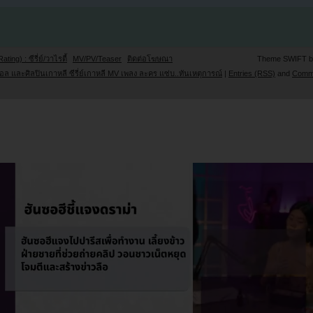
Rating) : ซีรี่ย์/วาไรตี้
MV/PV/Teaser
ติดต่อโฆษณา
Theme SWIFT 
ล และศิลปินเกาหลี ซีรี่ย์เกาหลี MV เพลง ละคร แซ่บ..ทันเหตุการณ์
|
Entries (RSS)
and
Comm