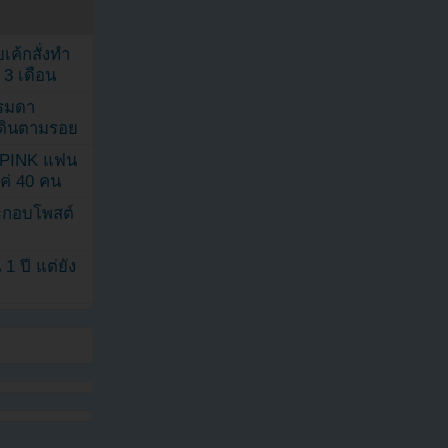
เค้กสั่งทำ
 3 เดือน
รรมดา
ดเดินตามรอย
KPINK แฟน
แค่ 40 คน
ระกอบโพสต์
1 ปี แต่ยัง