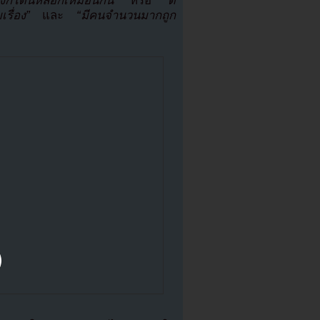
งก็โดนหลอกเหมือนกัน”
หรือ
“ดี
รื่อง”
และ
“มีคนจำนวนมากถูก