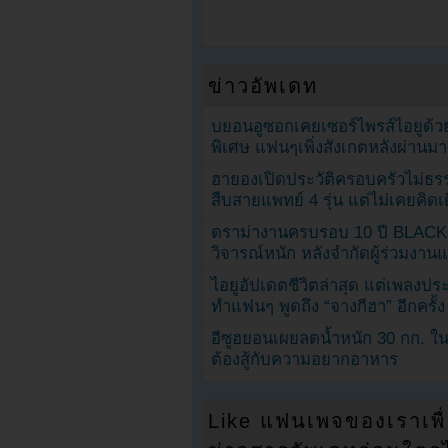
ข่าวอัพเดท
บยอนอูซอกเคยเซอร์ไพรส์ไอยูด้วย
พิเศษ แฟนๆเพิ่งสังเกตหลังผ่านมา
ฮายองเปิดประวัติครอบครัวไม่ธ
สืบสายแพทย์ 4 รุ่น แต่ไม่เคยคิ
ดราม่างานครบรอบ 10 ปี BLAC
วิจารณ์หนัก หลังจำกัดผู้ร่วมงาน
ไอยูอัปเดตชีวิตล่าสุด แต่เพลงป
ทำแฟนๆ พูดถึง “จางกีฮา” อีกครั้ง
อีซูฮยอนเผยลดน้ำหนัก 30 กก. ใน 
ต้องสู้กับความอยากอาหาร
Like แฟนเพจของเราเพื