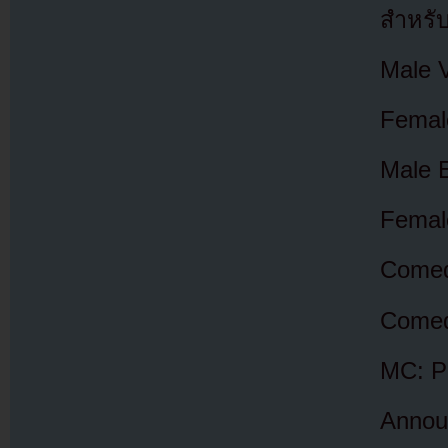
สำหรับ
Male V
Femal
Male 
Femal
Comed
Comed
MC: P
Announ