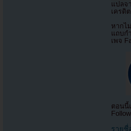
แปลจ
เครดิต
หากไม
แถบกำล
เพจ F
ตอนนี
Follow
รายชื