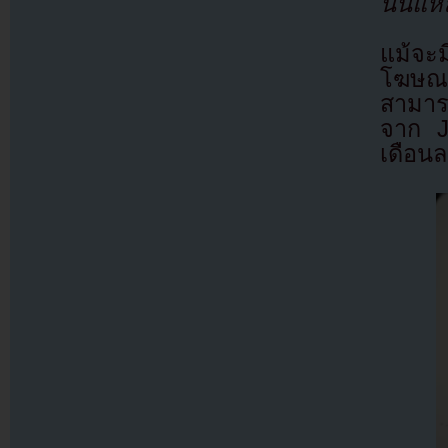
นั้นแห
แม้จะม
โฆษณา
สามารถ
จาก J
เดือนละ