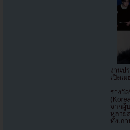
งานปร
เปิดเผ
รางวัล
(Kore
จากผู
หลายสา
ทั้งเก