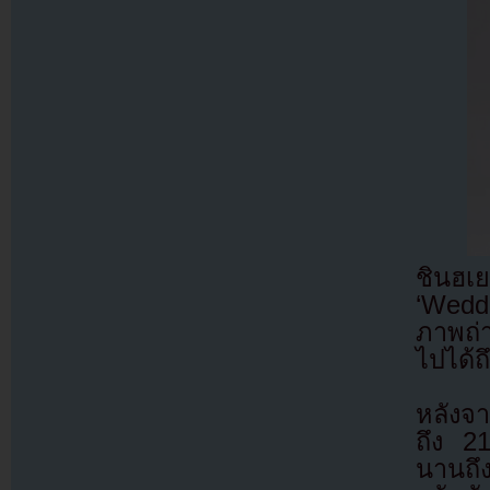
ชินฮเย
‘Weddi
ภาพถ่า
ไปได้ถ
หลังจา
ถึง 21
นานถึ