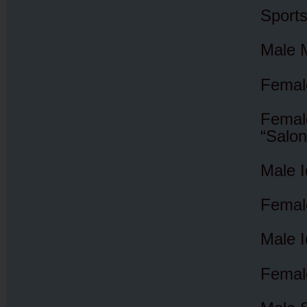
Sports
Male M
Female
Fema
“Salon
Male I
Female
Male I
Femal