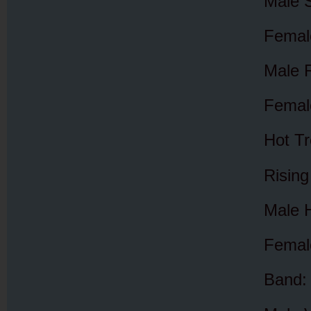
Male S
Female
Male 
Female
Hot T
Risin
Male 
Female
Band: