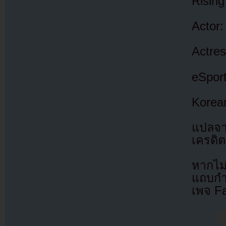
Rising
Actor
Actres
eSpor
Korea
แปลจ
เครดิต
หากไม
แถบกำล
เพจ F