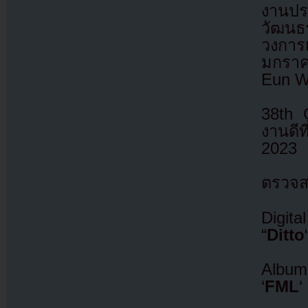
งานประ
วัฒนธ
วงการเ
มกราค
Eun 
38th 
งานดี
2023
ตรวจสอ
Digit
“
Ditto
Album
‘
FML
‘