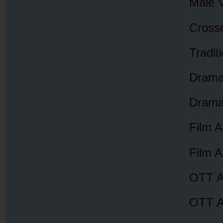
Male V
Crosso
Tradit
Drama
Drama
Film A
Film 
OTT A
OTT A