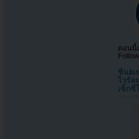
ตอนนี
Follow
ชินฮเ
ไวรัลห
เซ็กซี
Filed under
N