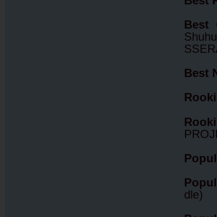
Best 
Best
Shuhu
SSER
Best 
Rooki
Rook
PROJ
Popul
Popul
dle)