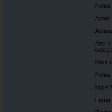
Female
Actor
Actre
And th
catego
Male 
Female
Male S
Female