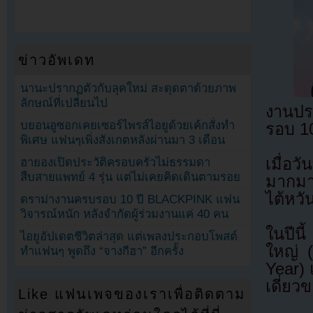
ข่าวอัพเดท
นานะปรากฏตัวกับลุคใหม่ สะดุดตาด้วยภาพ
ลักษณ์ที่เปลี่ยนไป
งานปร
บยอนอูซอกเคยเซอร์ไพรส์ไอยูด้วยเค้กสั่งทำ
รอบ 10
พิเศษ แฟนๆเพิ่งสังเกตหลังผ่านมา 3 เดือน
เมื่อ
ฮายองเปิดประวัติครอบครัวไม่ธรรมดา
สืบสายแพทย์ 4 รุ่น แต่ไม่เคยคิดเดินตามรอย
มากมา
ไต้หวั
ดราม่างานครบรอบ 10 ปี BLACKPINK แฟน
วิจารณ์หนัก หลังจำกัดผู้ร่วมงานแค่ 40 คน
ในปีนี
ไอยูอัปเดตชีวิตล่าสุด แต่เพลงประกอบโพสต์
ใหญ่ (
ทำแฟนๆ พูดถึง “จางกีฮา” อีกครั้ง
Year) 
เดี่ยว
Like แฟนเพจของเราเพื่อติดตาม