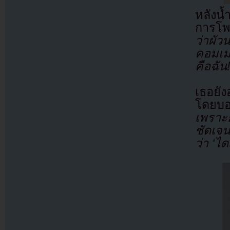
หลังน
การโพ
ว่าผัว
คอมเม
คือฉัน
เธอยั
โดยบ
เพราะย
ชัดเจน
ว่า ‘ไ