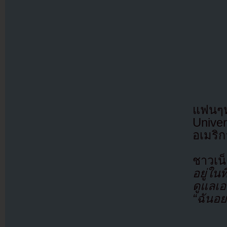
แฟนๆห
Unive
อเมริก
ชาวเน
อยู่ใน
ดูแลเ
“ฉันอย