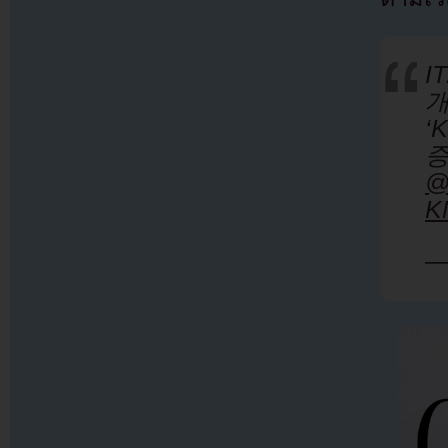
I
개
‘
증
@
K
—