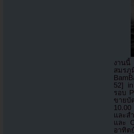
งานนี
สมรภู
BamB
52] i
รอบ Pr
ขายบัต
10.00
และสำ
และ C
อาทิต