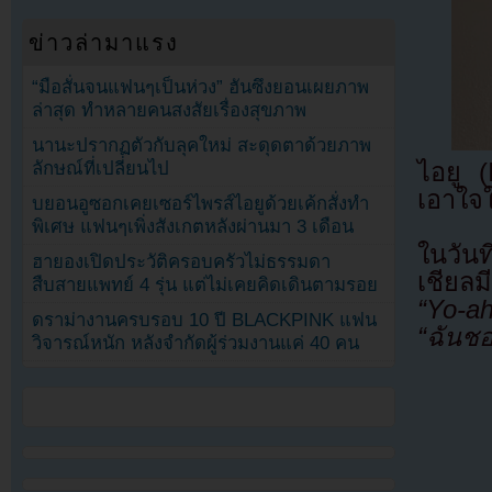
ข่าวล่ามาแรง
“มือสั่นจนแฟนๆเป็นห่วง” ฮันซึงยอนเผยภาพ
ล่าสุด ทำหลายคนสงสัยเรื่องสุขภาพ
นานะปรากฏตัวกับลุคใหม่ สะดุดตาด้วยภาพ
ไอยู 
ลักษณ์ที่เปลี่ยนไป
เอาใจใ
บยอนอูซอกเคยเซอร์ไพรส์ไอยูด้วยเค้กสั่งทำ
พิเศษ แฟนๆเพิ่งสังเกตหลังผ่านมา 3 เดือน
ในวัน
ฮายองเปิดประวัติครอบครัวไม่ธรรมดา
เชียลม
สืบสายแพทย์ 4 รุ่น แต่ไม่เคยคิดเดินตามรอย
“Yo-ah
ดราม่างานครบรอบ 10 ปี BLACKPINK แฟน
“ฉันชอ
วิจารณ์หนัก หลังจำกัดผู้ร่วมงานแค่ 40 คน