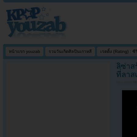
หน้าแรก youzab
รวมวันเกิดศิลปินเกาหลี
เรตติ้ง (Rating) : ซีรี
ลิซ่าส
ที่ลา
Filed under
N