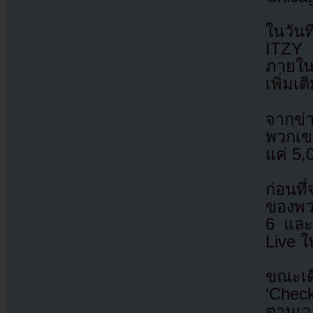
ในวัน
ITZY 
ภายในไ
เพิ่มเ
จากข่า
พวกเขา
แค่ 5,0
ก่อนที
ของพวก
6 และ
Live ใ
ขณะเด
‘Chec
ตามเวล