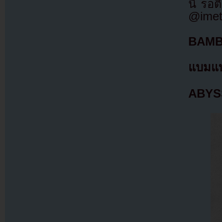
นี้ รอ
@imet
BAMB
แบมแ
ABYS