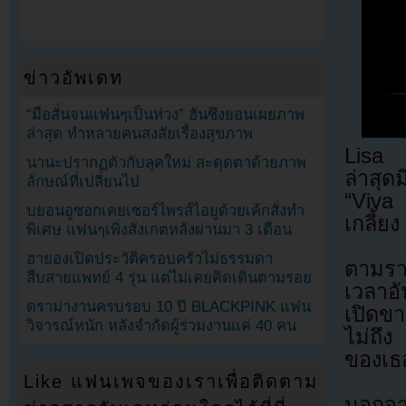
ข่าวอัพเดท
“มือสั่นจนแฟนๆเป็นห่วง” ฮันซึงยอนเผยภาพ
ล่าสุด ทำหลายคนสงสัยเรื่องสุขภาพ
Lisa ย
นานะปรากฏตัวกับลุคใหม่ สะดุดตาด้วยภาพ
ล่าสุ
ลักษณ์ที่เปลี่ยนไป
“Viva
บยอนอูซอกเคยเซอร์ไพรส์ไอยูด้วยเค้กสั่งทำ
เกลี้ย
พิเศษ แฟนๆเพิ่งสังเกตหลังผ่านมา 3 เดือน
ฮายองเปิดประวัติครอบครัวไม่ธรรมดา
ตามรา
สืบสายแพทย์ 4 รุ่น แต่ไม่เคยคิดเดินตามรอย
เวลาอ
ดราม่างานครบรอบ 10 ปี BLACKPINK แฟน
เปิดข
วิจารณ์หนัก หลังจำกัดผู้ร่วมงานแค่ 40 คน
ไม่ถึ
ของเธ
Like แฟนเพจของเราเพื่อติดตาม
นอกจาก