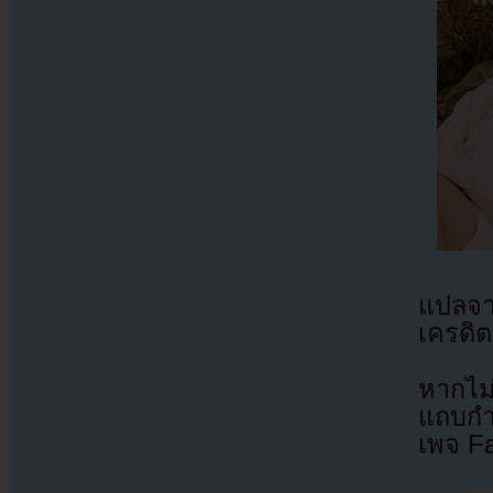
แปลจ
เครดิต
หากไม
แถบกำล
เพจ F