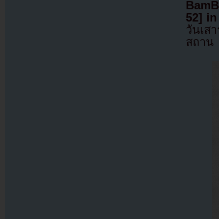
BamB
52] i
วันเส
สถาน