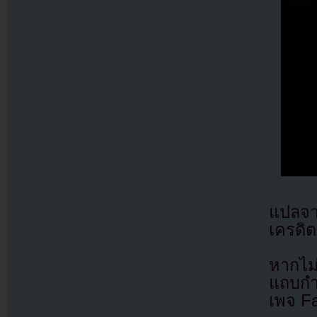
แปลจ
เครดิต
หากไม
แถบกำล
เพจ F