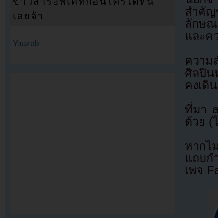
ข่าวสารอัพเดทก่อนใครได้ที่นี่
สำคัญข
เลยจ้า
ลักษณะ
และคว
Youzab
ความส
ศิลปิน
คงเดิน
ที่มา
ด้วย (
หากไม
แถบกำล
เพจ F