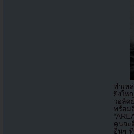
ทำเหล่
ยิ่งให
วอล์คย
พร้อม
“AREA 
คนจะต
อื่นๆ 