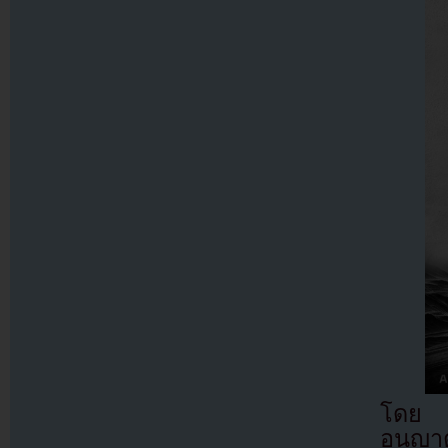
โด
อนุญาต