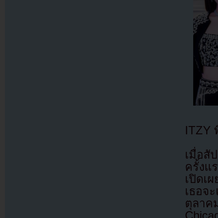
ITZY พ
เมื่อส
ครั้ง
เปิดเผ
เธอจะแ
ตุลาค
Chica