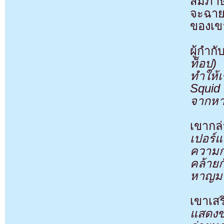
สัมภาษ
จะฉาย
ของเข
ผู้กำก
ท็อป) 
ทำให้เ
Squid
จากห
เขากล่
เปอร์แ
ความก
คล้าย
หาญมาก
เขาเ
แสดงข