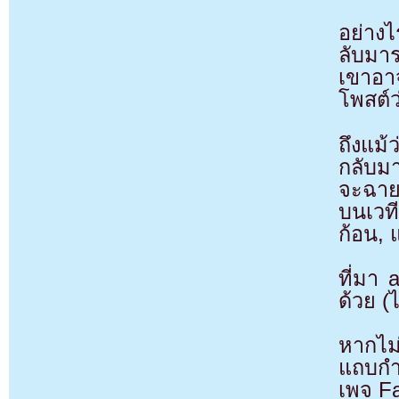
อย่างไ
ลับมา
เขาอาจ
โพสต์
ถึงแม
กลับมา
จะฉาย
บนเวท
ก้อน,
ที่มา
ด้วย (
หากไม
แถบกำล
เพจ F