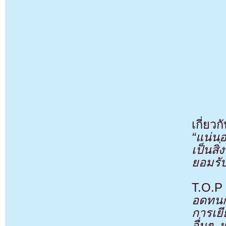
เกี่ย
“แน่น
เป็นส
ยอมรับ
T.O.P
อดทนก
การเย
อื่นๆ 