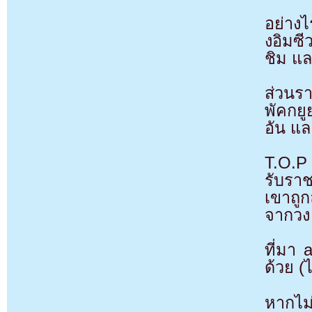
อย่างไ
งอิมซี
ชิม แล
ส่วนร
พัคกยู
อัน แล
T.O.P 
รับรา
เขาถู
จากวง
ที่มา
ด้วย (
หากไม