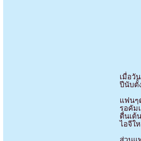
เมื่อ
ปีนับตั
แฟนๆต่
รอคัมแ
ตื่นเต
ไอจีให
ส่วนแ