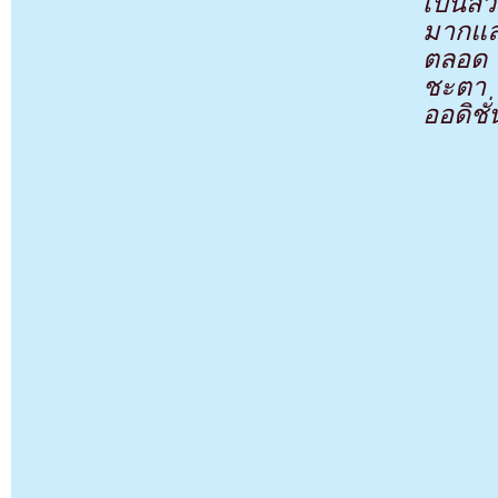
เป็นส่
มากและ
ตลอด แ
ชะตา ม
ออดิชั