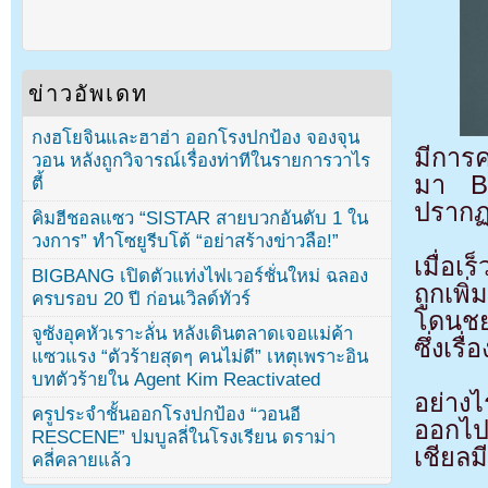
ข่าวอัพเดท
กงฮโยจินและฮาฮ่า ออกโรงปกป้อง จองจุน
มีการ
วอน หลังถูกวิจารณ์เรื่องท่าทีในรายการวาไร
มา BI
ตี้
ปรากฏ
คิมฮีชอลแซว “SISTAR สายบวกอันดับ 1 ใน
วงการ” ทำโซยูรีบโต้ “อย่าสร้างข่าวลือ!”
เมื่อเ
BIGBANG เปิดตัวแท่งไฟเวอร์ชั่นใหม่ ฉลอง
ถูกเพ
ครบรอบ 20 ปี ก่อนเวิลด์ทัวร์
โดนชย
จูซังอุคหัวเราะลั่น หลังเดินตลาดเจอแม่ค้า
ซึ่งเร
แซวแรง “ตัวร้ายสุดๆ คนไม่ดี” เหตุเพราะอิน
บทตัวร้ายใน Agent Kim Reactivated
อย่าง
ครูประจำชั้นออกโรงปกป้อง “วอนอี
ออกไป
RESCENE” ปมบูลลี่ในโรงเรียน ดราม่า
เชียลม
คลี่คลายแล้ว