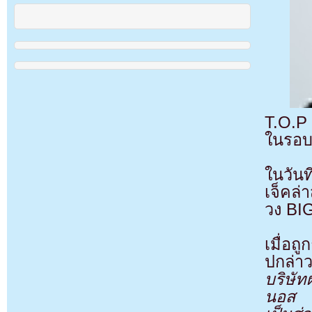
T.O.P
ในรอบ 
ในวันท
เจ็คล
วง BI
เมื่อถ
ปกล่า
บริษั
นอส น