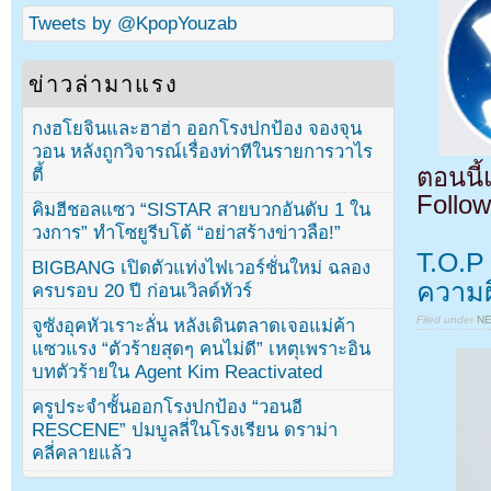
Tweets by @KpopYouzab
ข่าวล่ามาแรง
กงฮโยจินและฮาฮ่า ออกโรงปกป้อง จองจุน
วอน หลังถูกวิจารณ์เรื่องท่าทีในรายการวาไร
ตอนนี
ตี้
Follow
คิมฮีชอลแซว “SISTAR สายบวกอันดับ 1 ใน
วงการ” ทำโซยูรีบโต้ “อย่าสร้างข่าวลือ!”
T.O.P 
BIGBANG เปิดตัวแท่งไฟเวอร์ชั่นใหม่ ฉลอง
ความผ
ครบรอบ 20 ปี ก่อนเวิลด์ทัวร์
Filed under
N
จูซังอุคหัวเราะลั่น หลังเดินตลาดเจอแม่ค้า
แซวแรง “ตัวร้ายสุดๆ คนไม่ดี” เหตุเพราะอิน
บทตัวร้ายใน Agent Kim Reactivated
ครูประจำชั้นออกโรงปกป้อง “วอนอี
RESCENE” ปมบูลลี่ในโรงเรียน ดราม่า
คลี่คลายแล้ว