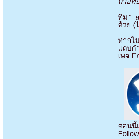
ถ่ายท
ที่มา
ด้วย (
หากไม
แถบกำล
เพจ F
ตอนนี
Follow