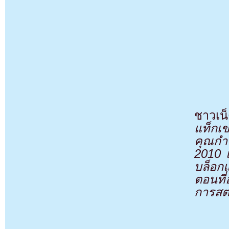
ชาวเน็
แท็กเ
คุณกำล
2010 แ
บล็อกแ
ตอนที่
การสต