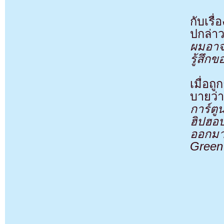
กับเรื
ปกล่า
ผมอาจ
รู้สึก
เมื่อถ
บายว่า
การ์ตู
ฮิปฮอป 
ออกมา
Green 