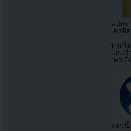
แปลจ
เครดิต
หากไม
แถบกำล
เพจ F
ตอนนี