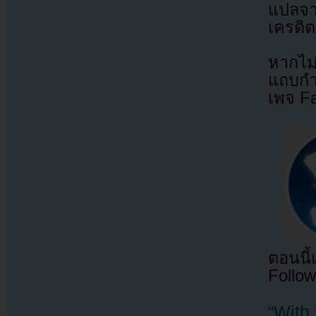
แปลจ
เครดิต
หากไม
แถบกำล
เพจ F
ตอนนี
Follow
“With