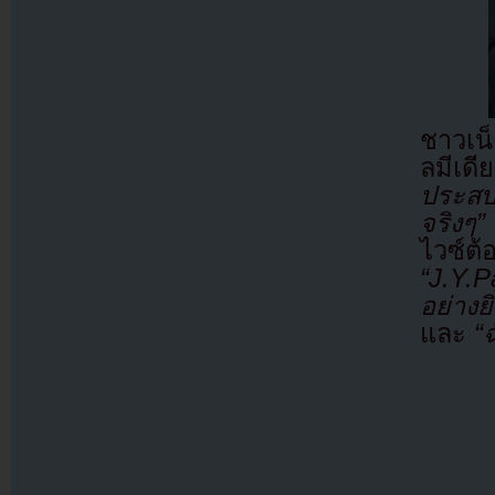
ชาวเน็
ลมีเด
ประสบ
จริงๆ”
ไวซ์ต้
“J.Y.
อย่างย
และ
“ฉ