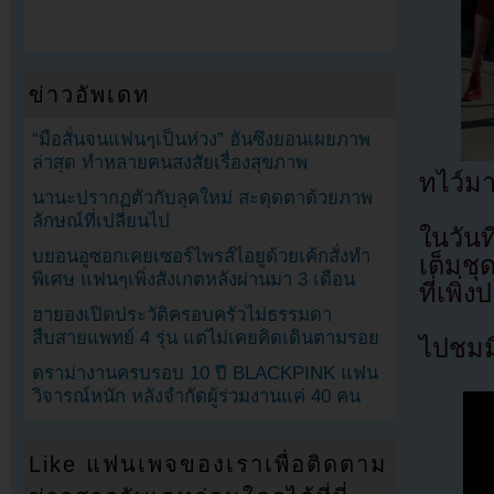
ข่าวอัพเดท
“มือสั่นจนแฟนๆเป็นห่วง” ฮันซึงยอนเผยภาพ
ล่าสุด ทำหลายคนสงสัยเรื่องสุขภาพ
ทไว์ม
นานะปรากฏตัวกับลุคใหม่ สะดุดตาด้วยภาพ
ลักษณ์ที่เปลี่ยนไป
ในวัน
บยอนอูซอกเคยเซอร์ไพรส์ไอยูด้วยเค้กสั่งทำ
เต็มชุ
พิเศษ แฟนๆเพิ่งสังเกตหลังผ่านมา 3 เดือน
ที่เพิ่
ฮายองเปิดประวัติครอบครัวไม่ธรรมดา
สืบสายแพทย์ 4 รุ่น แต่ไม่เคยคิดเดินตามรอย
ไปชมมิ
ดราม่างานครบรอบ 10 ปี BLACKPINK แฟน
วิจารณ์หนัก หลังจำกัดผู้ร่วมงานแค่ 40 คน
Like แฟนเพจของเราเพื่อติดตาม