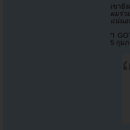
เขายัง
ผมร่
แน่นอ
“I GO
5 กุมภ