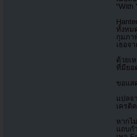
“With
Hante
ทั้งหม
กุมภา
เธอจา
ด้วยเห
ที่มีย
ขอแสด
แปลจ
เครดิต
หากไม
แถบกำล
เพจ F