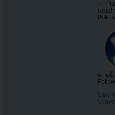
หากไม
แถบกำล
เพจ F
ตอนนี
Follow
มินะ 
บนพร
Filed under
U