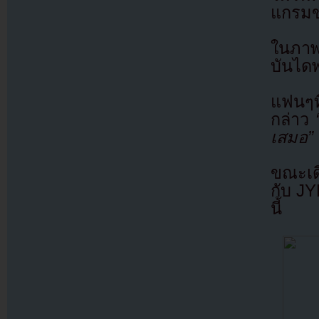
แกรมข
ในภาพ
บันได
แฟนๆท
กล่าว
เสมอ”
ขณะเด
กับ J
นี้