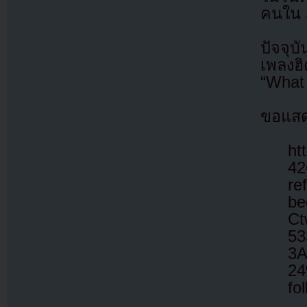
คนใน S
ปัจจุบ
เพลงฮ
“What 
ขอแสด
ht
42
re
be
Ct
53
3A
24
fo