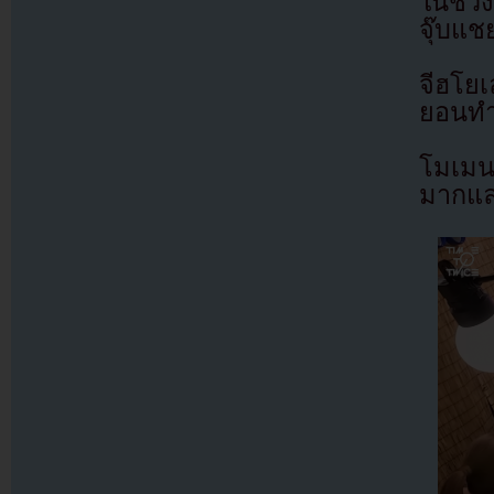
ในช่ว
จุ๊บแช
จีฮโยเ
ยอนทำ
โมเมน
มากแล