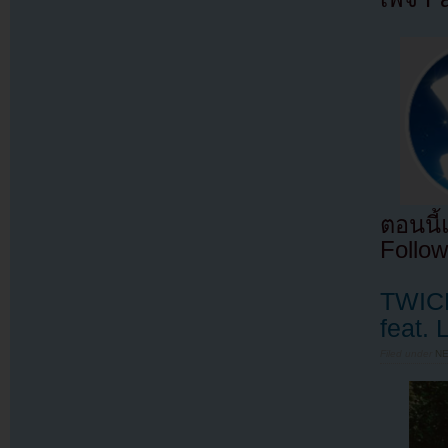
ตอนนี
Follow
TWICE
feat. 
Filed under
N