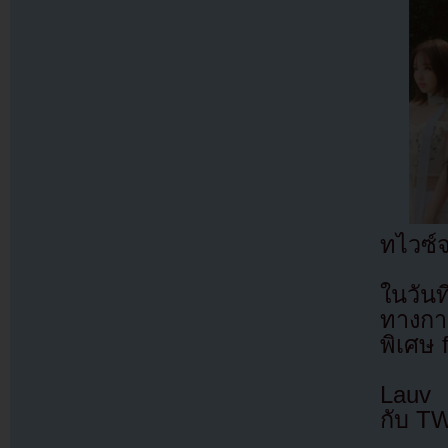
ทไวซ์
ในวัน
ทางการ
พิเศษ 
Lauv ย
กับ T