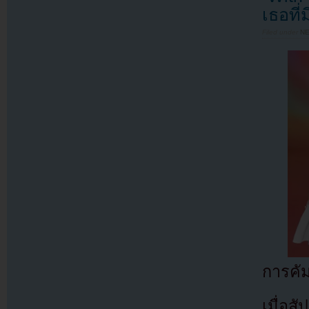
เธอที
Filed under
N
การคั
เมื่อส