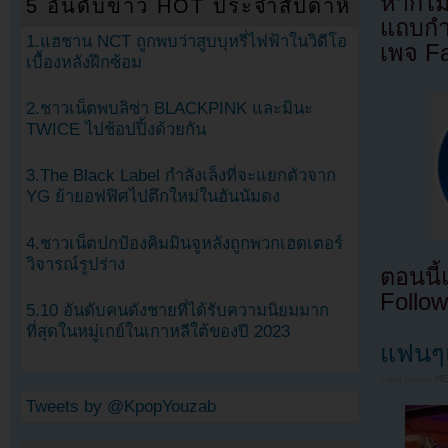
หากไม
5 อันดับข่าว HOT ประจำสัปดาห์
แถบกำล
1.แฮชาน NCT ถูกพบว่าสูบบุหรี่ไฟฟ้าในวิดีโอ
เพจ F
เบื้องหลังฝึกซ้อม
2.ชาวเน็ตพบลิซ่า BLACKPINK และมินะ
TWICE ไปช้อปปิ้งด้วยกัน
3.The Black Label กำลังเล็งที่จะแยกตัวจาก
YG ย้ายอฟฟิศไปตึกใหม่ในฮันนัมดง
4.ชาวเน็ตปกป้องคิมมินจูหลังถูกพวกเฮดเตอร์
วิจารณ์รูปร่าง
ตอนนี
Follow
5.10 อันดับคนดังชายที่ได้รับความนิยมมาก
ที่สุดในหมู่เกย์ในเกาหลีใต้ของปี 2023
แฟนๆแ
Filed under
N
Tweets by @KpopYouzab