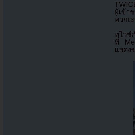
TWICE 
ผู้เข้
พวกเธอ
ทไวซ์ก
ที่ M
แสดงข