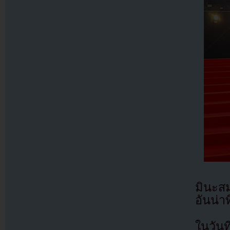
มินะส
อันน่
ในวัน