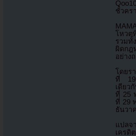
Qoo1
ชั่วคร
MAMA 
โหวตที
รวมทั
ผิดกฎ
อย่าง
โดยรา
ที่ 1
เดียวก
ที่ 25
ที่ 29
ธันวา
แปลจ
เครดิต