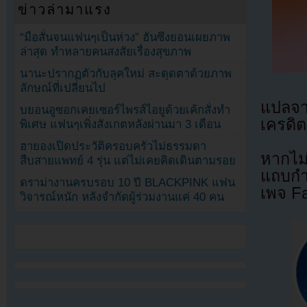
ข่าวล่ามาแรง
“มือสั่นจนแฟนๆเป็นห่วง” ฮันซึงยอนเผยภาพ
ล่าสุด ทำหลายคนสงสัยเรื่องสุขภาพ
นานะปรากฏตัวกับลุคใหม่ สะดุดตาด้วยภาพ
ลักษณ์ที่เปลี่ยนไป
แปลจ
บยอนอูซอกเคยเซอร์ไพรส์ไอยูด้วยเค้กสั่งทำ
เครดิต
พิเศษ แฟนๆเพิ่งสังเกตหลังผ่านมา 3 เดือน
ฮายองเปิดประวัติครอบครัวไม่ธรรมดา
หากไม
สืบสายแพทย์ 4 รุ่น แต่ไม่เคยคิดเดินตามรอย
แถบกำล
ดราม่างานครบรอบ 10 ปี BLACKPINK แฟน
เพจ F
วิจารณ์หนัก หลังจำกัดผู้ร่วมงานแค่ 40 คน