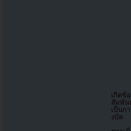
เกิดข้
สัมพัน
เป็นกา
งบัค