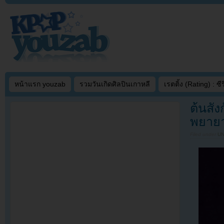
หน้าแรก youzab
รวมวันเกิดศิลปินเกาหลี
เรตติ้ง (Rating) : ซีรี
ต้นสัง
พยายา
Filed under
U