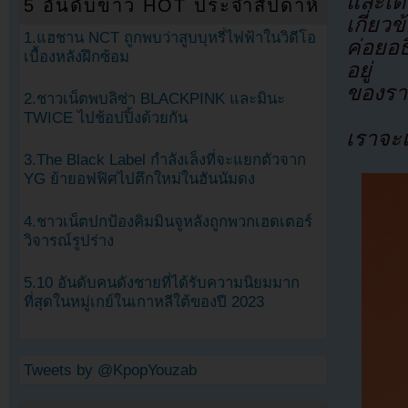
และเตร
5 อันดับข่าว HOT ประจำสัปดาห์
เกี่ยว
1.แฮชาน NCT ถูกพบว่าสูบบุหรี่ไฟฟ้าในวิดีโอ
ค่อยอธ
เบื้องหลังฝึกซ้อม
อยู่ 
ของราว
2.ชาวเน็ตพบลิซ่า BLACKPINK และมินะ
TWICE ไปช้อปปิ้งด้วยกัน
เราจะ
3.The Black Label กำลังเล็งที่จะแยกตัวจาก
YG ย้ายอฟฟิศไปตึกใหม่ในฮันนัมดง
4.ชาวเน็ตปกป้องคิมมินจูหลังถูกพวกเฮดเตอร์
วิจารณ์รูปร่าง
5.10 อันดับคนดังชายที่ได้รับความนิยมมาก
ที่สุดในหมู่เกย์ในเกาหลีใต้ของปี 2023
Tweets by @KpopYouzab