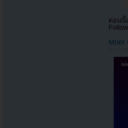
ตอนนี
Follow
Mnet 
Filed under
U