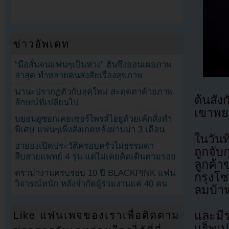
ข่าวอัพเดท
“มือสั่นจนแฟนๆเป็นห่วง” ฮันซึงยอนเผยภาพ
ล่าสุด ทำหลายคนสงสัยเรื่องสุขภาพ
นานะปรากฏตัวกับลุคใหม่ สะดุดตาด้วยภาพ
ต้นสัง
ลักษณ์ที่เปลี่ยนไป
เขาพยา
บยอนอูซอกเคยเซอร์ไพรส์ไอยูด้วยเค้กสั่งทำ
พิเศษ แฟนๆเพิ่งสังเกตหลังผ่านมา 3 เดือน
ในวันท
ฮายองเปิดประวัติครอบครัวไม่ธรรมดา
ถูกจับ
สืบสายแพทย์ 4 รุ่น แต่ไม่เคยคิดเดินตามรอย
ลูกค้
ดราม่างานครบรอบ 10 ปี BLACKPINK แฟน
กรุงโซ
วิจารณ์หนัก หลังจำกัดผู้ร่วมงานแค่ 40 คน
ลมบ้าห
และมี
Like แฟนเพจของเราเพื่อติดตาม
แร็พเป