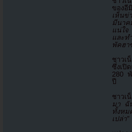
ชาวเน็
ของอีม
เห็นข่
มีนาค
แน่ใจ 
และทำ
พัคฮาซ
ชาวเน
ซึ่งเป
280 พั
ปี
ชาวเน
มา ฉัน
ทั้งหม
เปล่า”