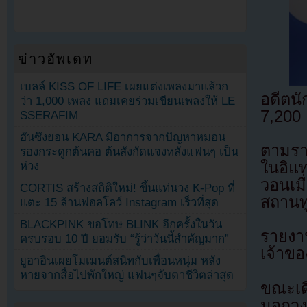
ข่าวอัพเดท
เบลล์ KISS OF LIFE เผยแต่งเพลงมาแล้วก
อดีตน
ว่า 1,000 เพลง แถมเคยร่วมเขียนเพลงให้ LE
7,200
SSERAFIM
ฮันซึงยอน KARA มีอาการจากปัญหาหมอน
ตามรา
รองกระดูกต้นคอ ต้นสังกัดแจงหลังแฟนๆ เป็น
ในอิแ
ห่วง
วอนเมื
CORTIS สร้างสถิติใหม่! ขึ้นแท่นวง K-Pop ที่
สถานท
แตะ 15 ล้านฟอลโลว์ Instagram เร็วที่สุด
BLACKPINK ขอโทษ BLINK อีกครั้งในวัน
รายงา
ครบรอบ 10 ปี ยอมรับ “รู้ว่าวันนี้สำคัญมาก”
เจ้าขอ
ยูอาอินเผยโมเมนต์สนิทกับเพื่อนหนุ่ม หลัง
หายจากสื่อไปพักใหญ่ แฟนๆจับตาชีวิตล่าสุด
ขณะเด
นอกวงก