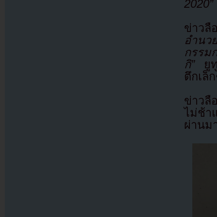
2020”
ข่าวลื
อำนวยก
กรรมกา
กิ”
ยูทู
ตึกเล็
ข่าวลื
ไม่ช้าแ
ผ่านม