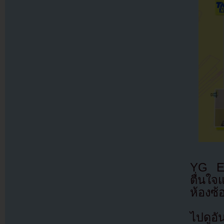
YG Ent
ตื่นใจ
ห้องซ
ไปดูอั