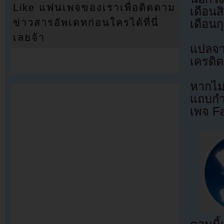
Like แฟนเพจของเราเพื่อติดตาม
เดือน
ข่าวสารอัพเดทก่อนใครได้ที่นี่
เดือนก
เลยจ้า
แปลจ
เครดิต
หากไม
แถบกำล
เพจ F