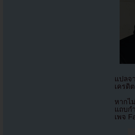
แปลจ
เครดิต
หากไม
แถบกำล
เพจ F