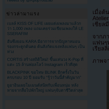
Tweets by @KpopYouzab
เมื่อต
ข่าวล่ามาแรง
Ateli
เชียลมี
เบลล์ KISS OF LIFE เผยแต่งเพลงมาแล้วก
ว่า 1,000 เพลง แถมเคยร่วมเขียนเพลงให้ LE
SSERAFIM
จากภา
ฮันซึงยอน KARA มีอาการจากปัญหาหมอน
แฟนๆพ
รองกระดูกต้นคอ ต้นสังกัดแจงหลังแฟนๆ เป็น
เรียลล
ห่วง
CORTIS สร้างสถิติใหม่! ขึ้นแท่นวง K-Pop ที่
ภาพจาก
แตะ 15 ล้านฟอลโลว์ Instagram เร็วที่สุด
BLACKPINK ขอโทษ BLINK อีกครั้งในวัน
ครบรอบ 10 ปี ยอมรับ “รู้ว่าวันนี้สำคัญมาก”
ยูอาอินเผยโมเมนต์สนิทกับเพื่อนหนุ่ม หลัง
หายจากสื่อไปพักใหญ่ แฟนๆจับตาชีวิตล่าสุด