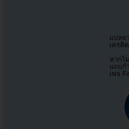
แปลจ
เครดิต
หากไม
แถบกำล
เพจ F