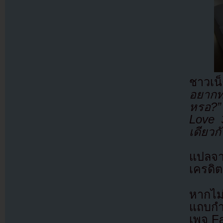
ชาวเน
อยากท
หรอ?”
Love 
เดียวก
แปลจ
เครดิต
หากไม
แถบกำล
เพจ F