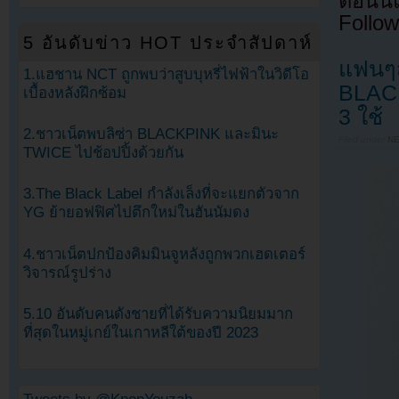
ตอนนี
Follow
5 อันดับข่าว HOT ประจำสัปดาห์
แฟนๆส
1.แฮชาน NCT ถูกพบว่าสูบบุหรี่ไฟฟ้าในวิดีโอ
BLACK
เบื้องหลังฝึกซ้อม
3 ใช้
2.ชาวเน็ตพบลิซ่า BLACKPINK และมินะ
Filed under
N
TWICE ไปช้อปปิ้งด้วยกัน
3.The Black Label กำลังเล็งที่จะแยกตัวจาก
YG ย้ายอฟฟิศไปตึกใหม่ในฮันนัมดง
4.ชาวเน็ตปกป้องคิมมินจูหลังถูกพวกเฮดเตอร์
วิจารณ์รูปร่าง
5.10 อันดับคนดังชายที่ได้รับความนิยมมาก
ที่สุดในหมู่เกย์ในเกาหลีใต้ของปี 2023