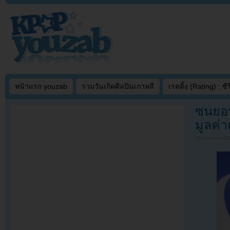
หน้าแรก youzab
รวมวันเกิดศิลปินเกาหลี
เรตติ้ง (Rating) : ซีรี
ซนยอน
มูลค่
Filed under
N