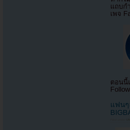
แถบกำล
เพจ F
ตอนนี
Follow
แฟนๆส
BIGBA
Filed under
U