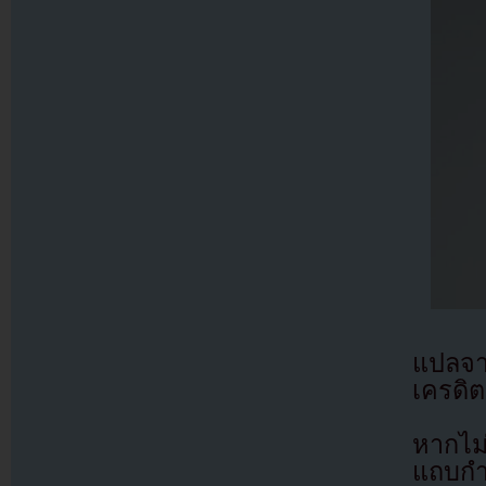
แปลจ
เครดิต
หากไม
แถบกำล