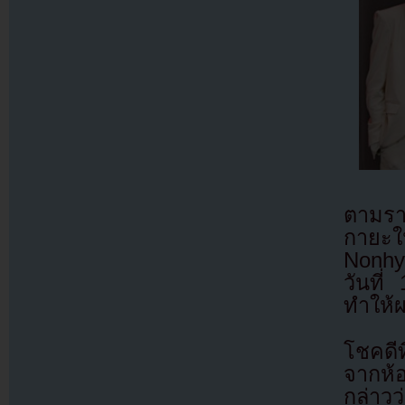
ตามราย
กายะใน
Nonhy
วันที
ทำให้ผ
โชคดีท
จากห้
กล่าว