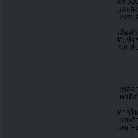
49,50
และสิ่
แบรนด
เมื่อ
ที่แท้
7-8 พั
แปลจ
เครดิต
หากไม
แถบกำล
เพจ F