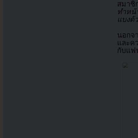
สมาชิ
ทำหน้า
แบงด้
นอกจา
และคว
กับแฟ