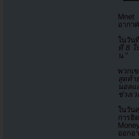
Mnet 
อากาศ
ในวันท
ที่ 8 
น.”
พวกเ
สุดท้
นอลแล
ช่วงเ
ในวันศ
การฮิ
Money 
ออกอา