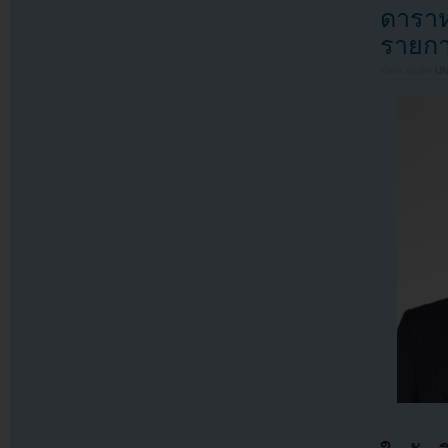
ดาราห
รายกา
Filed under
U