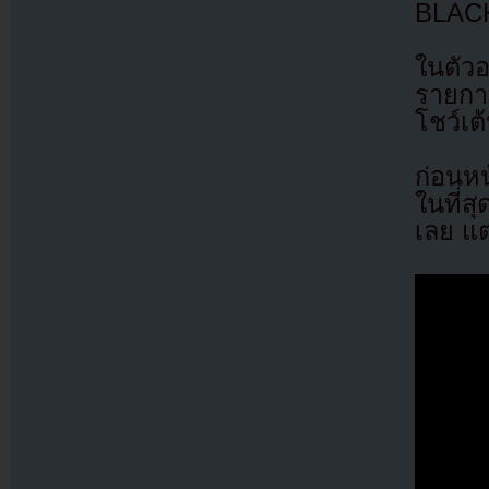
BLACK
ในตัว
รายกา
โชว์เต
ก่อนห
ในที่ส
เลย แต