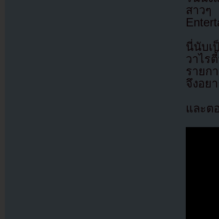
สาวๆ
Entert
นี่นั
วาไรต
รายการ
จึงอย
และตอ