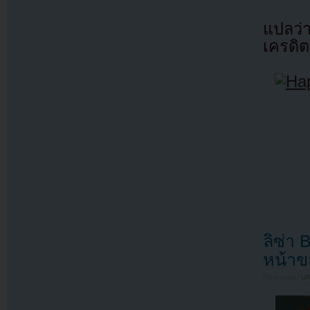
แปลว
เครดิต
ลิซ่า
หน้าข
Filed under
U