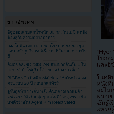
ข่าวอัพเดท
อีซูฮยอนเผยลดน้ำหนัก 30 กก. ใน 1 ปี แต่ยัง
ต้องสู้กับความอยากอาหาร
กงฮโยจินและฮาฮ่า ออกโรงปกป้อง จองจุน
วอน หลังถูกวิจารณ์เรื่องท่าทีในรายการวาไร
“Hyor
ตี้
โบกอมท
และอีซ
คิมฮีชอลแซว “SISTAR สายบวกอันดับ 1 ใน
วงการ” ทำโซยูรีบโต้ “อย่าสร้างข่าวลือ!”
ในคลิป
BIGBANG เปิดตัวแท่งไฟเวอร์ชั่นใหม่ ฉลอง
หนึ่งท
ครบรอบ 20 ปี ก่อนเวิลด์ทัวร์
จะไม่เ
จูซังอุคหัวเราะลั่น หลังเดินตลาดเจอแม่ค้า
พวกเข
แซวแรง “ตัวร้ายสุดๆ คนไม่ดี” เหตุเพราะอิน
ฉันรู้
บทตัวร้ายใน Agent Kim Reactivated
อยากรู