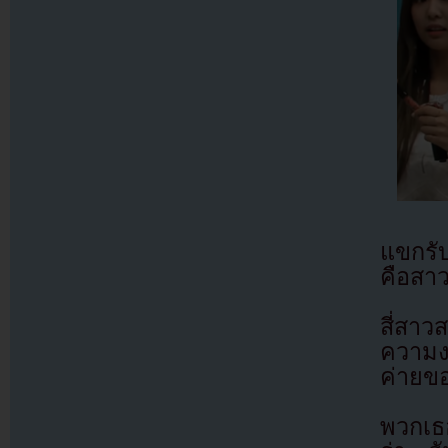
แขกรั
คือสา
สี่สา
ความงา
ค่ายข
พวกเธ