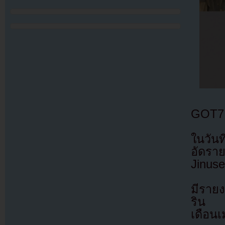
GOT7 
ในวันท
อัดรา
Jinus
มีราย
ริน เ
เดือน