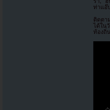
ร่า, ฮ
ท่าแอ๊
ติดตา
ได้ในว
ท้องถิ่