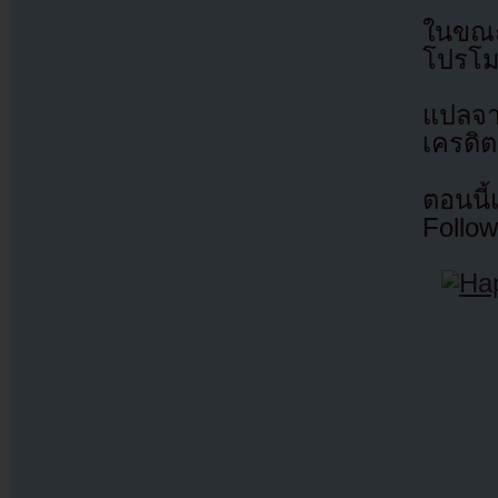
ในขณะเ
โปรโมท
แปลจ
เครดิต
ตอนนี
Follow