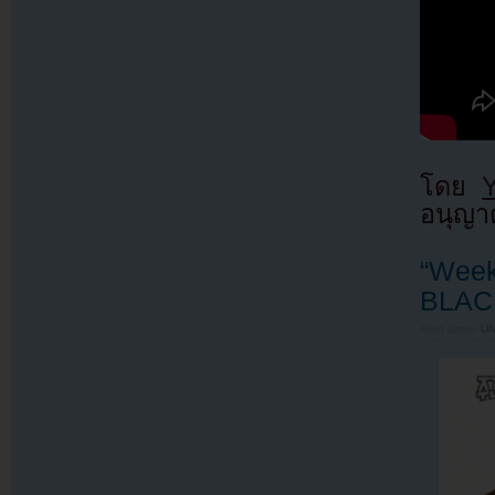
โดย
อนุญาต
“Week
BLAC
Filed under
U