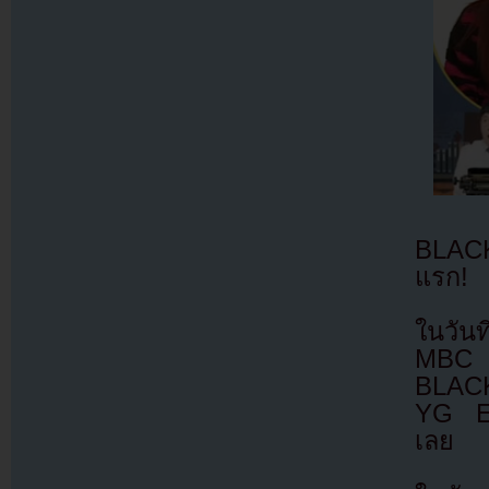
BLACK
แรก!
ในวัน
MBC E
BLACKP
YG En
เลย