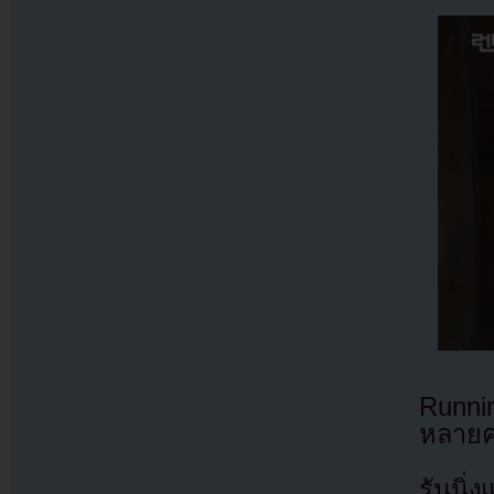
Runni
หลาย
รันนิ่