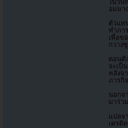
ในวันท
อมมาถ
ตัวแทน
ทำภารก
เพื่อข
กวางซ
ตอนดั
จะเป็
หลังจา
ภารกิ
นอกจาก
มาร่วม
แปลจ
เครดิต