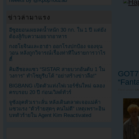
Tweets by @KpopYouzab
ข่าวล่ามาแรง
อีซูฮยอนเผยลดน้ำหนัก 30 กก. ใน 1 ปี แต่ยัง
ต้องสู้กับความอยากอาหาร
กงฮโยจินและฮาฮ่า ออกโรงปกป้อง จองจุน
วอน หลังถูกวิจารณ์เรื่องท่าทีในรายการวาไร
ตี้
คิมฮีชอลแซว “SISTAR สายบวกอันดับ 1 ใน
GOT7
วงการ” ทำโซยูรีบโต้ “อย่าสร้างข่าวลือ!”
“Fant
BIGBANG เปิดตัวแท่งไฟเวอร์ชั่นใหม่ ฉลอง
Filed under
U
ครบรอบ 20 ปี ก่อนเวิลด์ทัวร์
จูซังอุคหัวเราะลั่น หลังเดินตลาดเจอแม่ค้า
แซวแรง “ตัวร้ายสุดๆ คนไม่ดี” เหตุเพราะอิน
บทตัวร้ายใน Agent Kim Reactivated