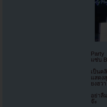
Party
แซ่บ 
เป็นคล
แสดงส
ยงฮวา 
อย่าล
จ๊ะ