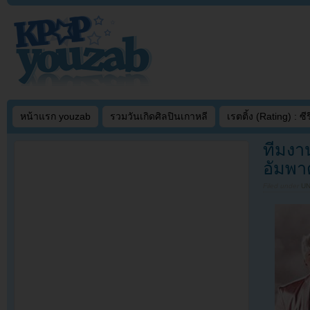
หน้าแรก youzab
รวมวันเกิดศิลปินเกาหลี
เรตติ้ง (Rating) : ซีรี
ทีมงา
อัมพา
Filed under
U