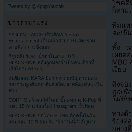
โชคดี
Tweets by @KpopYouzab
ก็ตามแ
ข่าวล่ามาแรง
ทีมแพ
จะเป็น
จองยอน TWICE เซ็นสัญญา Baro
Entertainment เดินหน้าสายการแสดงร่วม
ทั้ง t
ค่ายพี่สาว กงซึงยอน
เผยออ
จีซูเคลียร์เอง! น้ำตาในงาน 10 ปี
MBC Ar
BLACKPINK หลังถูกมองว่าเป็นคนเดียวที่
เงียบ
เสียใจกับดราม่า
ฮันซึงยอน KARA มีอาการจากปัญหาหมอน
คิงจอ
รองกระดูกต้นคอ ต้นสังกัดแจงหลังแฟนๆ เป็น
ห่วง
ถูกเพ
ไม่มีเ
CORTIS สร้างสถิติใหม่! ขึ้นแท่นวง K-Pop ที่
แตะ 15 ล้านฟอลโลว์ Instagram เร็วที่สุด
ทางด้า
BLACKPINK ขอโทษ BLINK อีกครั้งในวัน
ร้องต่
ครบรอบ 10 ปี ยอมรับ “รู้ว่าวันนี้สำคัญมาก”
กลางด