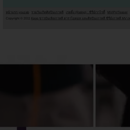
หน้าแรก youzab
รวมวันเกิดศิลปินเกาหลี
เรตติ้ง (Rating) : ซีรี่ย์/วาไรตี้
MV/PV/Teaser
Copyright © 2011
Kpop ข่าวบันเทิงเกาหลี ดาราไอดอล และศิลปินเกาหลี ซีรี่ย์เกาหลี MV เ