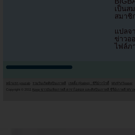
BIGBA
เป็นสม
สมาชิ
แปลจา
ข่าวอ
ไฟล์ภ
หน้าแรก youzab
รวมวันเกิดศิลปินเกาหลี
เรตติ้ง (Rating) : ซีรี่ย์/วาไรตี้
MV/PV/Teaser
Copyright © 2011
Kpop ข่าวบันเทิงเกาหลี ดาราไอดอล และศิลปินเกาหลี ซีรี่ย์เกาหลี MV เ