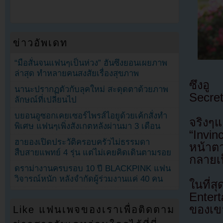
ข่าวอัพเดท
“มือสั่นจนแฟนๆเป็นห่วง” ฮันซึงยอนเผยภาพ
ล่าสุด ทำหลายคนสงสัยเรื่องสุขภาพ
ซึงอู
นานะปรากฏตัวกับลุคใหม่ สะดุดตาด้วยภาพ
Secre
ลักษณ์ที่เปลี่ยนไป
บยอนอูซอกเคยเซอร์ไพรส์ไอยูด้วยเค้กสั่งทำ
จริงๆ
พิเศษ แฟนๆเพิ่งสังเกตหลังผ่านมา 3 เดือน
“Invi
ฮายองเปิดประวัติครอบครัวไม่ธรรมดา
หน้าต
สืบสายแพทย์ 4 รุ่น แต่ไม่เคยคิดเดินตามรอย
กลายเป
ดราม่างานครบรอบ 10 ปี BLACKPINK แฟน
วิจารณ์หนัก หลังจำกัดผู้ร่วมงานแค่ 40 คน
ในที่
Enter
ของเขา
Like แฟนเพจของเราเพื่อติดตาม