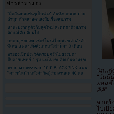
ข่าวล่ามาแรง
“มือสั่นจนแฟนๆเป็นห่วง” ฮันซึงยอนเผยภาพ
ล่าสุด ทำหลายคนสงสัยเรื่องสุขภาพ
นานะปรากฏตัวกับลุคใหม่ สะดุดตาด้วยภาพ
ลักษณ์ที่เปลี่ยนไป
บยอนอูซอกเคยเซอร์ไพรส์ไอยูด้วยเค้กสั่งทำ
พิเศษ แฟนๆเพิ่งสังเกตหลังผ่านมา 3 เดือน
ฮายองเปิดประวัติครอบครัวไม่ธรรมดา
สืบสายแพทย์ 4 รุ่น แต่ไม่เคยคิดเดินตามรอย
ดราม่างานครบรอบ 10 ปี BLACKPINK แฟน
นักแต่
วิจารณ์หนัก หลังจำกัดผู้ร่วมงานแค่ 40 คน
“วันน
ยอนซึ
คิคิ”
จากข้
ไปเยี่