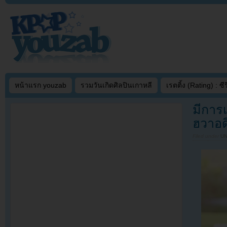
หน้าแรก youzab
รวมวันเกิดศิลปินเกาหลี
เรตติ้ง (Rating) : ซีรี
มีการ
ฮวาอด
Filed under
U