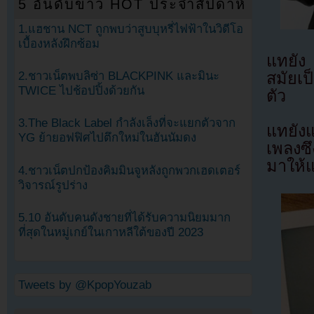
5 อันดับข่าว HOT ประจำสัปดาห์
1.แฮชาน NCT ถูกพบว่าสูบบุหรี่ไฟฟ้าในวิดีโอ
เบื้องหลังฝึกซ้อม
แทยัง
สมัยเป
2.ชาวเน็ตพบลิซ่า BLACKPINK และมินะ
TWICE ไปช้อปปิ้งด้วยกัน
ตัว
3.The Black Label กำลังเล็งที่จะแยกตัวจาก
แทยังแ
YG ย้ายอฟฟิศไปตึกใหม่ในฮันนัมดง
เพลงซึ
มาให้
4.ชาวเน็ตปกป้องคิมมินจูหลังถูกพวกเฮดเตอร์
วิจารณ์รูปร่าง
5.10 อันดับคนดังชายที่ได้รับความนิยมมาก
ที่สุดในหมู่เกย์ในเกาหลีใต้ของปี 2023
Tweets by @KpopYouzab