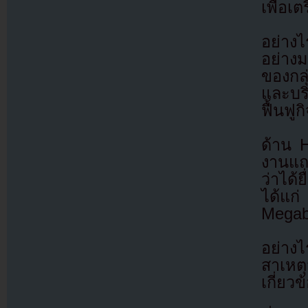
เพื่อเ
อย่าง
อย่างม
ของกล
และบริ
ฟื้นฟู
ด้าน 
งานแถล
ว่าได้
ได้แก
Megab
อย่างไ
สาเหต
เกี่ยว