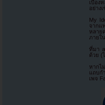
เบื้อง
อย่างเ
My Ido
จากแฟ
หลายค
ภายในป
ที่มา
ด้วย (
หากไม
แถบกำล
เพจ F