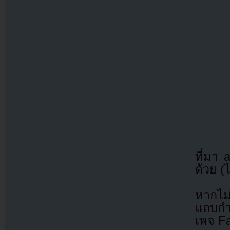
ที่มา
ด้วย (
หากไม
แถบกำล
เพจ F