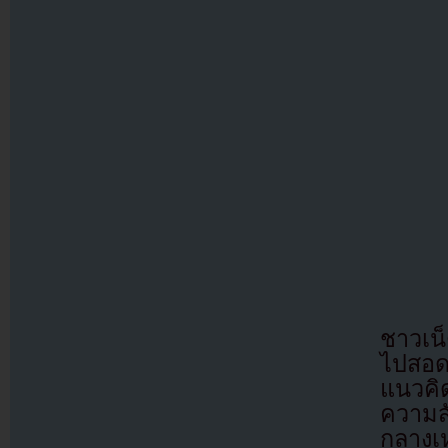
ชาวเน
ไปสอด
แนวคิด
ความสั
กลางเ