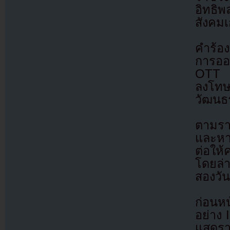
อิทธิ
สังคมเ
คำร้องด
การออ
OTT ท
ลงโทษ
วัฒนธร
ตามราย
และหา
ต่อให
โดยล่า
สองวัน
ก่อนหน
อย่าง
แสดรา