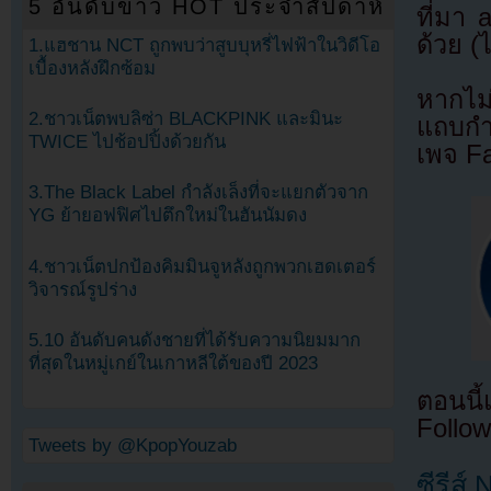
5 อันดับข่าว HOT ประจำสัปดาห์
ที่มา
ด้วย (
1.แฮชาน NCT ถูกพบว่าสูบบุหรี่ไฟฟ้าในวิดีโอ
เบื้องหลังฝึกซ้อม
หากไม
2.ชาวเน็ตพบลิซ่า BLACKPINK และมินะ
แถบกำล
TWICE ไปช้อปปิ้งด้วยกัน
เพจ F
3.The Black Label กำลังเล็งที่จะแยกตัวจาก
YG ย้ายอฟฟิศไปตึกใหม่ในฮันนัมดง
4.ชาวเน็ตปกป้องคิมมินจูหลังถูกพวกเฮดเตอร์
วิจารณ์รูปร่าง
5.10 อันดับคนดังชายที่ได้รับความนิยมมาก
ที่สุดในหมู่เกย์ในเกาหลีใต้ของปี 2023
ตอนนี
Follow
Tweets by @KpopYouzab
ซีรีส์