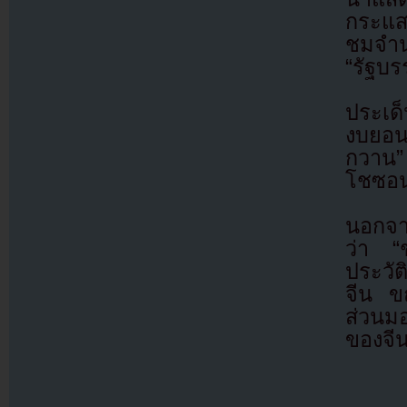
กระแส
ชมจำน
“รัฐบ
ประเด็
งบยอน
กวาน” 
โชซอน
นอกจา
ว่า “
ประวัต
จีน ข
ส่วนมอ
ของจี