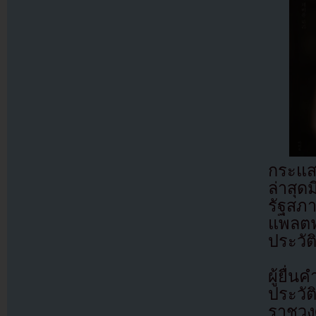
กระแสว
ล่าสุด
รัฐสภ
แพลต
ประวั
ผู้ยื
ประวั
ราชวง