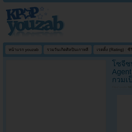
หน้าแรก youzab
รวมวันเกิดศิลปินเกาหลี
เรตติ้ง (Rating) : ซีรี
โซจีซ
Agent
กวมเป
Filed under
N