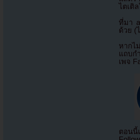
ไตเติ
ที่มา
ด้วย (
หากไม
แถบกำล
เพจ F
ตอนนี
Follow