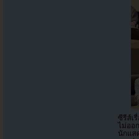
ซีรีส์เ
ไม่ออ
นักแส