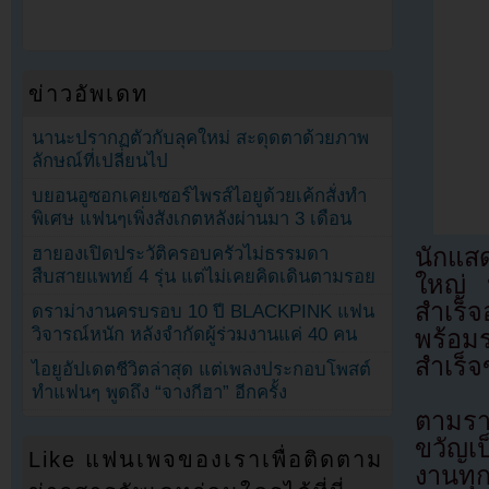
ข่าวอัพเดท
นานะปรากฏตัวกับลุคใหม่ สะดุดตาด้วยภาพ
ลักษณ์ที่เปลี่ยนไป
บยอนอูซอกเคยเซอร์ไพรส์ไอยูด้วยเค้กสั่งทำ
พิเศษ แฟนๆเพิ่งสังเกตหลังผ่านมา 3 เดือน
ฮายองเปิดประวัติครอบครัวไม่ธรรมดา
นักแ
สืบสายแพทย์ 4 รุ่น แต่ไม่เคยคิดเดินตามรอย
ใหญ่ ห
สำเร็
ดราม่างานครบรอบ 10 ปี BLACKPINK แฟน
วิจารณ์หนัก หลังจำกัดผู้ร่วมงานแค่ 40 คน
พร้อมร
สำเร็
ไอยูอัปเดตชีวิตล่าสุด แต่เพลงประกอบโพสต์
ทำแฟนๆ พูดถึง “จางกีฮา” อีกครั้ง
ตามรา
ขวัญเ
Like แฟนเพจของเราเพื่อติดตาม
งานทุก