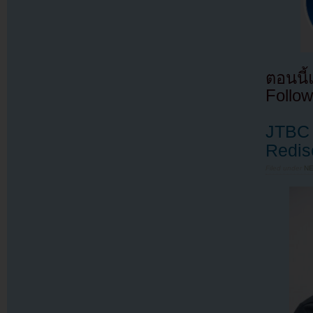
ตอนนี
Follow
JTBC 
Redisc
Filed under
N