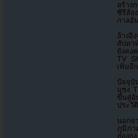
สร้างก
ซีรีส์
กาลอัน
อ้างอ
สัปดาห
ยังคง
TV Sh
เพิ่มอี
ปัจจุบ
แซง Th
ขึ้นสู่
ประวัต
นอกจา
ภูมิภ
ฮ่องกง