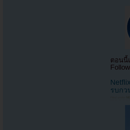
ตอนนี
Follow
Netfli
รบกวน
Filed under
N