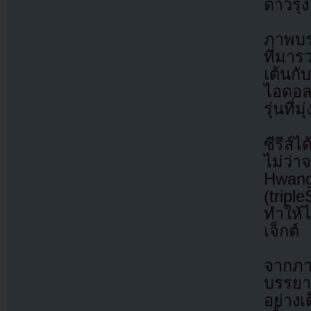
ดาวรุ่ง
ภาพบร
ที่มา
เต้นกั
ไอดอล
รุ่นที่
ซีรีส
ไม่ว่
Hwan
(trip
ทำให้
เจ็กต์
จากภา
บรรยา
อย่างเ