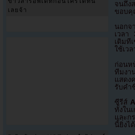
ข่าวสารอัพเดทก่อนใครได้ที่นี่
จนถึง
เลยจ้า
ขอบคุ
นอกจาก
เวลา 
เดิมที
ใช้เวล
ก่อนหน
ทีมงาน
แสดงคว
รับคำ
ซีรีส์
A
ทั้งใน
และกระ
นี้ยิ่