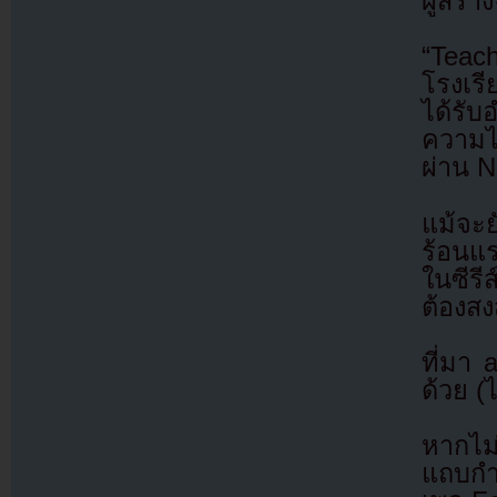
ผู้สร้
“Teac
โรงเรีย
ได้รั
ความไ
ผ่าน N
แม้จะย
ร้อนแร
ในซีรี
ต้องสง
ที่มา
ด้วย (
หากไม
แถบกำล