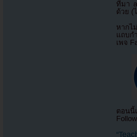
ที่มา
ด้วย (
หากไม
แถบกำล
เพจ F
ตอนนี
Follow
“Teach