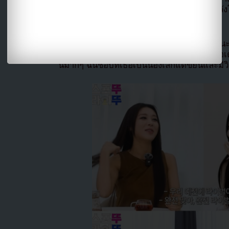
รายการด้วยกันนานมากแล้ว น่าจะตั้งแต่หลั
ประกาศรางวัลเลยค่ะ”
ยูบินจึงสารภาพว่า “จริงๆ ฉันมีเรื่องอยากพ
ชอบซอฮยอนมากที่สุดเลย ตอนวงของพวกเธอเดบิ
นมากๆ ฉันชอบที่เธอเป็นน้องเล็กแต่ขยันและมีวิ