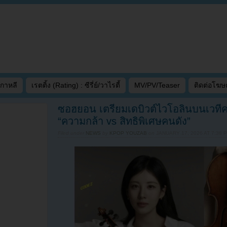
เกาหลี
เรตติ้ง (Rating) : ซีรี่ย์/วาไรตี้
MV/PV/Teaser
ติดต่อโฆ
ซอฮยอน เตรียมเดบิวต์ไวโอลินบนเวที
“ความกล้า vs สิทธิพิเศษคนดัง”
Filed under
NEWS
by
KPOP YOUZAB
on
JANUARY 17, 2026 AT 7:38 