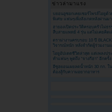
ข่าวล่ามาแรง
บยอนอูซอกเคยเซอร์ไพรส์ไอยูด้วย
พิเศษ แฟนๆเพิ่งสังเกตหลังผ่านมา
ฮายองเปิดประวัติครอบครัวไม่ธ
สืบสายแพทย์ 4 รุ่น แต่ไม่เคยคิ
ดราม่างานครบรอบ 10 ปี BLAC
วิจารณ์หนัก หลังจำกัดผู้ร่วมงาน
ไอยูอัปเดตชีวิตล่าสุด แต่เพลงป
ทำแฟนๆ พูดถึง “จางกีฮา” อีกครั้ง
อีซูฮยอนเผยลดน้ำหนัก 30 กก. ใน 
ต้องสู้กับความอยากอาหาร