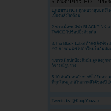
5 อันดับข่าว HOT ประจ
1.แฮชาน NCT ถูกพบว่าสูบบุหรี่ไฟ
เบื้องหลังฝึกซ้อม
2.ชาวเน็ตพบลิซ่า BLACKPINK แ
TWICE ไปช้อปปิ้งด้วยกัน
3.The Black Label กำลังเล็งที่จ
YG ย้ายอฟฟิศไปตึกใหม่ในฮันนัม
4.ชาวเน็ตปกป้องคิมมินจูหลังถูกพ
วิจารณ์รูปร่าง
5.10 อันดับคนดังชายที่ได้รับคว
ที่สุดในหมู่เกย์ในเกาหลีใต้ของปี 
Tweets by @KpopYouzab