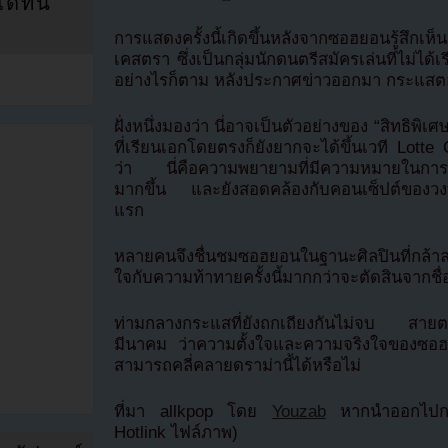
ที่นี่
การแสดงครั้งนี้เกิดขึ้นหลังจากซอฮยอนรู้สึกเ
เคสตรา ซึ่งเป็นกลุ่มนักดนตรีสมัครเล่นที่ไม่ได
อย่างไรก็ตาม หลังประกาศข่าวออกมา กระแสตอบ
ฝั่งหนึ่งมองว่า นี่อาจเป็นตัวอย่างของ “สิทธิพิ
ที่เรียนเอกโดยตรงก็ยังยากจะได้ขึ้นเวที Lotte
ว่า นี่คือความพยายามที่มีความหมายในการทำ
มากขึ้น และยังสอดคล้องกับคอนเซ็ปต์ของวงที่
แรก
หลายคนจึงชื่นชมซอฮยอนในฐานะศิลปินที่กล้าล
ใจกับความท้าทายครั้งนี้มากกว่าจะตัดสินจากชื่
ท่ามกลางกระแสที่ยังถกเถียงกันไม่จบ สายตาทุ
มีนาคม ว่าความตั้งใจและความจริงใจของซอฮ
สามารถคลี่คลายดราม่านี้ได้หรือไม่
ที่มา allkpop โดย
Youzab
หากนำออกไปกรุ
Hotlink ไฟล์ภาพ)