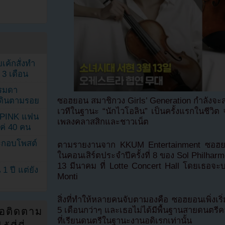
เค้กสั่งทำ
 3 เดือน
รรมดา
ดเดินตามรอย
ซอฮยอน สมาชิกวง Girls’ Generation กำลังจะสร้
เวทีในฐานะ “นักไวโอลิน” เป็นครั้งแรกในชีวิ
KPINK แฟน
เพลงคลาสสิกและชาวเน็ต
แค่ 40 คน
ระกอบโพสต์
ตามรายงานจาก KKUM Entertainment ซอฮยอน
ในคอนเสิร์ตประจำปีครั้งที่ 8 ของ Sol Philharmo
13 มีนาคม ที่ Lotte Concert Hall โดยเธอจะ
1 ปี แต่ยัง
Monti
สิ่งที่ทำให้หลายคนจับตามองคือ ซอฮยอนเพิ่งเร
5 เดือนกว่าๆ และเธอไม่ได้มีพื้นฐานสายดนตรีคล
่อติดตาม
ที่เรียนดนตรีในฐานะงานอดิเรกเท่านั้น