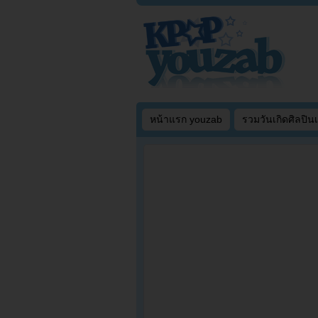
หน้าแรก youzab
รวมวันเกิดศิลปิน