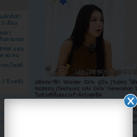
เค้กสั่งทำ
 3 เดือน
รรมดา
ดเดินตามรอย
KPINK แฟน
แค่ 40 คน
ระกอบโพสต์
1 ปี แต่ยัง
อดีตสมาชิก Wonder Girls ยูบิน (Yubin) ได้พ
ซอฮยอน (Seohyun) แห่ง Girls’ Generation ว่า
ในช่วงที่ทั้งสองวงกำลังรุ่งสุดขีด
เมื่อวันที่ 18 ตุลาคมที่ผ่านมา ช่อง YouTube “
ชื่อว่า “2nd Gen Queens: Wonder Girls vs Gir
EP14. Seohyun” โดยมีซอฮยอนมาร่วมเป็นแขก
ในรายการ ซอฮยอนได้พูดขึ้นว่า “ช่วงนี้เรา