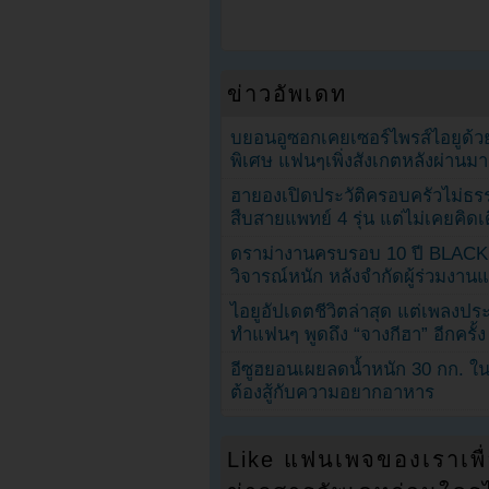
ข่าวอัพเดท
บยอนอูซอกเคยเซอร์ไพรส์ไอยูด้วย
พิเศษ แฟนๆเพิ่งสังเกตหลังผ่านมา
ฮายองเปิดประวัติครอบครัวไม่ธ
สืบสายแพทย์ 4 รุ่น แต่ไม่เคยคิ
ดราม่างานครบรอบ 10 ปี BLAC
วิจารณ์หนัก หลังจำกัดผู้ร่วมงาน
ไอยูอัปเดตชีวิตล่าสุด แต่เพลงป
ทำแฟนๆ พูดถึง “จางกีฮา” อีกครั้ง
อีซูฮยอนเผยลดน้ำหนัก 30 กก. ใน 
ต้องสู้กับความอยากอาหาร
Like แฟนเพจของเราเพื