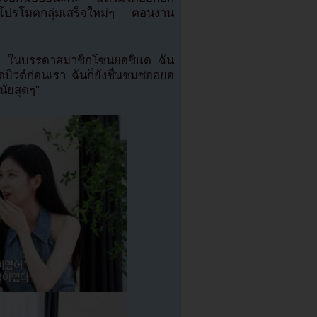
งโปรโมตกลุ่มเสร็จใหม่ๆ ตอนงาน
ูดนะ ในบรรดาสมาชิกโซนยอชิแด ฉัน
วต์ก่อนเรา ฉันก็ยังชื่นชมซอฮยอ
นัยสุดๆ”