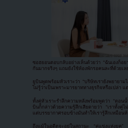
ซอฮยอนตอบกลับอย่างเห็นด้วยว่า “ฉันเองก็อยาก
กันมากจริงๆ แถมยังใช้ห้องพักรอคนละที่ด้วยเล
ยูบินพูดพร้อมหัวเราะว่า “บริษัทเรายังพยายามไ
ไม่รู้ว่าเป็นเพราะมารยาททางธุรกิจหรือเปล่า แต่
ทั้งคู่หัวเราะรำลึกความหลังพร้อมพูดว่า “ตอนนั้
บินก็กล่าวด้วยความรู้สึกเสียดายว่า “เราทั้งคู่ไม
แต่บรรยากาศรอบข้างมันทำให้เรารู้สึกเหมือนห้
ถึงแม้ในอดีตจะอยู่ในสถานะ “คู่แข่งแห่งยุค” 