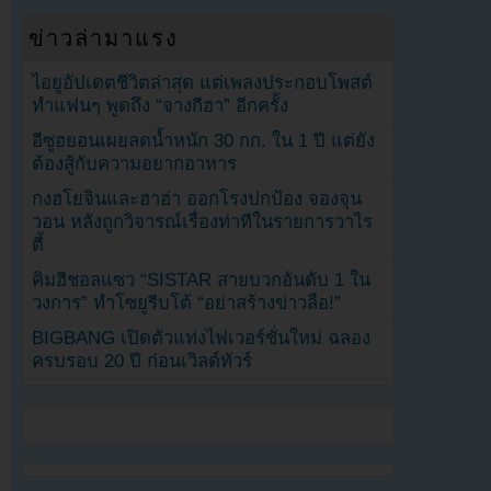
ข่าวล่ามาแรง
ไอยูอัปเดตชีวิตล่าสุด แต่เพลงประกอบโพสต์
ทำแฟนๆ พูดถึง “จางกีฮา” อีกครั้ง
อีซูฮยอนเผยลดน้ำหนัก 30 กก. ใน 1 ปี แต่ยัง
ต้องสู้กับความอยากอาหาร
กงฮโยจินและฮาฮ่า ออกโรงปกป้อง จองจุน
วอน หลังถูกวิจารณ์เรื่องท่าทีในรายการวาไร
ตี้
คิมฮีชอลแซว “SISTAR สายบวกอันดับ 1 ใน
วงการ” ทำโซยูรีบโต้ “อย่าสร้างข่าวลือ!”
BIGBANG เปิดตัวแท่งไฟเวอร์ชั่นใหม่ ฉลอง
ครบรอบ 20 ปี ก่อนเวิลด์ทัวร์