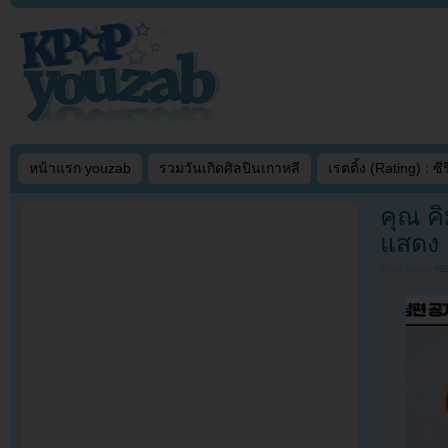
หน้าแรก youzab
รวมวันเกิดศิลปินเกาหลี
เรตติ้ง (Rating) : ซีรี
คุณ ค
แสดง ค
Filed under
N