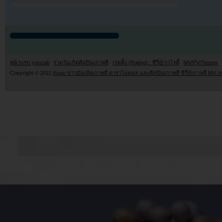
หน้าแรก youzab
รวมวันเกิดศิลปินเกาหลี
เรตติ้ง (Rating) : ซีรี่ย์/วาไรตี้
MV/PV/Teaser
Copyright © 2011
Kpop ข่าวบันเทิงเกาหลี ดาราไอดอล และศิลปินเกาหลี ซีรี่ย์เกาหลี MV เ