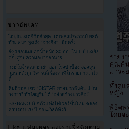
ข่าวอัพเดท
ไอยูอัปเดตชีวิตล่าสุด แต่เพลงประกอบโพสต์
ทำแฟนๆ พูดถึง “จางกีฮา” อีกครั้ง
อีซูฮยอนเผยลดน้ำหนัก 30 กก. ใน 1 ปี แต่ยัง
รายงาน
ต้องสู้กับความอยากอาหาร
คุณคิ
กงฮโยจินและฮาฮ่า ออกโรงปกป้อง จองจุน
มาระย
วอน หลังถูกวิจารณ์เรื่องท่าทีในรายการวาไร
ตี้
ทั้งคู
คิมฮีชอลแซว “SISTAR สายบวกอันดับ 1 ใน
หญิง
วงการ” ทำโซยูรีบโต้ “อย่าสร้างข่าวลือ!”
BIGBANG เปิดตัวแท่งไฟเวอร์ชั่นใหม่ ฉลอง
พิธีศ
ครบรอบ 20 ปี ก่อนเวิลด์ทัวร์
โดยจะม
Like แฟนเพจของเราเพื่อติดตาม