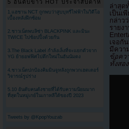
5 อันดับข่าว HOT ประจำสัปดาห์
ล่าสุด
1.แฮชาน NCT ถูกพบว่าสูบบุหรี่ไฟฟ้าในวิดีโอ
เป็นเ
เบื้องหลังฝึกซ้อม
กล่าวว
รายง
2.ชาวเน็ตพบลิซ่า BLACKPINK และมินะ
Entert
TWICE ไปช้อปปิ้งด้วยกัน
เจอกัน
มีควา
3.The Black Label กำลังเล็งที่จะแยกตัวจาก
ข้อควา
YG ย้ายอฟฟิศไปตึกใหม่ในฮันนัมดง
ทั้งสอ
4.ชาวเน็ตปกป้องคิมมินจูหลังถูกพวกเฮดเตอร์
วิจารณ์รูปร่าง
5.10 อันดับคนดังชายที่ได้รับความนิยมมาก
ที่สุดในหมู่เกย์ในเกาหลีใต้ของปี 2023
Tweets by @KpopYouzab