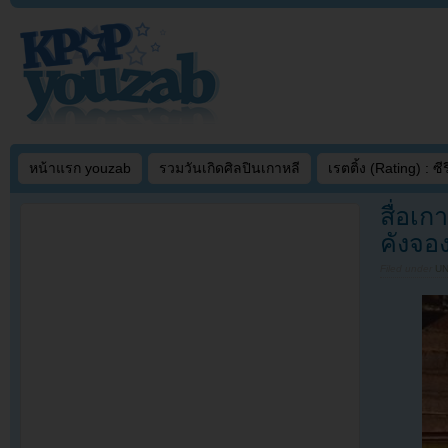
หน้าแรก youzab
รวมวันเกิดศิลปินเกาหลี
เรตติ้ง (Rating) : ซีรี
สื่อเ
คังจอง
Filed under
U