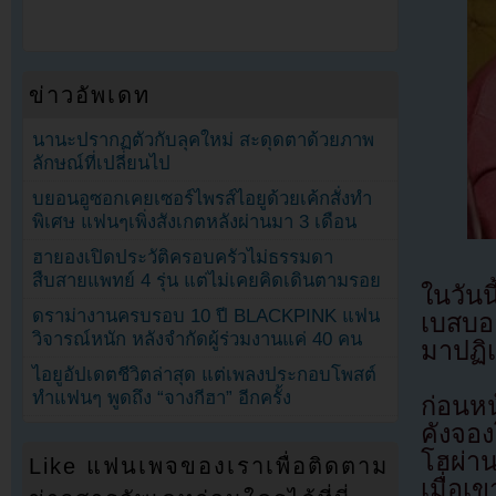
ข่าวอัพเดท
นานะปรากฏตัวกับลุคใหม่ สะดุดตาด้วยภาพ
ลักษณ์ที่เปลี่ยนไป
บยอนอูซอกเคยเซอร์ไพรส์ไอยูด้วยเค้กสั่งทำ
พิเศษ แฟนๆเพิ่งสังเกตหลังผ่านมา 3 เดือน
ฮายองเปิดประวัติครอบครัวไม่ธรรมดา
สืบสายแพทย์ 4 รุ่น แต่ไม่เคยคิดเดินตามรอย
ในวันน
ดราม่างานครบรอบ 10 ปี BLACKPINK แฟน
เบสบอล
วิจารณ์หนัก หลังจำกัดผู้ร่วมงานแค่ 40 คน
มาปฏิ
ไอยูอัปเดตชีวิตล่าสุด แต่เพลงประกอบโพสต์
ทำแฟนๆ พูดถึง “จางกีฮา” อีกครั้ง
ก่อนหน
คังจอ
โฮผ่าน
Like แฟนเพจของเราเพื่อติดตาม
เมื่อเ