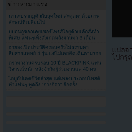
ข่าวล่ามาแรง
นานะปรากฏตัวกับลุคใหม่ สะดุดตาด้วยภาพ
ลักษณ์ที่เปลี่ยนไป
บยอนอูซอกเคยเซอร์ไพรส์ไอยูด้วยเค้กสั่งทำ
พิเศษ แฟนๆเพิ่งสังเกตหลังผ่านมา 3 เดือน
ฮายองเปิดประวัติครอบครัวไม่ธรรมดา
แปลจา
สืบสายแพทย์ 4 รุ่น แต่ไม่เคยคิดเดินตามรอย
ไปกรุณ
ดราม่างานครบรอบ 10 ปี BLACKPINK แฟน
วิจารณ์หนัก หลังจำกัดผู้ร่วมงานแค่ 40 คน
ไอยูอัปเดตชีวิตล่าสุด แต่เพลงประกอบโพสต์
ทำแฟนๆ พูดถึง “จางกีฮา” อีกครั้ง