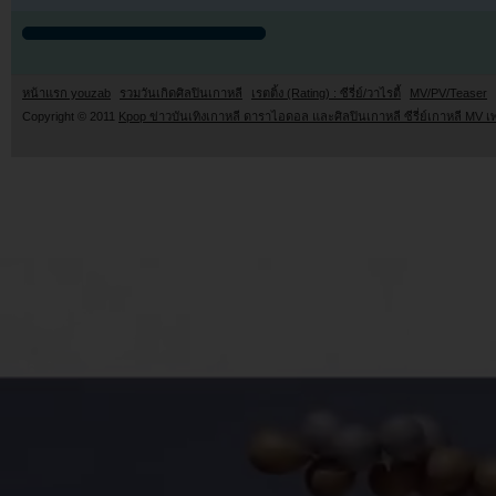
หน้าแรก youzab
รวมวันเกิดศิลปินเกาหลี
เรตติ้ง (Rating) : ซีรี่ย์/วาไรตี้
MV/PV/Teaser
Copyright © 2011
Kpop ข่าวบันเทิงเกาหลี ดาราไอดอล และศิลปินเกาหลี ซีรี่ย์เกาหลี MV เ