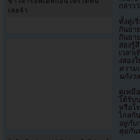
ข่าวสารอัพเดทก่อนใครได้ที่นี่
กล่าวว
เลยจ้า
ทั้งคู
กันยา
กันยาย
สองรู้
เวลาเท
งสองใน
ความเ
นกังวล
ดูเหมื
ได้รั
หรือโท
ไกลกั
อยู่กั
คุยกัน