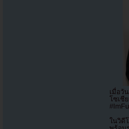
เมื่อว
โซเชี
#ImFu
ในวิดี
พร้อม