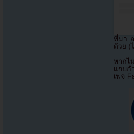
ที่มา
ด้วย (
หากไม
แถบกำล
เพจ F