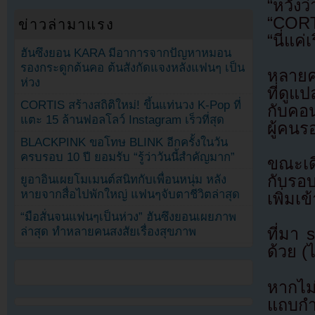
“หวังว
“CORTI
ข่าวล่ามาแรง
“นี่แค
ฮันซึงยอน KARA มีอาการจากปัญหาหมอน
รองกระดูกต้นคอ ต้นสังกัดแจงหลังแฟนๆ เป็น
หลายค
ห่วง
ที่ดู
CORTIS สร้างสถิติใหม่! ขึ้นแท่นวง K-Pop ที่
กับคอน
แตะ 15 ล้านฟอลโลว์ Instagram เร็วที่สุด
ผู้คนร
BLACKPINK ขอโทษ BLINK อีกครั้งในวัน
ครบรอบ 10 ปี ยอมรับ “รู้ว่าวันนี้สำคัญมาก”
ขณะเด
กับรอ
ยูอาอินเผยโมเมนต์สนิทกับเพื่อนหนุ่ม หลัง
หายจากสื่อไปพักใหญ่ แฟนๆจับตาชีวิตล่าสุด
เพิ่ม
“มือสั่นจนแฟนๆเป็นห่วง” ฮันซึงยอนเผยภาพ
ล่าสุด ทำหลายคนสงสัยเรื่องสุขภาพ
ที่มา
ด้วย (
หากไม
แถบกำล