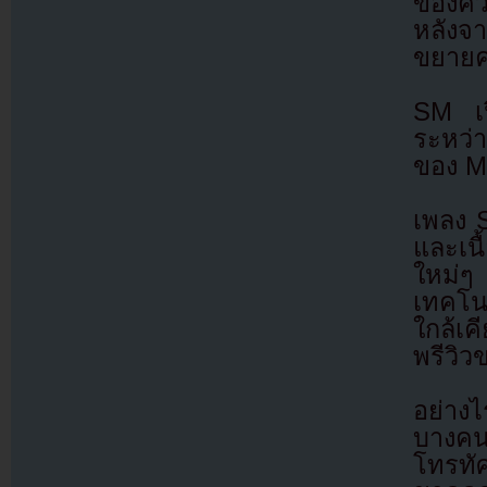
ของคว
หลังจา
ขยายค
SM เป
ระหว่า
ของ MB
เพลง S
และเนื
ใหม่ๆ
เทคโนโ
ใกล้เค
พรีวิ
อย่าง
บางคน
โทรทัศ