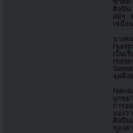
ขาดคว
ศิลปิน
สดๆ ทำ
เหมือน
บางคนย
Huntir
เป็นเร
Hunti
Sensi
จุดดึง
Nævis 
ถูกขยา
การออ
มองว่า
ศิลปิน
ของค่า