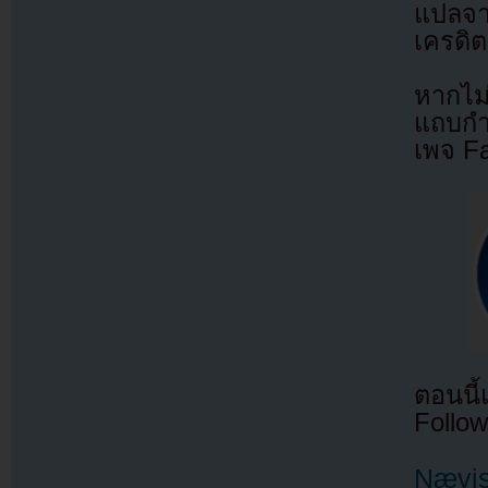
แปลจ
เครดิต
หากไม
แถบกำล
เพจ F
ตอนนี
Follow
Nævis