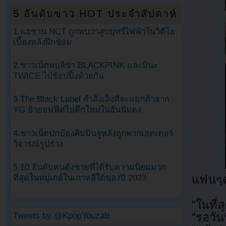
5 อันดับข่าว HOT ประจำสัปดาห์
1.แฮชาน NCT ถูกพบว่าสูบบุหรี่ไฟฟ้าในวิดีโอ
เบื้องหลังฝึกซ้อม
2.ชาวเน็ตพบลิซ่า BLACKPINK และมินะ
TWICE ไปช้อปปิ้งด้วยกัน
3.The Black Label กำลังเล็งที่จะแยกตัวจาก
YG ย้ายอฟฟิศไปตึกใหม่ในฮันนัมดง
4.ชาวเน็ตปกป้องคิมมินจูหลังถูกพวกเฮดเตอร์
วิจารณ์รูปร่าง
5.10 อันดับคนดังชายที่ได้รับความนิยมมาก
แฟนๆต
ที่สุดในหมู่เกย์ในเกาหลีใต้ของปี 2023
“ในที่ส
Tweets by @KpopYouzab
“รอวั