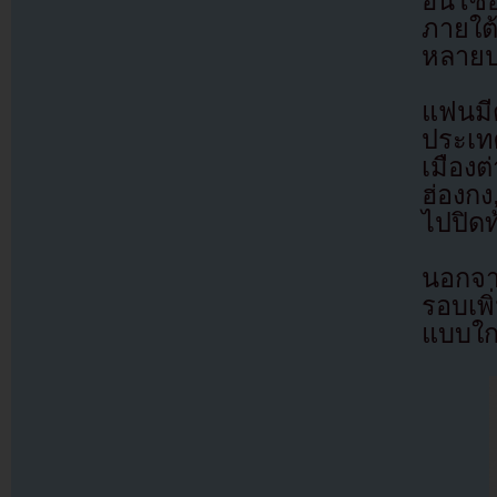
ฮันโซฮ
ภายใต
หลาย
แฟนมี
ประเท
เมืองต
ฮ่องกง
ไปปิดท
นอกจา
รอบเพิ
แบบใก