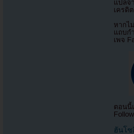
แปลจ
เครดิต
หากไม
แถบกำล
เพจ F
ตอนนี
Follow
ฮันโซฮ