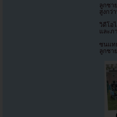
ลูกชาย
สูงกว่
วิดีโ
และภา
ซนแทย
ลูกชา