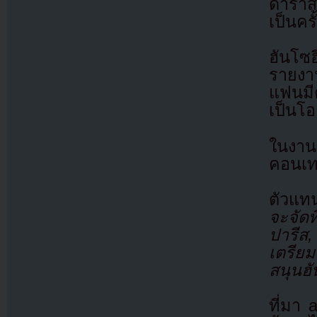
ดาราส
เป็นคร
ฮันโซฮ
รายงา
แฟนมีต
เป็นโ
ในงาน
คอนเท
ตัวแท
จะจัดท
ปารีส
เตรียม
สนุนฮ
ที่มา