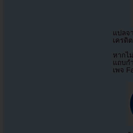
แปลจ
เครดิต
หากไม
แถบกำล
เพจ F