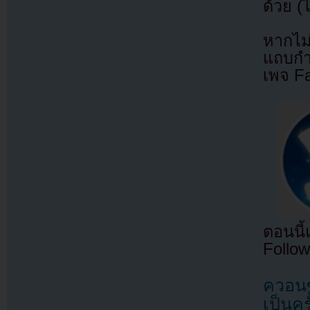
ด้วย (
หากไม
แถบกำล
เพจ F
ตอนนี
Follow
ควอนซ
เป็นคร