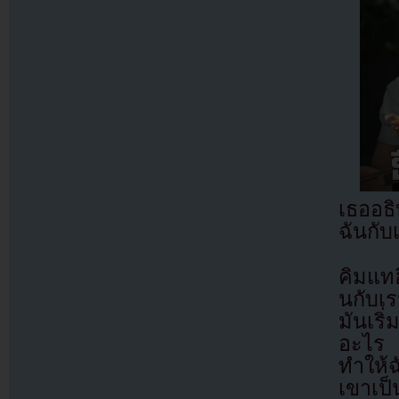
เธออธิ
ฉันกับเ
คิมแทฮ
นกับเ
มันเริ
อะไร แ
ทำให้
เขาเป็