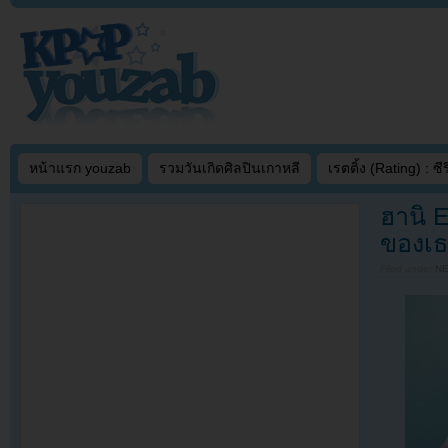
หน้าแรก youzab
รวมวันเกิดศิลปินเกาหลี
เรตติ้ง (Rating) : ซีรี
ฮานิ 
ของเ
Filed under
N