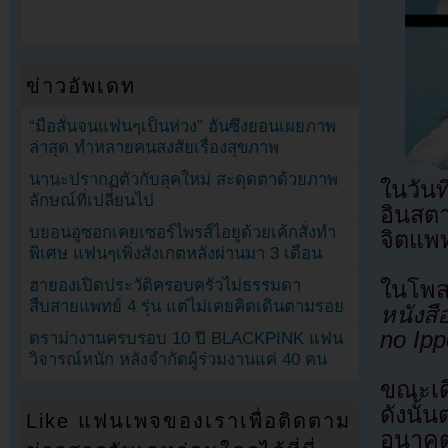
ข่าวอัพเดท
“มือสั่นจนแฟนๆเป็นห่วง” ฮันซึงยอนเผยภาพ
ล่าสุด ทำหลายคนสงสัยเรื่องสุขภาพ
นานะปรากฏตัวกับลุคใหม่ สะดุดตาด้วยภาพ
ในวัน
ลักษณ์ที่เปลี่ยนไป
อินสต
บยอนอูซอกเคยเซอร์ไพรส์ไอยูด้วยเค้กสั่งทำ
จิตแพ
พิเศษ แฟนๆเพิ่งสังเกตหลังผ่านมา 3 เดือน
ฮายองเปิดประวัติครอบครัวไม่ธรรมดา
ในโพส
สืบสายแพทย์ 4 รุ่น แต่ไม่เคยคิดเดินตามรอย
หนังสื
no Ip
ดราม่างานครบรอบ 10 ปี BLACKPINK แฟน
วิจารณ์หนัก หลังจำกัดผู้ร่วมงานแค่ 40 คน
ขณะเดี
ดังนั้
Like แฟนเพจของเราเพื่อติดตาม
อนาคต