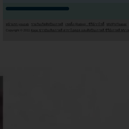
หน้าแรก youzab
รวมวันเกิดศิลปินเกาหลี
เรตติ้ง (Rating) : ซีรี่ย์/วาไรตี้
MV/PV/Teaser
Copyright © 2011
Kpop ข่าวบันเทิงเกาหลี ดาราไอดอล และศิลปินเกาหลี ซีรี่ย์เกาหลี MV เ