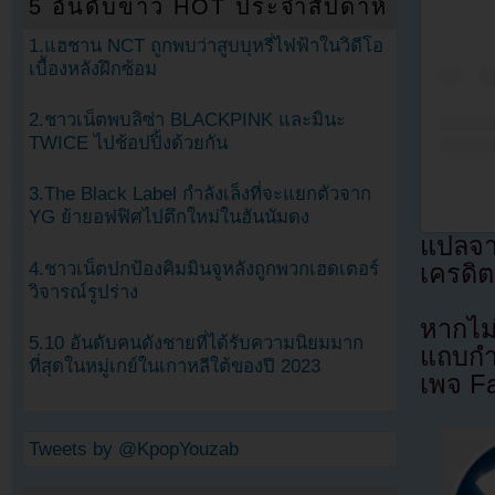
5 อันดับข่าว HOT ประจำสัปดาห์
1.แฮชาน NCT ถูกพบว่าสูบบุหรี่ไฟฟ้าในวิดีโอ
เบื้องหลังฝึกซ้อม
2.ชาวเน็ตพบลิซ่า BLACKPINK และมินะ
TWICE ไปช้อปปิ้งด้วยกัน
3.The Black Label กำลังเล็งที่จะแยกตัวจาก
YG ย้ายอฟฟิศไปตึกใหม่ในฮันนัมดง
แปลจ
4.ชาวเน็ตปกป้องคิมมินจูหลังถูกพวกเฮดเตอร์
เครดิต
วิจารณ์รูปร่าง
หากไม
5.10 อันดับคนดังชายที่ได้รับความนิยมมาก
แถบกำล
ที่สุดในหมู่เกย์ในเกาหลีใต้ของปี 2023
เพจ F
Tweets by @KpopYouzab