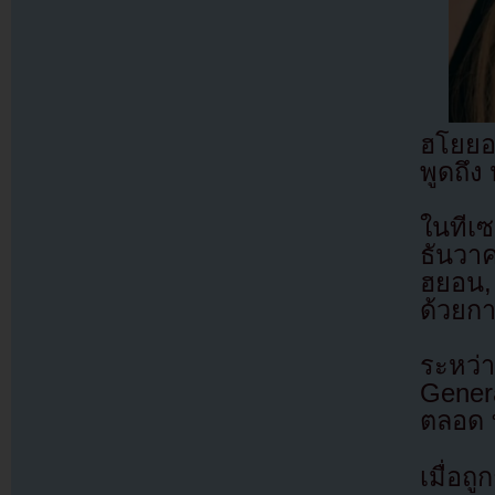
ฮโยยอ
พูดถึง
ในทีเ
ธันวา
ฮยอน,
ด้วยกา
ระหว่
Genera
ตลอด 
เมื่อ