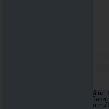
ด้าน 
โลกของ
ความไ