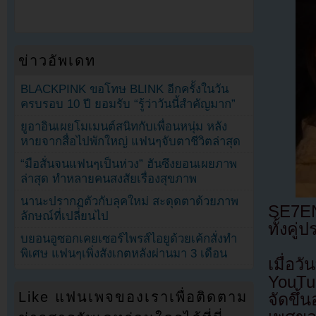
ข่าวอัพเดท
BLACKPINK ขอโทษ BLINK อีกครั้งในวัน
ครบรอบ 10 ปี ยอมรับ “รู้ว่าวันนี้สำคัญมาก”
ยูอาอินเผยโมเมนต์สนิทกับเพื่อนหนุ่ม หลัง
หายจากสื่อไปพักใหญ่ แฟนๆจับตาชีวิตล่าสุด
“มือสั่นจนแฟนๆเป็นห่วง” ฮันซึงยอนเผยภาพ
ล่าสุด ทำหลายคนสงสัยเรื่องสุขภาพ
นานะปรากฏตัวกับลุคใหม่ สะดุดตาด้วยภาพ
SE7EN 
ลักษณ์ที่เปลี่ยนไป
ทั้งคู
บยอนอูซอกเคยเซอร์ไพรส์ไอยูด้วยเค้กสั่งทำ
พิเศษ แฟนๆเพิ่งสังเกตหลังผ่านมา 3 เดือน
เมื่อว
YouTu
Like แฟนเพจของเราเพื่อติดตาม
จัดขึ้