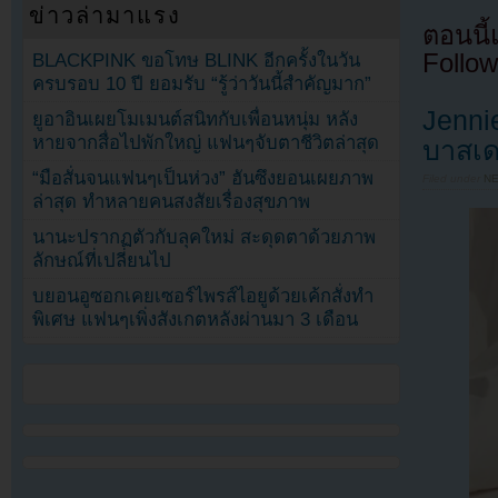
ข่าวล่ามาแรง
ตอนนี
Follow
BLACKPINK ขอโทษ BLINK อีกครั้งในวัน
ครบรอบ 10 ปี ยอมรับ “รู้ว่าวันนี้สำคัญมาก”
Jenni
ยูอาอินเผยโมเมนต์สนิทกับเพื่อนหนุ่ม หลัง
หายจากสื่อไปพักใหญ่ แฟนๆจับตาชีวิตล่าสุด
บาสเด
“มือสั่นจนแฟนๆเป็นห่วง” ฮันซึงยอนเผยภาพ
Filed under
N
ล่าสุด ทำหลายคนสงสัยเรื่องสุขภาพ
นานะปรากฏตัวกับลุคใหม่ สะดุดตาด้วยภาพ
ลักษณ์ที่เปลี่ยนไป
บยอนอูซอกเคยเซอร์ไพรส์ไอยูด้วยเค้กสั่งทำ
พิเศษ แฟนๆเพิ่งสังเกตหลังผ่านมา 3 เดือน