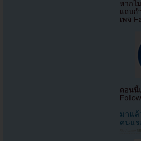
หากไม
แถบกำล
เพจ F
ตอนนี
Follow
มาแล้ว
คนแร
Filed under
N