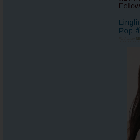
Follow
Lingli
Pop ส
Filed under
N