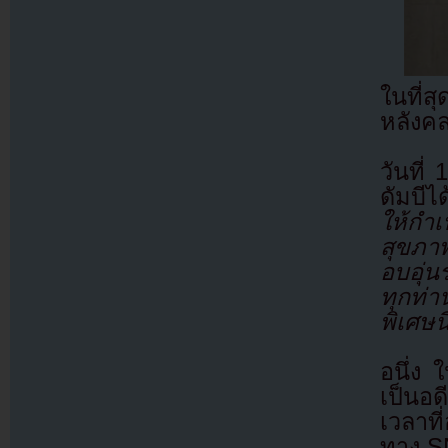
ในที่ส
หลังค
วันที่
ดัมบี
ให้กำเ
สุขภาพ
อบอุ่
ทุกท่
พิเศษนี
อนึ่ง 
เป็นอด
เวลาท
ทาง 