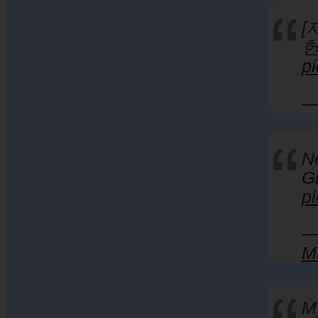
[
p
—
N
p
—
M
M