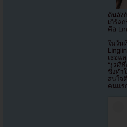
ต้นสัง
เกิร์ล
คือ Li
ในวัน
Lingli
เธอแล
“เวทีท
ซึ่งทำ
สนใจค
คนแรกท