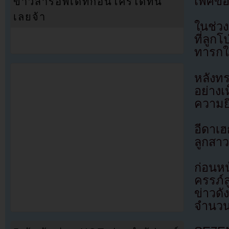
เพศขอ
ข่าวสารอัพเดทก่อนใครได้ที่นี่
เลยจ้า
ในช่วง
ที่ลู
ทารกใ
หลังท
อย่างเ
ความยิ
อีดาเฮ
ลูกสา
ก่อนหน
ครรภ์
ข่าวด
จำนว