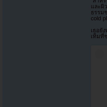
“สำหร
และผิ
ธรรมช
cold p
เธอยัง
เท็มที