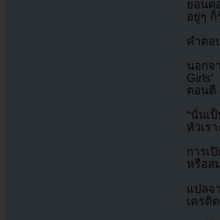
ยอนตอ
อยู่ๆ ก
คำตอบท
นอกจา
Girls
ตอนตี 
“นั่นเ
หัวเรา
การเป
หรือสม
แปลจ
เครดิต