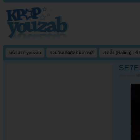
หน้าแรก youzab
รวมวันเกิดศิลปินเกาหลี
เรตติ้ง (Rating) : ซีรี
SE7EN
Filed under
N