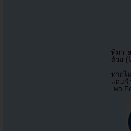
ที่มา
ด้วย (
หากไม
แถบกำล
เพจ F