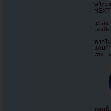
พร้อมล
NEXT 
แปลจ
เครดิต
หากไม
แถบกำล
เพจ F
ตอนนี