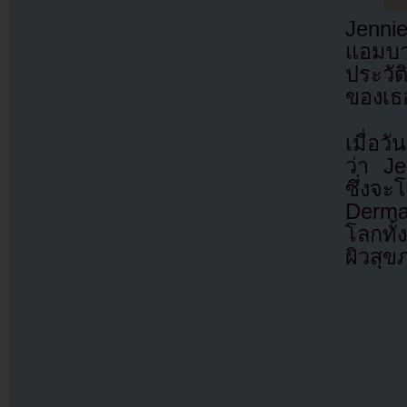
Jenni
แอมบ
ประวัต
ของเธ
เมื่อว
ว่า J
ซึ่งจ
Derma
โลกทั
ผิวสุ