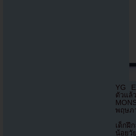
YG Ent
ตัวแล
MONST
พฤษภา
เด็กฝึ
น้อยวั