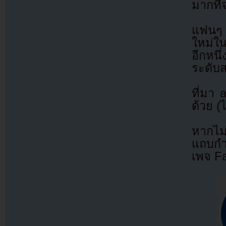
มากที่
แฟนๆ 
ใหม่ใ
อีกหนึ
ระดับ
ที่มา
ด้วย (
หากไม
แถบกำล
เพจ F