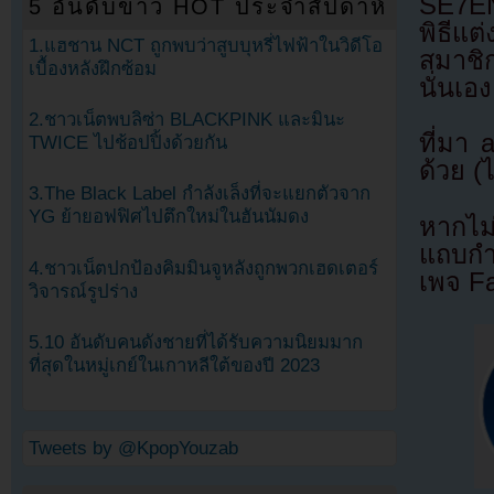
SE7EN
5 อันดับข่าว HOT ประจำสัปดาห์
พิธีแ
1.แฮชาน NCT ถูกพบว่าสูบบุหรี่ไฟฟ้าในวิดีโอ
สมาชิก
เบื้องหลังฝึกซ้อม
นั่นเอง
2.ชาวเน็ตพบลิซ่า BLACKPINK และมินะ
ที่มา
TWICE ไปช้อปปิ้งด้วยกัน
ด้วย (
3.The Black Label กำลังเล็งที่จะแยกตัวจาก
YG ย้ายอฟฟิศไปตึกใหม่ในฮันนัมดง
หากไม
แถบกำล
4.ชาวเน็ตปกป้องคิมมินจูหลังถูกพวกเฮดเตอร์
เพจ F
วิจารณ์รูปร่าง
5.10 อันดับคนดังชายที่ได้รับความนิยมมาก
ที่สุดในหมู่เกย์ในเกาหลีใต้ของปี 2023
Tweets by @KpopYouzab