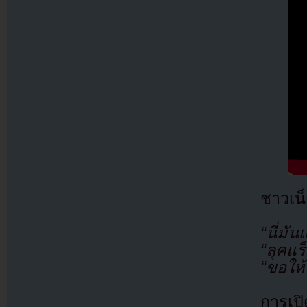
ชาวเน
“นี่มัน
“ลุคแร
“ขอให
การเป