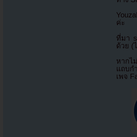
Youza
ค่ะ
ที่มา
ด้วย (
หากไม
แถบกำล
เพจ F