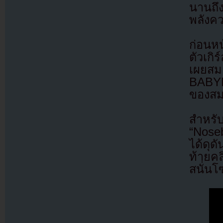
นานถึ
พลังคว
ก่อนหน
ตัวเกิ
เผยสม
BABYM
ของสม
สำหรั
“Noseb
ได้ดุ
ท้ายค
สนั่นโ