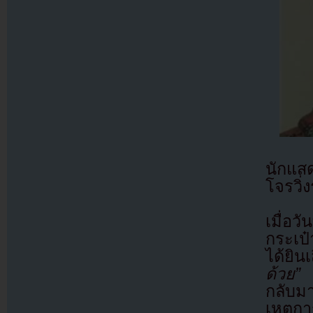
นักแสด
โจรวิ่
เมื่อว
กระเป
ได้ยิน
ด้วย”
เ
กลับม
เหตุกา