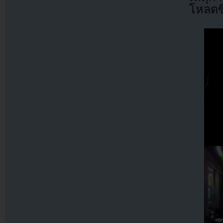
โหลดข