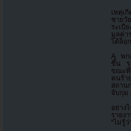
เหตุเ
ชายวั
ระเบี
มูลค่
ได้ล็อ
A พกอา
ขึ้น 
ขณะที
คนร้าย
สถานก
จับกุม
อย่าง
รายงาน
“ไม่รู้