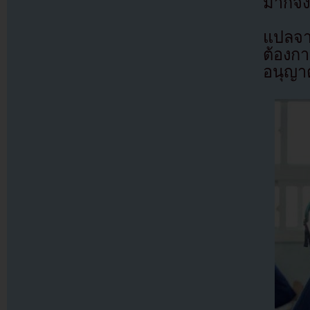
มากจง
แปลจ
ต้องก
อนุญาต