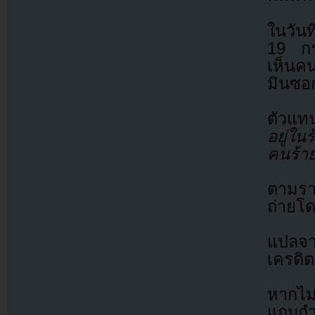
ในวันท
19 กร
เห็นคน
มินซอ
ตัวแท
อยู่ใ
คนร้าย
ตามรา
ถ่ายโ
แปลจ
เครดิต
หากไม
แถบกำล