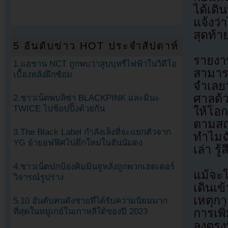
ได้เดิ
แจ้งว
สุดท้
5 อันดับข่าว HOT ประจำสัปดาห์
รายงา
1.แฮชาน NCT ถูกพบว่าสูบบุหรี่ไฟฟ้าในวิดีโอ
สามาร
เบื้องหลังฝึกซ้อม
จำเลย
ศาลด้ว
2.ชาวเน็ตพบลิซ่า BLACKPINK และมินะ
TWICE ไปช้อปปิ้งด้วยกัน
ให้โอก
ตามสถา
3.The Black Label กำลังเล็งที่จะแยกตัวจาก
ทำไมฉ
YG ย้ายอฟฟิศไปตึกใหม่ในฮันนัมดง
เล่า ร
4.ชาวเน็ตปกป้องคิมมินจูหลังถูกพวกเฮดเตอร์
แม้จะ
วิจารณ์รูปร่าง
เดินเ
เหตุกา
5.10 อันดับคนดังชายที่ได้รับความนิยมมาก
ที่สุดในหมู่เกย์ในเกาหลีใต้ของปี 2023
การเพ
ลงตรงน