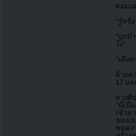
คอมเม
“รู้หร
“บุกบ้
ไง”
“เดือด
ด้วยคว
17 และ
ทางต้น
“นี่เป
เข้ามา
ของเธ
ขอความ
สร้างค