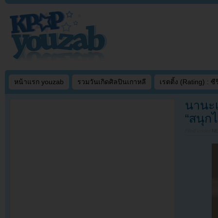
หน้าแรก youzab
รวมวันเกิดศิลปินเกาหลี
เรตติ้ง (Rating) : ซีรี
นานะเ
“สนุก
Filed under
N