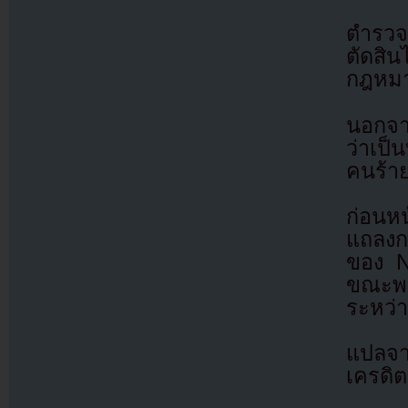
ตำรวจ
ตัดสิน
กฎหมาย
นอกจาก
ว่าเป็
คนร้าย
ก่อนห
แถลงก
ของ N
ขณะพย
ระหว่า
แปลจ
เครดิต