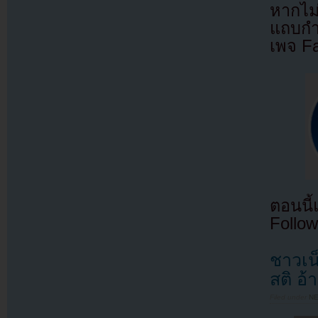
หากไม
แถบกำล
เพจ F
ตอนนี
Follow
ชาวเน
สติ อ้
Filed under
N