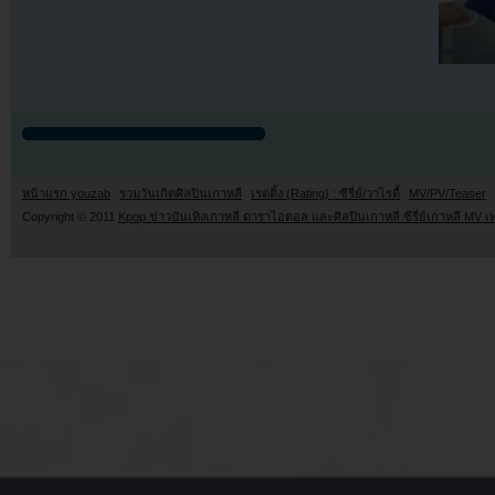
หน้าแรก youzab
รวมวันเกิดศิลปินเกาหลี
เรตติ้ง (Rating) : ซีรี่ย์/วาไรตี้
MV/PV/Teaser
Copyright © 2011
Kpop ข่าวบันเทิงเกาหลี ดาราไอดอล และศิลปินเกาหลี ซีรี่ย์เกาหลี MV เ