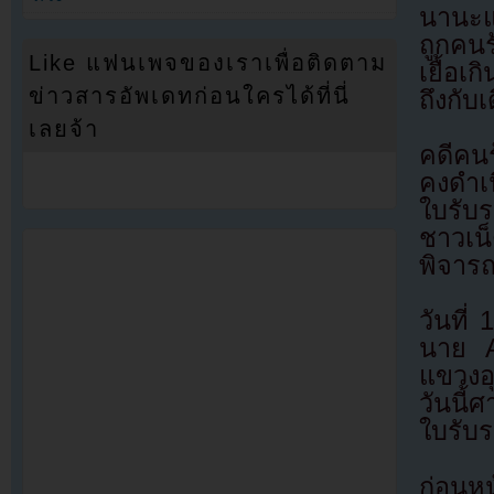
นานะแ
ถูกคนร
Like แฟนเพจของเราเพื่อติดตาม
เยื้อ
ข่าวสารอัพเดทก่อนใครได้ที่นี่
ถึงกับ
เลยจ้า
คดีคน
คงดำเ
ใบรับ
ชาวเน
พิจารณา
วันที่
นาย A 
แขวงอ
วันนี
ใบรับ
ก่อนหน