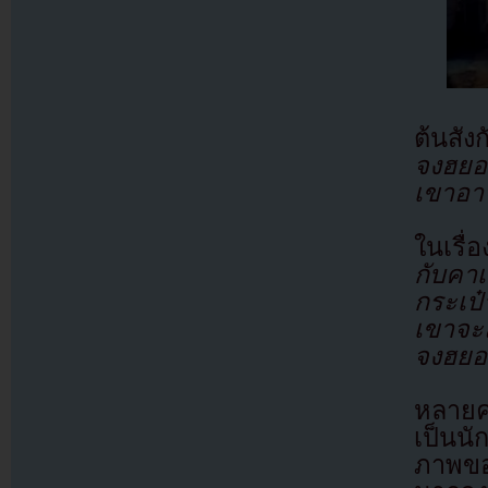
ต้นสัง
จงฮยอน
เขาอาจ
ในเรื่
กับคา
กระเป
เขาจะ
จงฮยอนจ
หลายค
เป็นนั
ภาพของ