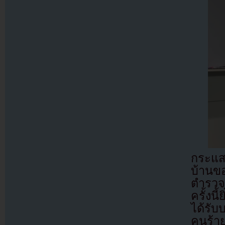
กระแส
บ้านข
ตำรวจว
ครั้งน
ได้รับ
คนร้า