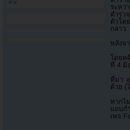
ห่วง
ระหว่
ตำรวจ
ตัวโด
กล่าว
หลังจา
โดยคด
ที่ 4 
ที่มา
ด้วย (
หากไม
แถบกำล
เพจ F