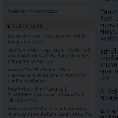
Tweets by @KpopYouzab
อัยกา
วันที่
ของนาน
ข่าวล่ามาแรง
ข่มขู
นักแสดงสาว ซอฮเยวอน ประกาศข่าวดี ตั้ง
ระหว่า
ท้องลูกคนแรกแล้ว!
เด็กชายจากคลิป “Baby Shark” โตแล้ว! เตรี
อย่าง
ยมเดบิวต์เป็นนักร้องในชื่อ Baby Shark Boy
การพิ
พร้อมจูฮอน MONSTA X
ฝ่ายทน
จองยอน TWICE เซ็นสัญญา Baro
ของ A 
Entertainment เดินหน้าสายการแสดงร่วม
เอง
ค่ายพี่สาว กงซึงยอน
จีซูเคลียร์เอง! น้ำตาในงาน 10 ปี
A ยังอ
BLACKPINK หลังถูกมองว่าเป็นคนเดียวที่
ของเท่
เสียใจกับดราม่า
ฮันซึงยอน KARA มีอาการจากปัญหาหมอน
นอกจา
รองกระดูกต้นคอ ต้นสังกัดแจงหลังแฟนๆ เป็น
ทำร้า