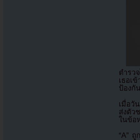
ตำรวจ
เธอเข้
ป้องก
เมื่อ
ส่งตัว
ในข้อ
“A” ถู