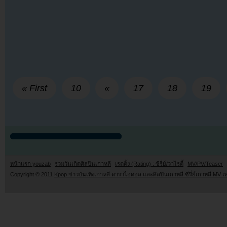
« First
10
«
17
18
19
หน้าแรก youzab
รวมวันเกิดศิลปินเกาหลี
เรตติ้ง (Rating) : ซีรี่ย์/วาไรตี้
MV/PV/Teaser
Copyright © 2011
Kpop ข่าวบันเทิงเกาหลี ดาราไอดอล และศิลปินเกาหลี ซีรี่ย์เกาหลี MV เ