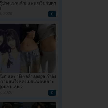
กรุ๊ปวงแรกแล้ว! แฟนๆเริ่มจับตา
ก
, 2026
0
นิง” และ “จีเซลล์” aespa กำลัง
บความสนใจหลังเผยแฟชั่นเจาะ
ุดแซ่บแบบคู่
, 2026
0