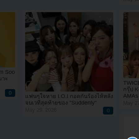
im Soo
หมาะ
TWICE 
กรุ๊ป 
0
AMAs
แฟนๆใจหาย I.O.I กอดกันร้องไห้หลัง
จบเวทีสุดท้ายของ “Suddenly”
May 27
May 29, 2026
0