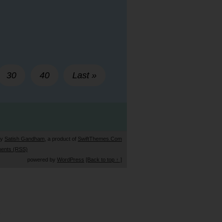
30
40
Last »
by
Satish Gandham
, a product of
SwiftThemes.Com
ents (RSS)
powered by
WordPress
[Back to top ↑ ]