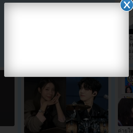
ชาวเน
ภาพ H
ก่อน
May 27
ค่ายใ