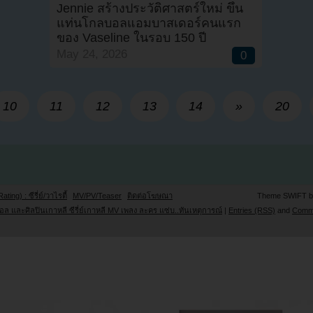
Jennie สร้างประวัติศาสตร์ใหม่ ขึ้น
แท่นโกลบอลแอมบาสเดอร์คนแรก
ของ Vaseline ในรอบ 150 ปี
May 24, 2026
0
10
11
12
13
14
»
20
Rating) : ซีรี่ย์/วาไรตี้
MV/PV/Teaser
ติดต่อโฆษณา
Theme SWIFT 
ล และศิลปินเกาหลี ซีรี่ย์เกาหลี MV เพลง ละคร แซ่บ..ทันเหตุการณ์
|
Entries (RSS)
and
Comm