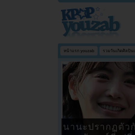
หน้าแรก youzab
รวมวันเกิดศิลปิน
นานะปรากฏตัวกั