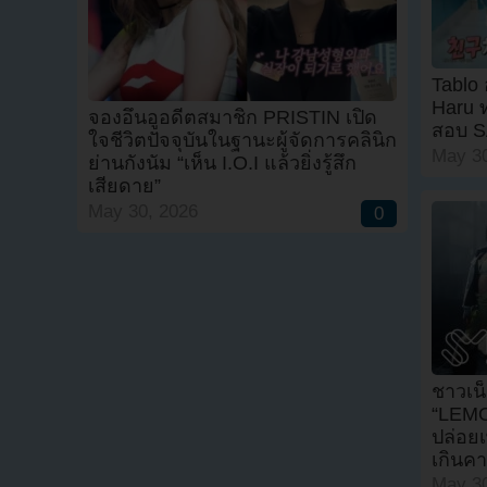
Tablo 
Haru 
จองอึนอูอดีตสมาชิก PRISTIN เปิด
สอบ S
ใจชีวิตปัจจุบันในฐานะผู้จัดการคลินิก
May 30
ย่านกังนัม “เห็น I.O.I แล้วยิ่งรู้สึก
เสียดาย”
May 30, 2026
0
ชาวเน็
“LEMO
ปล่อย
เกินค
May 30